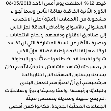
فيها 12 % انطلقت يوم أمس الأحد 06/05/2018
الدّورة الثّانية الخاصّة بعامّة النّاس وسط أجواء
مشحونة من (الحملات الأمنيّة) على الانتصاب
العشوائي بالأسواق والأماكن العامّة لجرّ الناس
إلى صناديق الاقتراع ودفعهم لإنجاح الانتخابات…
وبصرف النّظر عن نسبة المشاركة التي لن تفسد
لودّ المهزلة الدّيمقراطية قضيّة، فإنّ الذين
شاركوا فيها قد اضطلعوا عمليًّا بدور البطولة
في مسرحيّة (شاهد ماشافش حاجة)، لأنّهم بكلّ
بساطة يجهلون المهمّة التي اختاروا لها
مرشّحيهم، أي أنّ تصوُّرهم للعمل البلدي
وللبلديّة ورئيسها ـ واقعًا وحجمًا ودورًا وصلاحيّات
ـ لم يقع تحيينه وتعديله بمقتضى مجلّة
الجماعات المحلّية الجديدة، فكانوا كمن أمضى