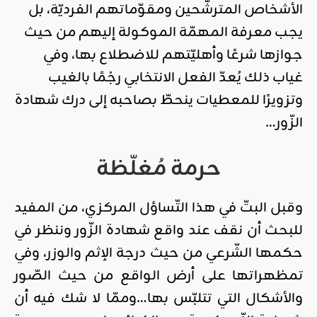
الأشخاص المترشّحين ومقوّماتهم الفرديّة، بل
يجب معرفة المهمّة الموكولة إليهم من حيث
جوازها شرعًا وأهليّتهم للاضطلاع بها، وفي
غياب ذلك يُعدّ الفعل الانتخابي رجْمًا بالغيب
وتزويرًا للمعطيات ينحطّ بصاحبه إلى درك شهادة
الزّور…
حرمة مُغلّظة
وقبل البتّ في هذا التّساؤل المركزي، من المفيد
للبحث أن نقف عند واقع شهادة الزّور وننظر في
حكمها الشّرعي من حيث درجة الإثم والوزر، وفي
تمظهراتها على أرض الواقع من حيث الصّور
والأشكال التي تتلبّس بها…وممّا لا شك فيه أن