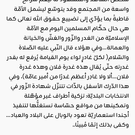
واسعة من المجتمع وقد يتوسّع ليشمل الأمّة
قاطبةً بما يؤدّي إلى تضييع حقوق الله تعالى كما
هي حال حكّام المسلمين اليوم مع الأمّة
الإسلاميّة من الغدر والزّور والغشّ والخيانة
والعمالة…وفي هؤلاء قال النّبي عليه الصّلاة
والسّلام( لكلّ غادرٍ لواء يوم القيامة يُرفع له بقدر
غدرته حتّى يُقال هذه غدرة فلان وهذه غدرة
فلان…ألا ولا غادِر أعظم غدرًا من أمير عامّة)، وفي
هذا الدّرك الأسفل بالذّات تتنزّل شهادة الزّور في
الانتخابات البلديّة: تزكية أطراف غير مؤهّلة
وتمكينها من مواقع حسّاسة تستغلُّها لتنفيذ
أجندا استعماريّة تعود بالوبال على البلاد والعباد…
وكفى بذلك إثمًا مُبينًا..