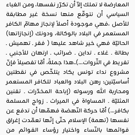
المعارضة لا تملك إلاّ أن تكرّر نفسها، ومن الغباء
السياسي أن نتوقّع منها نسخة غير مطابقة
للأصل ،فهي موجودة أصلاً لإنجاز مهامّ الكافر
المستعمر في البلاد بالوكالة، ودونك (إنجازاتها)
الحاليّة فهي خير شاهد عليها ( فقر ـ تهميش ـ
بطالة ـ غلاء ـ تداين ـ ضرائب ـ ارتهان للأجنبي ـ
تفريط في الثّروات…)..هذا جملةً، أمّا تفصيلاً فإنّ
مشروع نداء تونس يكاد يتلخّص في نقطتين
أساسيّتين: رهن البلاد والعباد للكافر المستعمر
ومحاربة الله ورسوله (إباحة المخدّرات ـ تقنين
المثليّة ـ المساواة في الميراث ـ زواج المسلمة
بكافر…) أمّا حركة النّهضة فهمّها أن تدفع عن
نفسها (تهمة) الإسلام حتّى إنّها تعمّدت إغراق
قوائمها بالنّساء واختيار رؤساء القوائم من