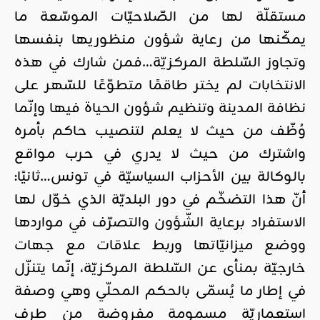
مستقلّة لها من الصّلاحيّات الموسّعة ما
يمكّنها من رعاية شؤون منظوريها بنفسها
وتجاوز السّلطة المركزيّة…فمن شارك في هذه
الانتخابات لم يختر طاقمًا متطوّعًا للسّهر على
نظافة المدينة وتنظيم شؤون الحياة فيها وإنّما
وُظّف من حيث لا يعلم لتنصيب حاكم بأمره
واشترك من حيث لا يدري في حرب مواقع
بالوكالة بين الأحزاب السياسيّة في تونس…ثانيًا:
أنّ هذا التضخّم في دور البلديّة الذي خوّل لها
الاستفراد برعاية الشّؤون والتصرّف في مواردها
ووضع ميزانيّاتها وربط علاقات مع جهات
خارجيّة بمنأى عن السّلطة المركزيّة، إنّما يتنزّل
في إطار ما يُسمّى بالحكم المحلّي وهي وصفة
استعماريّة مسمومة مفروضة من طرف