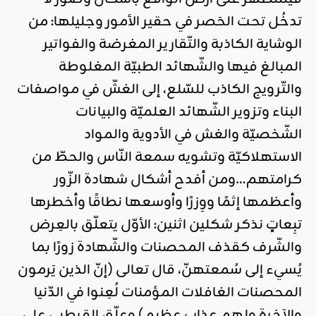
تدخُل تحت الحَصر في حقير الأمور وجليلها: من
الوشاية الكاذبة والتّقارير المغرضة والفواتير
المبالغ فيها والشّهائد الطبيّة المغلوطة
والتّرويج الكاذب للسّلع، إلى الغشّ في مواصفات
البناء وتزوير الشّهائد العلميّة والبيانات
الشّخصيّة والغش في الأدوية والمواد
الاستهلاكيّة وتشويه سمعة النّاس والحطّ من
كرامتهم…ومن أفدح أشكال شهادة الزّور
وأعظمها إثمًا ووِزرًا وأوسعها نطاقًا وأخطرها
تبِعاتٍ نذكر شكلين اثنين: الأوّل يتعلّق بالعِرض
والشّرف كقذف المحصنات والشّهادة زورًا بما
يُسيء إلى سُمعتهنّ، قال تعالى (إنّ الذين يَرمون
المحصنات الغافلات المؤمنات لُعِنوا في الدّنيا
والآخرة ولهم عذاب عظيم) وعلّق القرطبي على