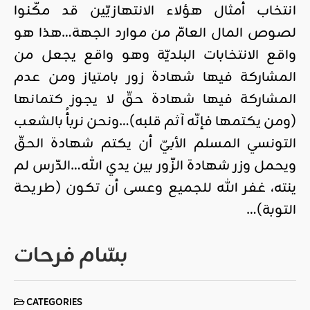
انتخاب أمثال هؤلاء الانتهازيّين قد مكّنوا
لصوص المال العامّ من موارد الجهة…هذا هو
واقع الانتخابات البلديّة وهو واقع يجعل من
المشاركة فيها شهادة زور بامتياز ومن عدم
المشاركة فيها شهادة حقّ لا يجوز كتمانها
(ومن يكتمها فإنّه آثم قلبه)…ونحن نربأُ بالشعب
التونسي المسلم الأبيّ أن يكتم شهادة الحقّ
ويحمل وزر شهادة الزّور بين يدي الله…الدّرس لم
ينته، غفر الله للجميع وعسى أن تكون (طريحة
التوبة)…
بسّام فرحات
CATEGORIES