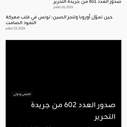
صدور العدد 601 من جريدة التحرير
juillet 26, 2026
حين تموّل أوروبا وتنجز الصين: تونس في قلب معركة
النفوذ الصامت
juillet 23, 2026
اقليمي ودولي
صدور العدد 602 من جريدة
التحرير