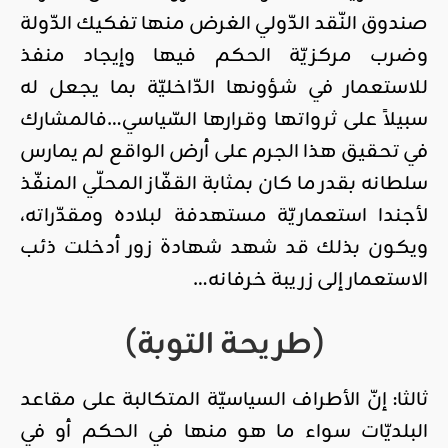
صندوق النّقد الدّولي الغرض منها تفكيك الدّولة
وضرب مركزيّة الحكم فيها وإيجاد منفذ
للاستعمار في شؤونها الدّاخليّة بما يجعل له
سبيلاً على ثرواتها وقرارها السّياسي…فالمشارك
في تحقيق هذا الجرم على أرض الواقع لم يمارس
سلطانه بقدر ما كان بمثابة القفّاز المحلّي المنفّذ
لأجندا استعماريّة مستهدفة لبلاده ومقدّراته،
ويكون بذلك قد شهد شهادة زور أدخلت ذئب
الاستعمار إلى زريبة خرفانه…
(طريحة التوبة)
ثالثا: إنّ الأطراف السياسيّة المتكالبة على مقاعد
البلديّات سواء ما هو منها في الحكم أو في