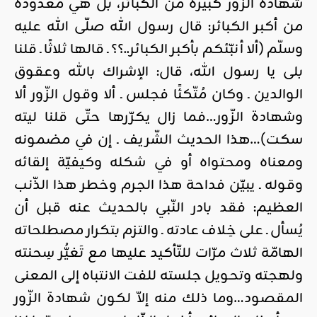
شهادة الزّور كبيرة من الكبائر، بل هي معدودة
من أكبر الكبائر: قال رسول الله صلّى الله عليه
وسلّم (ألا أنبّئكم بأكبر الكبائر..؟؟ ـ قالها ثلاثًا ـ قلنا
بلى يا رسول الله، قال: الإشراك بالله وعقوق
الوالدين ـ وكان مُتّكئًا فجلس ـ ألا وقول الزّور ألا
وشهادة الزّور…فما زال يكرّرها حتّى قلنا ليته
سكت)…هذا الحديث الشّريف ـ إن في مضمونه
ومعناه ومحتواه أو في شكله وكيفيّة إلقائه
وقوله ـ يبيّن فداحة هذا الجرم وخطر هذا الذّنب
العظيم: فقد بادر النّبي بالحديث عنه قبل أن
يُسأل ـ على خِلاف عادته ـ والتزم بتكرار مصطلحاته
الهامّة ثلاث مرّات للتّأكيد عليها مع تَغيُّر سِحنته
ولهجته وتحويل جلسته للفت الانتباه إلى المعنى
المقصود…وما ذلك منه إلاّ لكون شهادة الزّور