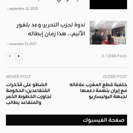
- septembre 12, 2020
ندوة لحزب التحرير: وعد بلفور
الأثيم… هذا زمان إبطاله
- novembre 13, 2017
3 / 1348 Posts
NEWER POST
OLDER POST
خلفية قطع المغرب علاقاته
السّطو على مُدّخرات
مع إيران بتهمة دعمها
المُتقاعدين: الحكومة
لجبهة البوليساريو
تجاوزت الخطوط الحُمر
والمتقاعد يطالب
صفحة الفيسبوك