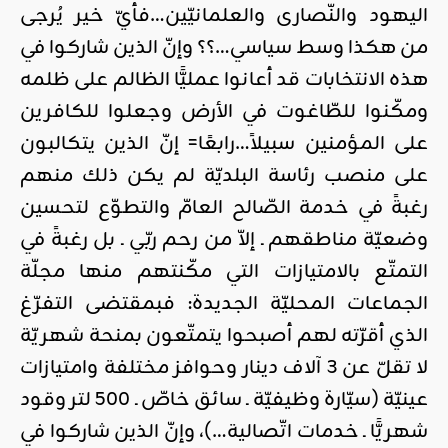
اليهود والنّصارى والعلمانيّين…فأيّ خير يُرجى
من هكذا وسط سياسي…؟؟ وإنّ الذين شاركوا في
هذه الانتخابات قد أعانوا عمليًّا الظالم على ظلمه
ومكّنوا للطّاغوت في الأرض وجعلوا للكافرين
على المؤمنين سبيلاً…رابعًا= إنّ الذين يتكالبون
على منصب رئاسة البلديّة لم يكن ذلك منهم
رغبةً في خدمة الصّالح العامّ والتطوّع لتحسين
وضعيّة مناطقهم ـ إلاّ من رحم ربّي ـ بل رغبةً في
التمتّع بالامتيازات التي مكّنتهم منها مجلّة
الجماعات المحليّة الجديدة: فبمقتضى التفرّغ
الذي أقرّته لهم أصبحوا يتمتّعون بمنحة شهريّة
لا تقلّ عن 3 آلاف دينار وحوافز مختلفة وامتيازات
عينيّة (سيّارة وظيفيّة ـ سائق خاصّ ـ 500 لتر وقود
شهريًّا ـ خدمات اتّصالية…)، وإنّ الذين شاركوا في