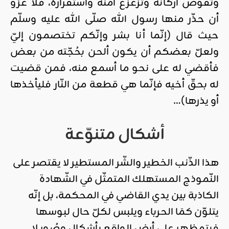
وتُقوّض أركانهُ وتُزعزع أمنه واستقراره، فلا غرْو
أن حذّر منها رسول الله صلّى الله عليه وسلّم
حيث قال (إنّما أنا بشر وإنّكم تختصمون إليّ
ولعلّ بعضكم أن يكون ألحن بحُجّته من بعض
فأقضي له على نحو ما أسمع منه، فمن قضيت
له بحقّ أخيه فإنّما هي قطعة من النّار فليأخذها
أو يذرها)…
أشكال متنوّعة
هذا الذّنب الخطير والشّر المستطير لا يقتصر على
النّموذج المستهلك المتمثّل في الشّهادة
الكاذبة بين يدي القاضي في المحكمة، بل إنّه
يتلوّن كمَا الحرباء ويلبس لكلّ حال لبوسها
فيتمظهر على أرض الواقع بأشكال وصُور لا