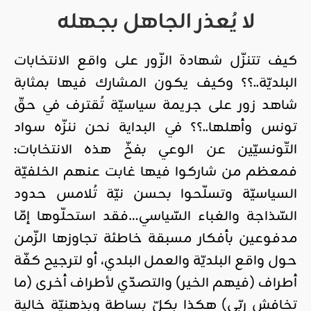
لا يُعذر الجاهل بجهله
كيف تتنزّل شهادة الزّور على واقع الانتخابات
البلديّة..؟؟ وكيف يكون المشارك فيها بمثابة
شاهد زور على جريمة سياسيّة تُقترف في حقّ
تونس وأهلها..؟؟ في البداية نحن ننزّه سواد
التّونسيّين عن الوعي بفخّ هذه الانتخابات:
فمعظم من شاركوا فيها غابت عنهم الخلفيّة
السياسيّة وتسلّحوا بحسن نيّة تُلامس حدود
السّذاجة والغباء السّياسي…فقد استحلّوها إمّا
مدفوعين بأفكار مسبقة خاطئة تجاوزها الزّمن
حول واقع البلديّة والعمل البلدي، أو لترجيح كفّة
أطراف (فيهم الخير) والتصدّي لأطراف أخرى (ما
تخافش ربّي) هكذا بكلّ بساطة وبذهنيّة خالية