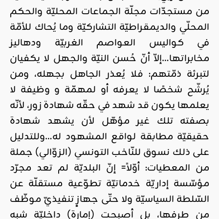
من مستجدّات مجلّة الجماعات المحليّة والحكم
المحلّي والديمقراطيّة التشاركيّة وما يُحاك للأمّة
في كواليس العواصم الغربيّة ودهاليز
مخابراتها…إلاّ أنّ حُسن النيّة والجهل لا يكفيان
لتبرئة ذمّتهم: فلا يُعذر الجاهل بجهله، ومن
يُرشّح شخصًا لا يعرفه أو لمهمّة و وظيفة لا
يعلمها يكون قد شهد في حقّه شهادة زور، لأنّه
بصفته تلك غير مؤهّل لأن يشهد شهادة
حقيقيّة مطابقة لواقع المشهود له…وللتدليل
على ذلك نسوق للنّاخب التونسي (الزوّالي) جملة
من المعطيات: أوّلاً= إنّ البلديّة لم تعد مجرّد
مؤسّسة إداريّة خدماتيّة تطوّعية مستقلّة عن
السّلطة السياسيّة ولا حتّى جهازٍ تنفيذيّ موظّف
من طرفها، بل أصبحت (إمارة) داخليّة شبه