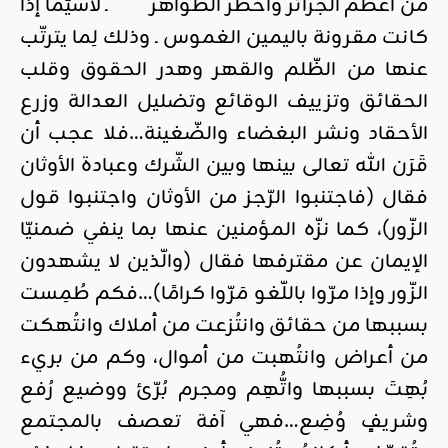
من أعظم الجرائر وأخطر الظّواهر ـ لاسيّما إذا
كانت مقرونة باليمين الغموس ـ وذلك لِما يترتّب
عنها من الظّلم والقهر وهدر الحقوق وقلب
الحقائق وتزييف الوقائع وتضليل العدالة وزرع
الأحقاد ونشر البغضاء والضّغينة…فلا عجب أن
قَرَن الله تعالى بينها وبين الشّرك وعبادة الأوثان
فقال (فاجتنبوا الرّجز من الأوثان واجتنبوا قول
الزّور)، كما نزّه المؤمنين عنها بما ينفي ضمنيّا
الإيمان عن مقترفها فقال (والّذين لا يشهدون
الزّور وإذا مرّوا باللّغو مَرّوا كرامًا)…فكم طُمِست
بسببها من حقائق وانتُزعت من أملاك وانتُهكت
من أعراض وانتُهبت من أموال، وكم من بريء
بُهِتَ بسببها واتُّهِم ومجرم بُرّئ ووضيع رُفع
وشريفٍ وُضِع…فهي آفة تعصف بالمجتمع