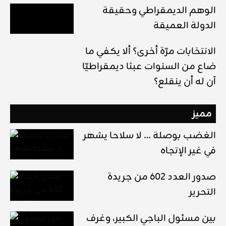
الوهم الديمقراطي وحقيقة
الدولة العميقة
الانتخابات مرّة أخرى؟ ألا يكفي ما
ضاع من السنوات عبثا ديمقراطيّا
آن له أن ينقلع؟
مميز
الغضب بوصلة … لا سلاحا يشهر
في غير الإتجاه
صدور العدد 602 من جريدة
التحرير
بين مسئول الباجي الكبير، وغرف