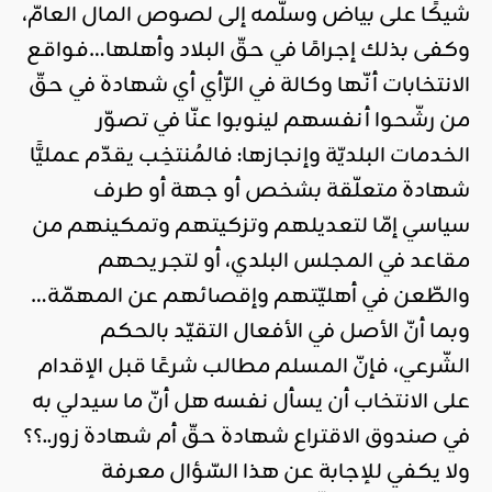
شيكًا على بياض وسلّمه إلى لصوص المال العامّ،
وكفى بذلك إجرامًا في حقّ البلاد وأهلها…فواقع
الانتخابات أنّها وكالة في الرّأي أي شهادة في حقّ
من رشّحوا أنفسهم لينوبوا عنّا في تصوّر
الخدمات البلديّة وإنجازها: فالمُنتخِب يقدّم عمليًّا
شهادة متعلّقة بشخص أو جهة أو طرف
سياسي إمّا لتعديلهم وتزكيتهم وتمكينهم من
مقاعد في المجلس البلدي، أو لتجريحهم
والطّعن في أهليّتهم وإقصائهم عن المهمّة…
وبما أنّ الأصل في الأفعال التقيّد بالحكم
الشّرعي، فإنّ المسلم مطالب شرعًا قبل الإقدام
على الانتخاب أن يسأل نفسه هل أنّ ما سيدلي به
في صندوق الاقتراع شهادة حقّ أم شهادة زور..؟؟
ولا يكفي للإجابة عن هذا السّؤال معرفة