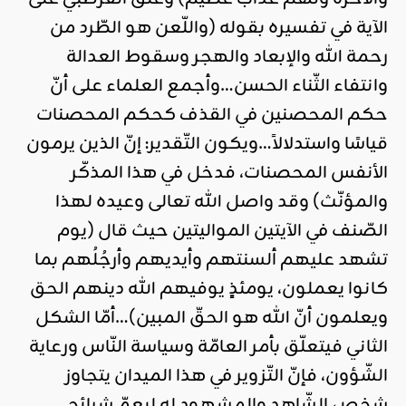
الآية في تفسيره بقوله (واللّعن هو الطّرد من
رحمة الله والإبعاد والهجر وسقوط العدالة
وانتفاء الثّناء الحسن…وأجمع العلماء على أنّ
حكم المحصنين في القذف كحكم المحصنات
قياسًا واستدلالاً…ويكون التّقدير: إنّ الذين يرمون
الأنفس المحصنات، فدخل في هذا المذكّر
والمؤنّث) وقد واصل الله تعالى وعيده لهذا
الصّنف في الآيتين المواليتين حيث قال (يوم
تشهد عليهم ألسنتهم وأيديهم وأرجُلُهم بما
كانوا يعملون، يومئذٍ يوفيهم الله دينهم الحق
ويعلمون أنّ الله هو الحقّ المبين)…أمّا الشكل
الثاني فيتعلّق بأمر العامّة وسياسة النّاس ورعاية
الشّؤون، فإنّ التّزوير في هذا الميدان يتجاوز
شخص الشّاهد والمشهود له ليعمّ شرائح