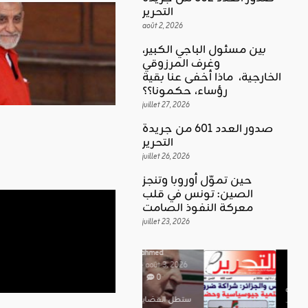
التحرير
août 2, 2026
بين مسئول الباجي الكبير،
وغرف المرزوقي
كلمة العدد
الخارجية، ماذا أخفى عنا بقية
اقليمي ودولي
بين
رؤساء، حكمونا؟؟
حين تموّل
مسئول
juillet 27, 2026
أوروبا
الباجي
صدور العدد 601 من جريدة
وتنجز
الكبير،
اقليمي ودولي
التحرير
الصين:
الغضب
juillet 26, 2026
وغرف
تونس في
بوصلة …
المرزوقي
حين تموّل أوروبا وتنجز
قلب
لا سلاحا
الصين: تونس في قلب
الخارجية،
معركة
معركة النفوذ الصامت
يشهر في
ماذا أخفى
النفوذ
juillet 23, 2026
غير الإتجاه
عنا بقية
الصامت
رؤساء،
ahmed
حكمونا؟؟
ahmed
- août 3, 2026
- juillet 23,
0
2026
ahmed
ستطل القضاي
0
- juillet 27,