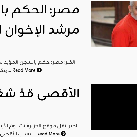
مصر: الحكم با
مرشد الإخوان 
الخبر: مصر: حكم بالسجن المؤبد لم
Read More
يتمّ العبث بالإخوان المسلمين والإنتقام منهم الواحد تلو الآخر ...
الأقصى قدْ شغفَ
Read More
بسبب الأقصى وأنقرة ترد)، جاء فيه "بتصرف": "هاجمت خارجية كيان يهود ...