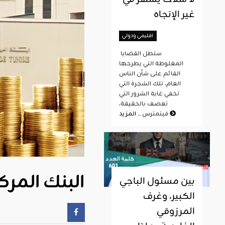
غير الإتجاه
اقليمي ودولي
ستطل القضايا
المغلوطة التي يطرحها
القائم على شأن الناس
العام، تلك الشجرة التي
تخفي غابة الشرور التي
تعصف بالحقيقة،
المزيد
فيتمترس ...
البنك المركز
بين مسئول الباجي
الكبير، وغرف
المرزوقي