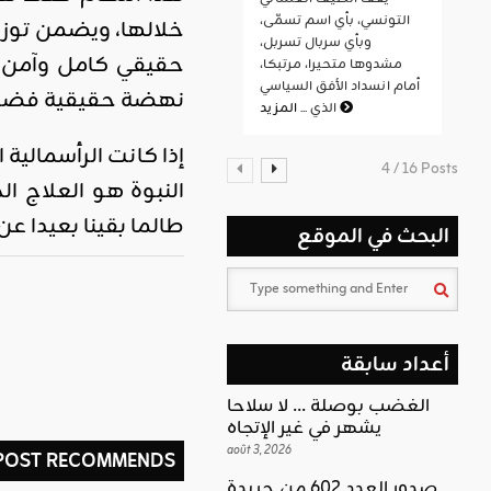
التونسي، بأي اسم تسمّى،
خلالها، ويضمن توز
وبأي سربال تسربل،
حقيقي كامل وآمن، 
مشدوها متحيرا، مرتبكا،
أمام انسداد الأفق السياسي
نهضة حقيقية فضلا أ
المزيد
الذي ...
إذا كانت الرأسمالية
4 / 16 Posts
النبوة هو العلاج ا
طالما بقينا بعيدا عن
البحث في الموقع
أعداد سابقة
الغضب بوصلة … لا سلاحا
يشهر في غير الإتجاه
août 3, 2026
 POST RECOMMENDS
صدور العدد 602 من جريدة