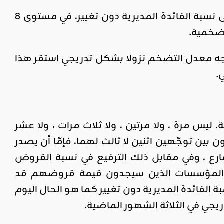
: قرّر مجلس إدارة البنك المركزي التونسي ضرورة مواصلة الإبقاء على نسبة الفائدة المديرية دون تغيير، في مستوى 8
تضخمية.
توجه معدل التضخم نزولا بشكل تدريجي استقر هذا
س مرة ، ولا مرتين ، ولا ثلاث مرات ، ولا عشر
بين توجّهين اثنين لا ثالث لهما، فإمّا أن يصدر
تسارع ، وفي مقابل ذلك الترفيع في نسبة القروض
ن والمؤسسات الذين سيجدون قيمة قروضهم قد
ة الفائدة المديرية دون تغيير كما هو الحال اليوم