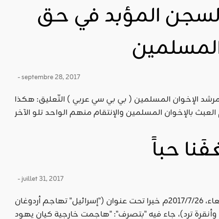
لسجن المؤبد في حق
المسلمين
- septembre 28, 2017
رشد الإخوان المسلمين ( بي بي سي عربي ) التّعليق: هكذا
نا حباً
- juillet 31, 2017
الخبر: نقل موقع الجزيرة نت يوم الأربعاء، 2017/7/26م خبرا تحت عنوان ("إسرائيل" تهاجم أردوغان