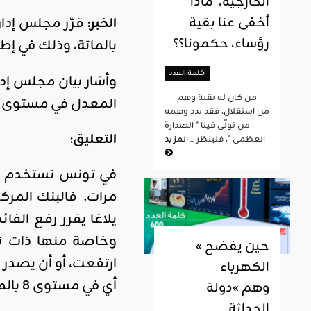
الخارجية، ماذا
أخفى عنا بقية
الخبر
رؤساء، حكمونا؟؟
بالمائة، وذلك في إط
كلمة العدد
وأشار بيان مجلس إدا
من كان له بقية وهم
المعدل في مستوى 6،7 بالمائة، في أكتوبر 2024، وللشهر الثالث على التوالي.
من استقلال، فقد بدد وهمه
من تولّى فينا " الصدارة
التعليق
:
العظمى "، فلينظر ...
المزيد
في تونس نستخدم نفس
مرات. فالبنك المركز
يلاغا يقرر رفع الف
وخاصة منها ذات ن
« حين يفضح
ارتفعت، أو أن يصدر ب
الكهرباء
أي في مستوى 8 بالمائة بعد أن تقلّصت بحسبهم نسبة التضخّم بشكل تدريجي في الثلاثة الشهور الماضية.
وهم »دولة
الحداثة