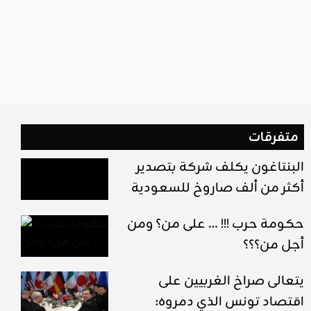
متفرقات
البنتاغون يكلف شركة بتصدير
أكثر من ألف صاروخ للسعودية
حكومة حرب !!! … على من؟ ومن
أجل من؟؟؟
يتعالى صراخ الغربيين على
اقتصاد تونس الذي دمروه: