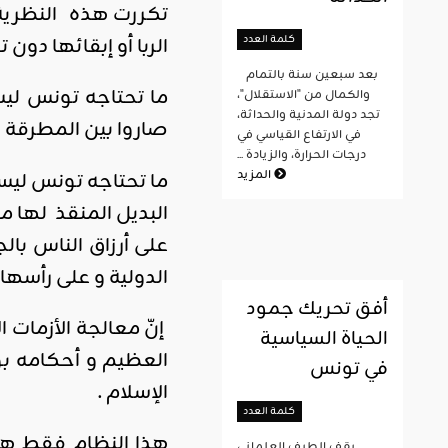
تكررت هذه النظرية 
كلمة العدد
الربا أو إبقائها دون تغ
بعد سبعين سنة بالتمام
ما تحتاجه تونس ليس
والكمال من "الاستقلال"،
تجد دولة المدنية والحداثة،
صاروا بين المطرقة 
في الارتفاع القياسي في
درجات الحرارة، والزيادة ...
المزيد
ما تحتاجه تونس ليس ق
البديل المنقذ لها م
على أرزاق الناس بال
الدولية و على رأسها 
أفق تحريك جمود
إنّ معالجة الأزمات ا
الحياة السياسية
العظيم و أحكامه بوص
في تونس
الإسلام .
كلمة العدد
هذا النظام فقط هو 
يقف الطيف العلماني