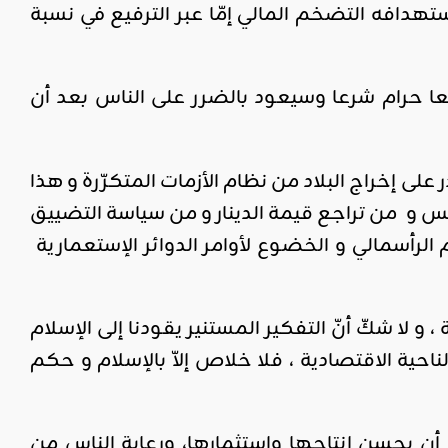
دافه التضخم المالي إمّا عبر الترفيع في نسبة
طعا حرام شرعا وسيعود بالضرر على الناس بعد أن
على إخراج البلاد من نظام الأزمات المتكرّرة و هذا
نس و من تراجع قيمة الدينار و من سياسة التضييق
 الرأسمالي و الخضوع لأوامر الدوائر الإستعمارية
 و لا شكّ أنّ التفكير المستنير يقودنا إلى الإسلام
حية الاقتصادية ، فلا خلاص إلاّ بالإسلام و حكم
ن يحسن إنتاجها واستثمارها، ورعاية الناس من