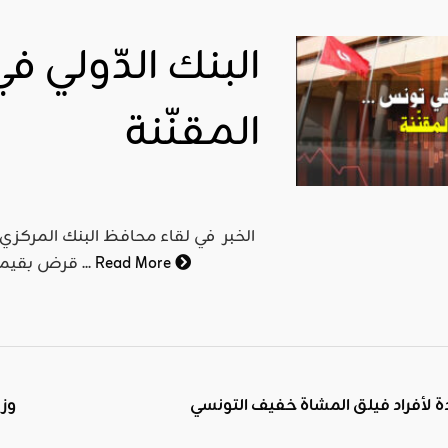
البنك الدّولي ف
اقليمي ودولي
صدور
العدد 601
المقنّنة
من جريدة
التحرير
ahmed
- juillet 26,
2026
الخبر في لقاء محافظ البنك المركز
0
Read More
قرض بقيمة 115,6 مليون أورو أعلن البنك المركزي التونسي يوم الثلاثاء ...
Read More
ة لأفراد فيلق المشاة خفيف التونسي
وزي