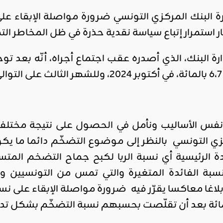
ار استمرار إتباع سياسة نقدية حذرة في ظل المخاطر ال
رة البنك، الذي أصدره عقب اجتماع أجراه، أنّه بعد 
 الأساليب ونأمل في الحصول على نتيجة مختلفة. لي
ي التونسي بالنظر إلى موضوع التضخّم دائما ما يكون 
ائدة الرئيسية أي نسبة الربا لكبح جماح التضخم الم
سبة الفائدة المتغيرة والتي تمس من التونسيي
لاغا معاكسا يقرّر فيه ضرورة مواصلة الإبقاء على نسب