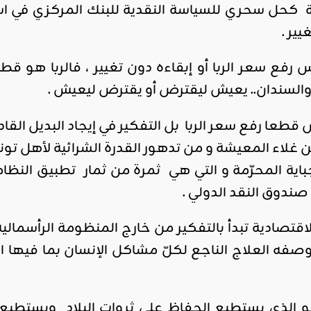
كحل سحري للسياسة النقدية للبنك المركزي في استه
يير .
 رفع سعر الربا أو إبقاءه دون تغيير ، فالربا هو ق
والسندان.. يعيش ليقترض أو يقترض ليعيش .
طعا رفع سعر الربا بل التفكير في إيجاد البديل القادر 
ن غلاء المعيشة و من تدهور القدرة الشرائية لأهل تو
جباية المحرّمة و التي هي ثمرة من ثمار تطبيق النظام
صندوق النقد الدولي .
لاقتصادية تبدأ بالتفكير من خارج المنظومة الرأسمالية ،
فه العلاج الناجع لكلّ مشاكل الإنسان بما فيها النا
الذي يستطيع الحفاظ على ثروات البلاد ويستطيع أ