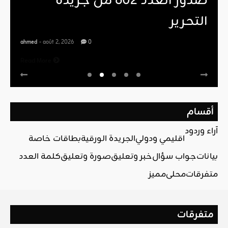
صدور العدد 602 من جريدة
التحرير
ahmed
- août 2, 2026
0
Read More
أقسام
آراء وردود
اقليمي ودولي
الجريدة الورقية
بطاقات خاصة
بيانات
جواب سؤال
خبر وتعليق
صورة وتعليق
كلمة العدد
متفرقات
محلي
مميز
متفرقات