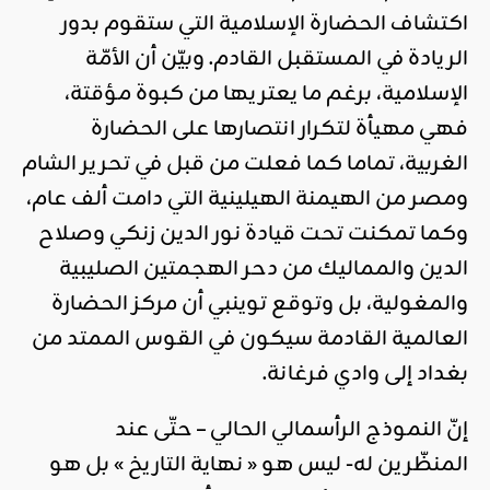
اكتشاف الحضارة الإسلامية التي ستقوم بدور
الريادة في المستقبل القادم. وبيّن أن الأمّة
الإسلامية، برغم ما يعتريها من كبوة مؤقتة،
فهي مهيأة لتكرار انتصارها على الحضارة
الغربية، تماما كما فعلت من قبل في تحرير الشام
ومصر من الهيمنة الهيلينية التي دامت ألف عام،
وكما تمكنت تحت قيادة نور الدين زنكي وصلاح
الدين والمماليك من دحر الهجمتين الصليبية
والمغولية، بل وتوقع توينبي أن مركز الحضارة
العالمية القادمة سيكون في القوس الممتد من
بغداد إلى وادي فرغانة.
إنّ النموذج الرأسمالي الحالي – حتّى عند
المنظّرين له- ليس هو « نهاية التاريخ » بل هو