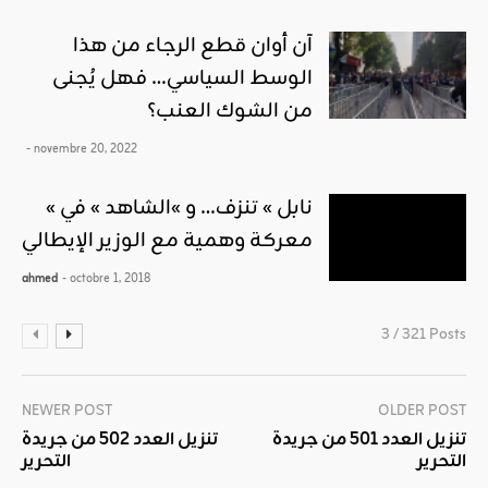
آن أوان قطع الرجاء من هذا
الوسط السياسي… فهل يُجنى
من الشوك العنب؟
- novembre 20, 2022
« نابل » تنزف… و »الشاهد » في
معركة وهمية مع الوزير الإيطالي
ahmed
- octobre 1, 2018
3 / 321 Posts
NEWER POST
OLDER POST
تنزيل العدد 501 من جريدة
تنزيل العدد 502 من جريدة
التحرير
التحرير