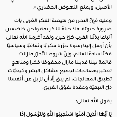
الأصيل، ويمنع النهوض الحضاري ».
وعليه فإنّ التحرر من هيمنة الفكر الغربي بات
ضرورة حيويّة، فلا حياة لنا كريمة ونحن خاضعين
أتباعا يذلّنا الغرب كلّ حين. ولقد أكرمنا الله تعالى
بأن أرسل إلينا رسولا حرّرنا فكريّا وثقافيّا وسياسيّا
فكنّا سادة العالم، وإنّ شروط التّحرّر مازالت
قائمة بيننا فديننا مازال محفوظا فكرا ومناهج
تفكير ومعالجات لجميع مشاكل البشر وكيفيّات
تطبيق المعالجات، لم يبق إلّا أن نزيل عن أنفسنا
ذلّ التبعيّة وعقدة تفوّق الغربيّ.
يقول الله تعالى:
يَا أَيُّهَا الَّذِينَ آمَنُوا اسْتَجِيبُوا لِلَّهِ وَلِلرَّسُولِ إِذَا