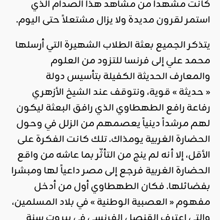
كانت مشهداً من مشاهد هذا الصدام الذي
استمر لقرون مديدة ولا يزال مشتعلاً حتى اليوم.
يتذكر الجميع بعثة الطلاب الشهيرة التي أرسلها
محمد علي إلى فرنسا للتزود من العلوم
والمعارف الحديثة الكفيلة بتأسيس دولة
« حديثة » قوية، ونتوقف عند الشيخ الأزهري
رفاعة رافع الطهطاوي الذي رافق البعثة ليكون
لهم مرشداً دينياً يعصمهم من الزلل في وحول
الحضارة الغربية يومذاك. تلك كانت الفكرة على
الأقل، إلا أنه لم ينج من التأثّر بما عاشه من واقع
الحضارة الغربية فرجع إلى مصر داعياً لها ومبشرا
بفضائلها. فكان الطهطاوي أول من أدخل
مفهوم « العصبية الوطنية » في بلاد المسلمين،
والتي اعترف القنصل الفرنسي في بيروت سنة