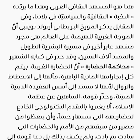
هذا هو المشهد الثقافي العربي وهذا ما يردّده
« النخبة » الثقافيّة والسياسيّة في بلادنا، وفي
المقابل يذكر المؤرخ البريطاني أرنولد توينبي أنّ
الموجة الغربية للهيمنة على العالم هي مجرد
مشهد عابر أخير في مسيرة البشرية الطويل
والممتد آلاف السنين. وقد حذر في كتابه الشهير
«
محاكمة الحضارة »
أنّ الحضارة الغربية، برغم
كل إنجازاتها المادية الباهرة، مآلها إلى الانحطاط
والزوال لأنها لا تستند إلى أسس العقيدة الدينية
المتينة، وحذّر قومه، الساهين عن عظمة
الإسلام، ألا يغتروا بالتقدم التكنولوجي الخادع
لحضارتهم التي ستنهار حتماً، وأن يتعظوا من
مصير من سبقهم من الأمم والحضارات التي
سادت ثم بادت. ولم يكتف بذلك بل دعا قومه إلى