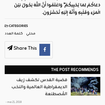
دَعَاكُمْ لِمَا يُحْيِيكُمْ ۖ وَاعْلَمُوا أَنَّ اللَّهَ يَحُولُ بَيْنَ
الْمَرْءِ وَقَلْبِهِ وَأَنَّهُ إِلَيْهِ تُحْشَرُونَ
.
CATEGORIES
محلي
كلمة العدد
Share This
THE POST RECOMMENDS
قضية القدس تكشف زيف
الديمقراطية العالمية والنخب
المُصطنعة
- mai 21, 2018