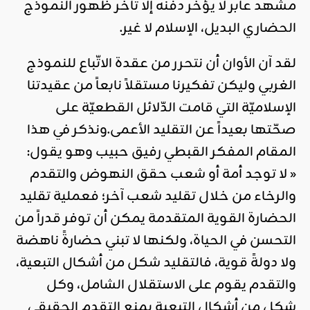
مشهد عابر لا يؤخر دفنه إلا تأخر ظهور النموذج
الحضاري البديل، الإسلام لا غير.
لقد آن الأوان أن نتحرر من عقدة الاتّباع للنموذج
الغربي وليكن تفكيرنا مستقلاً نابعاً من عقيدتنا
الإسلاميّة التي قامت الدّلائل القطعيّة على
صحّتها بعيداً عن التقليد الأعمى.ونذكر في هذا
المقام المفكر القبطي رفيق حبيب وهو يقول:
« لا توجد أمة أو شعب حقق النهوض والتقدم
والرخاء من خلال تقليد شعب آخر؛ فعملية تقليد
الحضارة القوية المتقدمة يمكن أن توفر قدراً من
التحسن في الحياة، ولكنها لا تبني حضارةً ناهضة
ولا دولةً قوية، فالتقليد شكل من أشكال التبعية،
والتقدم يقوم على الاستقلال الشامل، وكل
شكل من أشكال التبعية يمنع التقدم الحقيقي