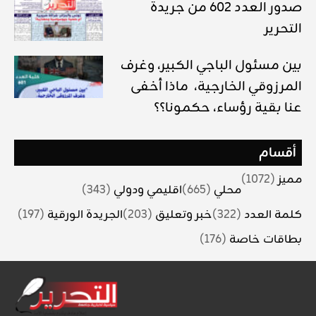
صدور العدد 602 من جريدة
التحرير
بين مسئول الباجي الكبير، وغرف
المرزوقي الخارجية، ماذا أخفى
عنا بقية رؤساء، حكمونا؟؟
أقسام
مميز
(1072)
محلي
(665)
اقليمي ودولي
(343)
كلمة العدد
(322)
خبر وتعليق
(203)
الجريدة الورقية
(197)
بطاقات خاصة
(176)