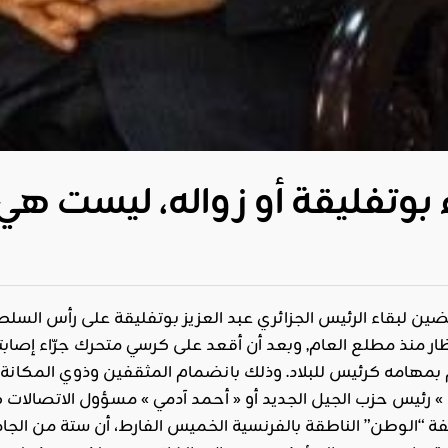
اء بوتفليقة أو زواله، ليست ه
ضين لبقاء الرئيس الجزائري عبد العزيز بوتفليقة على رأس الس
نظار منذ مطلع العام, وبعد أن أقعد على كرسي متحرك جرّاء إصاب
 بمهامه كرئيس للبلاد. وذلك بانضمام المثقفين وذوي المكانة ف
» رئيس حزب الجيل الجديد أو « أحمد آدمي » مسؤول الاتصالات ف
“الوطن” الناطقة بالفرنسية الخميس الفارط، أن ستة من الجام