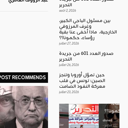
عبد الرؤوف العامري
التحرير
août 2, 2026
بين مسئول الباجي الكبير،
وغرف المرزوقي
كلمة العدد
الخارجية، ماذا أخفى عنا بقية
اقليمي ودولي
بين
رؤساء، حكمونا؟؟
حين تموّل
مسئول
juillet 27, 2026
أوروبا
الباجي
صدور العدد 601 من جريدة
وتنجز
الكبير،
اقليمي ودولي
التحرير
الصين:
الغضب
juillet 26, 2026
وغرف
تونس في
بوصلة …
المرزوقي
حين تموّل أوروبا وتنجز
 POST RECOMMENDS
قلب
لا سلاحا
الصين: تونس في قلب
الخارجية،
معركة
معركة النفوذ الصامت
يشهر في
ماذا أخفى
النفوذ
juillet 23, 2026
غير الإتجاه
عنا بقية
الصامت
رؤساء،
ahmed
حكمونا؟؟
ahmed
- août 3, 2026
- juillet 23,
0
2026
ahmed
ستطل القضاي
0
- juillet 27,