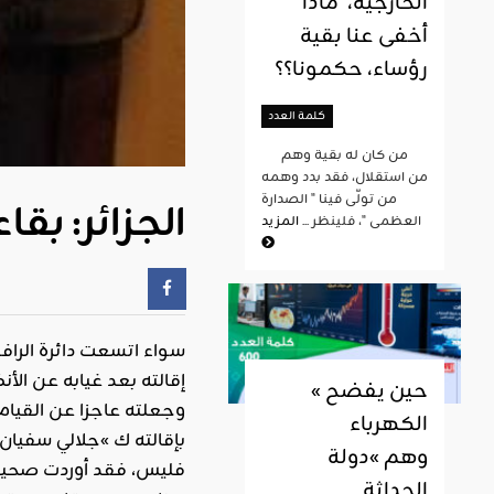
الخارجية، ماذا
أخفى عنا بقية
رؤساء، حكمونا؟؟
كلمة العدد
من كان له بقية وهم
من استقلال، فقد بدد وهمه
من تولّى فينا " الصدارة
الجزائر: بق
العظمى "، فلينظر ...
المزيد
سواء اتسعت دائرة الراف
إقالته بعد غيابه عن الأ
« حين يفضح
وجعلته عاجزا عن القيام
الكهرباء
بإقالته ك »جلالي سفيان 
وهم »دولة
فليس، فقد أوردت صحيفة 
الحداثة