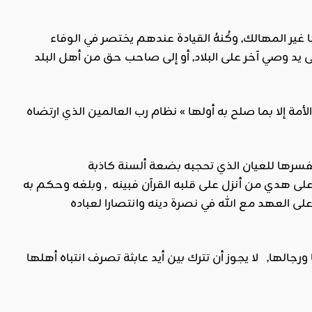
ير المهالك, وكُنهُ القيادة عندهم يختصر في الوفاء
 يد وصي آخر على البلاد, أو إلى صاحب حق من أهل البلد
لأمة إلا بما صلح به أولها » نظام رب العالمين الذي ارتضاه
فشهادة أهل الجزائر على حتمية التغيير في بلادهم واضحة وسيشرحها الواقع قريبا, ويفسرها للعيان الذي تحجبه بضعة ألسنة كاذبة
لى هدي من أنزل على قلبه القرآن فبينه , وبلغه وحكم به
العهد مع الله في نصرة دينه وانتصارا لعباده
 ورجالها, لا يجوز أن تترك بين أيد عابثة تصرف انتباه أهلها