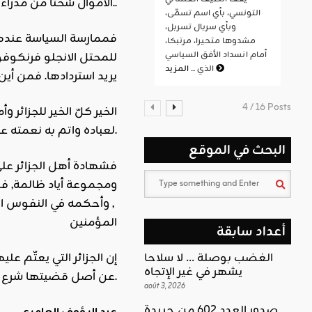
الأموال سُحتا من مدراء الشركات الكبرى الفرنسية والأوروبية المنتصبة هناك..
التونسي، بأي اسم تسمّى،
وبأي سربال تسربل،
فممارسة السياسة عندهم 
مشدوها متحيرا، مرتبكا،
أمام انسداد الأفق السياسي
للمحتل الانجلو فرنكوفو
المزيد
الذي ...
يريد استردادها. فمن أين يأ
4 / 16 Posts
الخير كلّ الخير للجزائر 
لعباده واتم به نعمته عليهم.
البحث في الموقع
ومجموعة أياد ظالمة, فك
, وأحكمه في النفوس ال
المؤمنين
أعداد سابقة
إن الجزائر التي يعتّم عل
الغضب بوصلة … لا سلاحا
يشهر في غير الإتجاه
عن أصل قضيتها شرع ربها وحصره في وجود رئيس بقي أو زال.
août 3, 2026
صدور العدد 602 من جريدة