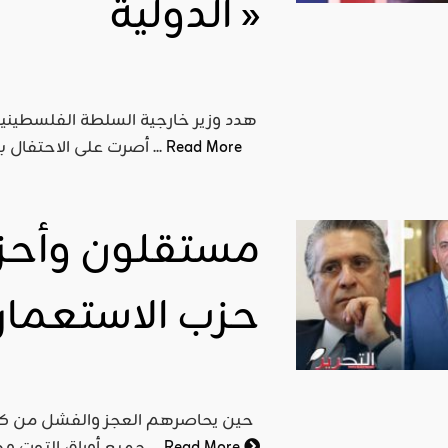
الدولية »
اقليمي ودولي
صدور
العدد 601
هدد وزير خارجية السلطة الفلسطينية،
من جريدة
Read More
أصرت على الاحتفال بمئوية «وعد بلفور»، مطالبا في الوقت نفسه باعتذار عن هذا ...
التحرير
ahmed
- juillet 26,
2026
مستقلون وأحز
0
Read More
حزب الاستعمار
حين يحاصرهم العجز والفشل من ك