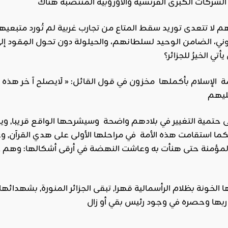
لا تتعدى توريد سقط المتاع من تجارب غربية لم تُورد متبعيها غ
ني، الضامن الوحيد لسلطانهم، والحيلولة دون تحول المِقود إلى
تي الخيرُ للجزائر؟
وأمة الإسلام بأكملها مخزون في قول القائل: « لَايصلح آ خر هذه ا
ما استقامت هذه الأمة في مراحلها الأولى على هدي القرآن, وع
مؤمنة حتى هنأت به وعاشت النهضة في أرقى أشكالها: وهم على 
يها الخونة بظلام الرأسمالية قهرا, تبقى الجزائر المنورة, بشهدائها