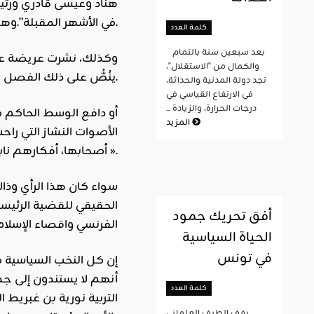
هناد وعيسى قادري ورتي
في الأشهر المقبلة”.وهؤلاء الستة يعتبرون من بين الملتحقين بمجموع المنادين بتفعيل الفصل 102 من الدستور واعلان عجز بوتفليقة عن الحكم.
كلمة العدد
بعد سبعين سنة بالتمام
وكذلك، نشرت عريضة على 
والكمال من "الاستقلال"،
ينُصُّ على ذلك الفصل 102. وكانت انطلقت في أواخر أوت الماضي حملة في هذا الصدد تصدرها حزب “الجيل الجديد” المعارض.
تجد دولة المدنية والحداثة،
في الارتفاع القياسي في
درجات الحرارة، والزيادة ...
أو دافع الوسط الحاكم 
المزيد
الأصوات النشاز التي را
أصحابها، أفكارهم نابعة من رغبات ذاتية غير بريئة ».
أفق تحريك جمود
الفرنسي واقصاء الإسلا
الحياة السياسية
في تونس
إن كل النخب السياسية ف
أنهم لا يستندون إلى ج
كلمة العدد
التربية نورية بن غبريط 
يقف الطيف العلماني