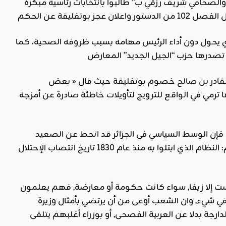
لصحافي شريف رزقي ب” طالبوا بانتخابات رئاسية مبكرة
ذي يحول دون أداء الرئيس مهامه بسبب ظروفه الصحية، كما
ادر بن صالح
خصوم بوتفليقة حيث قال « بعض
ترمي في الواقع للترويج لتأويلات خاطئة صادرة عن أمزجة
سواء كان هذا الرأي وذاك صائبا أو داحضا في الحالة الصحية للرئيس عبد العزيز بوتفليقة فإن الوسط السياسي في الجزائر قد انحط عن الصعيد
الحقيقي للقضية الرئيسية التي تشغل أهل الجزائر والتي هي سبب كلّ بلاياهم ومآسيهم: النظام الذي ابتلوا به منذ عام 1830 تاريخ انتصاب الإحتلال
ليست إلا زيفا, سواء كانت حكومة أو معارضة, فهم يعلمون
 شيء, وان الشعب أوعى من أن يرتضي بأمثال وزيرة
ارجة بدلا عن العربية الفصحى, أو بوزراء أغلبهم يتلقى