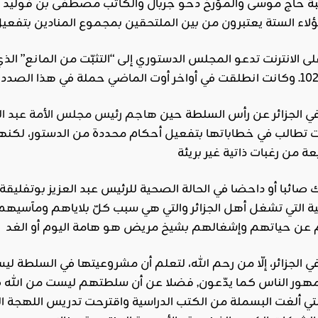
بة حاج موسى والمؤرخ دحو جربال والكاتب مصطفى بن فوليد وا
الانترنت تدعو المجلس الدستوري إلى “التثبّت من المانع” ال
في الجزائر عن رأس السلطة حين
هاجم رئيس مجلس الأمة عبد الق
حت تطالب في خطاباتها بتفعيل أحكام محددة من الدستور، لكنها 
م عن حياتهم وإشغالهم بشيخ مريض هو هامة اليوم أو الغد
ي الجزائر، إلّا من رحم الله، لتعلم أن مشروعيتها في السلطة 
مهور الناس كما يدّعون, فضلا عن أن سلطتهم ليست من الله في
التي ألغت البسملة من الكتب الدراسية واقترحت تدريس اللهجة الد