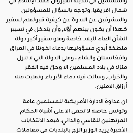
والمسلمين في مدينة القيروان مهد الإسلام في
شمال افريقيا, وتوجه بالسؤال للمسؤولين
والمشرفين عن الندوة عن كيفية قبولهم لسفير
كهذا أن يكون بينهم أوّلا, وأن يتدخل في تسيير
الشأن العام للبلاد خاصة وهو سفير أكبر دولة
ملطخة أيدي مسؤوليها بدماء اخوتنا في العراق
وافغانستان والشام.. وهي الدولة التي لا تنزل
منزلا في بلاد المسلمين الا وحلّ فيه الفقر
والخراب, وسالت فيه دماء الأبرياء, ونهبت منه
أرزاق الآمنين.
ان عداوة الادارة الأمريكية للمسلمين عامة
وتونس خاصة لا تخفى الا على أشباه الحكام
المرتهنين للقاسي والداني. فبعد الانتخابات
الأخيرة يريد الوزير الزج بالبلديات في معاملات