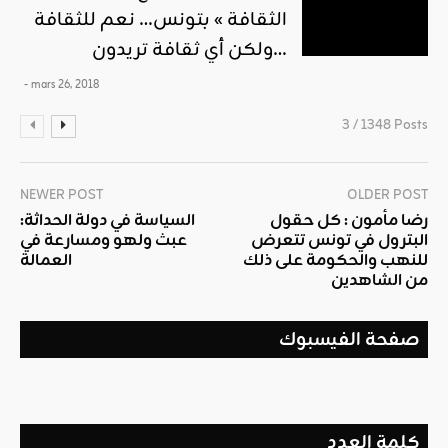
الثقافة » بتونس… نعم للثقافة
ولكن أي ثقافة تريدون…
- mars 26, 2018
3 / 1348 Posts
NEWER POST
OLDER POST
رضا مأمون : كل حقول
السياسة في دولة الحداثة:
البترول في تونس تتعرض
عبث ولهو ومسارعة في
للنهب والحكومة على ذلك
العمالة
من الشاهدين
صفحة الفيسبوك
كلمة العدد