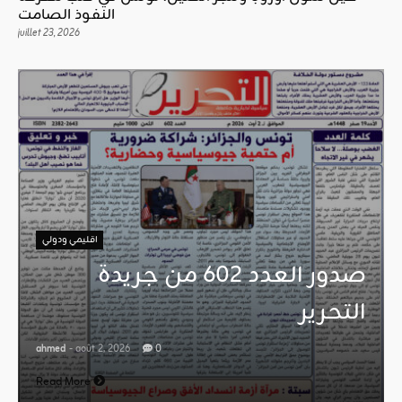
النفوذ الصامت
juillet 23, 2026
اقليمي ودولي
صدور العدد 602 من جريدة
التحرير
ahmed
- août 2, 2026
0
Read More