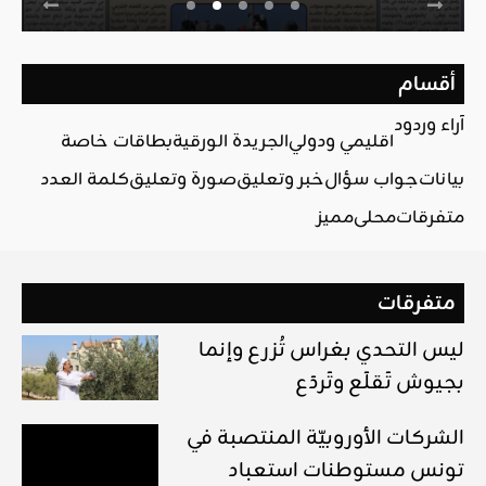
أقسام
آراء وردود
اقليمي ودولي
الجريدة الورقية
بطاقات خاصة
بيانات
جواب سؤال
خبر وتعليق
صورة وتعليق
كلمة العدد
متفرقات
محلي
مميز
متفرقات
ليس التحدي بغراس تُزرع وإنما
بجيوش تَقلَع وتَردَع
الشركات الأوروبيّة المنتصبة في
تونس مستوطنات استعباد