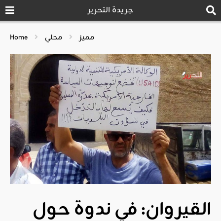
جريدة التحرير
مميز
محلي
Home
القيروان: في ندوة حول