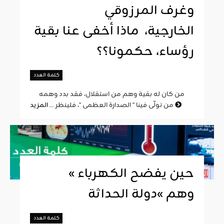
وغرف المرزوقي
الخارجية، ماذا أخفى عنا بقية
رؤساء، حكمونا؟؟
كلمة العدد
من كان له بقية وهم من استقلال، فقد بدد وهمه
المزيد
من تولّى فينا " الصدارة العظمى "، فلينظر ...
« حين يفضح الكهرباء
وهم »دولة الحداثة
كلمة العدد