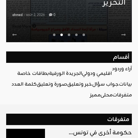
التحرير
ahmed
- août 2, 2026
0
Read More
أقسام
آراء وردود
اقليمي ودولي
الجريدة الورقية
بطاقات خاصة
بيانات
جواب سؤال
خبر وتعليق
صورة وتعليق
كلمة العدد
متفرقات
محلي
مميز
متفرقات
حكومة أخرى في تونس…