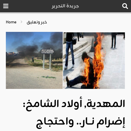
جريدة التحرير
خبر وتعليق
Home
المهدية, أولاد الشامخ:
إضرام نــار.. واحتجاج