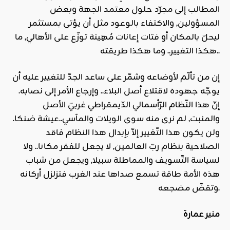
المطالب إلى مجرّد حلول معتمد الجهة وبعض
المسؤولين, والاكتفاء بالوعود مثل أن يؤتى بمستثمر
ليحلّ بالمكان أو فتات إعانات مُهِينة توزّع على الأهالي, ما
هكذا التغيير.. وما هكذا طريقته..
إن من تألّم لأوضاعه وشمّر على ساعد الجدّ للتغيير عليه أن
يوجّه جهوده لاقتلاع أصل البلاء.. وإرجاع الأمر إلى نصابه.
إنّ هذا النّظام الرّأسمالي الدّيمقراطي غربيّ الأصل
والمنبت, لم نرى منه سوى الويلات والمآسي..عيشة ضنكا.
ولن يكون هذا التّغيير إلاّ بإبدال هذا النظام فاقد
الصلاحية بنظام ربّ العالمين, لا يجعل للفقر مكانا.. ولا
لسياسة التّسويف والمماطلة سبيلا, ويجعل من شباب
هذه الأمة طاقة تسمع صداها عند الغرب فتزلزل أركانه
وتقضّ مضجعه.
منير عمارة