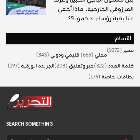
بين مسئول الباجي الكبير، وغرف
المرزوقي الخارجية، ماذا أخفى
عنا بقية رؤساء، حكمونا؟؟
أقسام
مميز
(1072)
محلي
(665)
اقليمي ودولي
(343)
كلمة العدد
(322)
خبر وتعليق
(203)
الجريدة الورقية
(197)
بطاقات خاصة
(176)
SEARCH SOMETHING