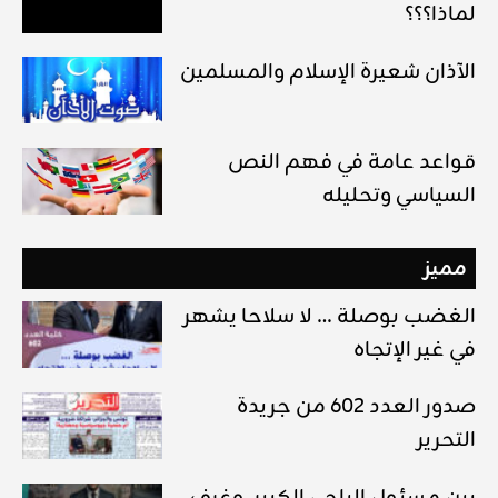
لماذا؟؟؟
الآذان شعيرة الإسلام والمسلمين
قواعد عامة في فهم النص
السياسي وتحليله
مميز
الغضب بوصلة … لا سلاحا يشهر
في غير الإتجاه
صدور العدد 602 من جريدة
التحرير