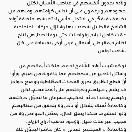
ولاّدة يجدون أنفسهم في غياهب النّسيان تكبّل
جهودهم ويرغمون على أن تداس كرامتهم, ومنهم من
يضعف فيفكّر في الانتحار.. مآسي لا تعيشها منطقة أولاد
الشامخ فقط بل شهدت بها ولا تزال حركات احتجاجية
عمّت كامل البلاد, وتواصلت حتى يومنا هذا, هي نتاج
نظام ديمقراطي رأسمالي غربي أرخى بفساده على كلّ
شعب تونس..
توجّه شباب أولاد الشّامخ نحو ما ملكت أيمانهم من
وسائل التعبير عن سخطهم عما يلاقونه من ضيم، ورأوا
أنّ قطع الطّريق بحرق العجلات المطّاطية ووضع حواجز
قد يشفي غليلهم وحرقتهم على أوضاعهم.. لكن
ركبهم يفقد القائد الحكيم.. فسرعان ما تتحوّل حركتهم
وكالعادة تُفتك بشكل أو بآخر, ولا يتحقق من مطالبهم
ولو العشر, ما هكذا يتغيّر الحال.. يعطّل المواطن ولا من
مجيب, غير فتات قليل, ووعود تذهب أدراج الرّياح..
وكالعادة » المجتمع المدني » كان حاضرا ليحوّل تلك