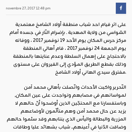
novembre 27, 2017 12:48 pm
على اثر قيام احد شباب منطقة أولاد الشامخ معتمدية
السّواسي من ولاية المهدية ـ بإضرام النّار في جسده أمام
مركز حرس المكان يوم الأحد 19 نوفمبر 2017 ، ووفاته
يوم الجمعة 24 نوفمبر 2017 ، قام أهالي المنطقة
بالاحتجاج على إهمال السلطة وعدم عنايتها بالمنطقة
وذلك بقطع الطريق المؤدي إلى القيروان على مستوى
مفترق سيدي الهاني أولاد الشامخ.
التّحرير واكبت الأحداث واتّصلت بأهالي محمد آمن
لمواساتهم في مصابهم وتواجدت على عين المكان,
وباستفسارنا مع المحتجّين الذين أوضحوا أنّ حالهم لا
يزيد عن حال محمد آمن وهم متألّمون لأوضاعهم
المزرية والبطالة واليأس الذي ينتابهم وقد سئموا حالهم
وضاقت الدّنيا في أعينهم.. شباب بشهائد عليا وطاقات