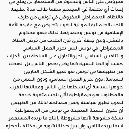
مفروض على الناس ومدعوم من الاستعمار, لن يفلح في
إحداث أي نهضة في المجتمع مهما طالت مدة تطبيقه,
فالنظام الديمقراطي المفروض في تونس من طرف
النخب العلمانية الموالية للغرب يتعارض مع عقيدة الأمة
الإسلامية في تونس وحضارتها، لذلك فهو محكوم
بالفشل. ومن جهة أخرى فإن الهدف من فرض النظام
الديمقراطي في تونس ليس تحرير العمل السياسي
والتنافس السياسي الحر والتداول على السلطة بين الأحزاب
حسب أوزانها النسبية كما يظن بعض الناس, بل الهدف
من تطبيقها في تونس هو تغيير الشكل الخارجي
للسياسة، دون تحرير العمل السياسي، ودون اللمس من
جوهر السياسة أي تسلطها على الناس وعمالتها للغرب.
فالمطلوب هو ديمقراطية تأتي بنخب متغربة خادمة
للغرب تطبق سياسته وتمرر مصالحه. لذلك من الطبيعي
أن تكون النسخة المطبقة في تونس من الديمقراطية
نسخة مشوهة لأنها مشروطة بإنتاج ما يريده المستعمر
لا بما يريده الناس، وان يبرز هذا التشويه في مختلف أجهزة