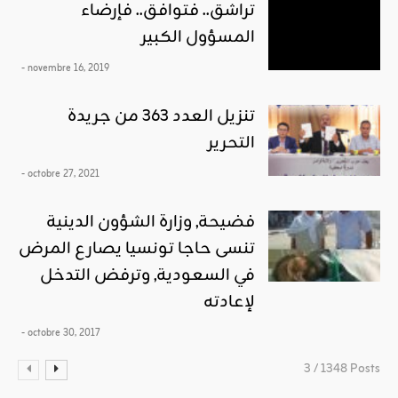
تراشق.. فتوافق.. فإرضاء
المسؤول الكبير
- novembre 16, 2019
تنزيل العدد 363 من جريدة
التحرير
- octobre 27, 2021
فضيحة, وزارة الشؤون الدينية
تنسى حاجا تونسيا يصارع المرض
في السعودية, وترفض التدخل
لإعادته
- octobre 30, 2017
3 / 1348 Posts