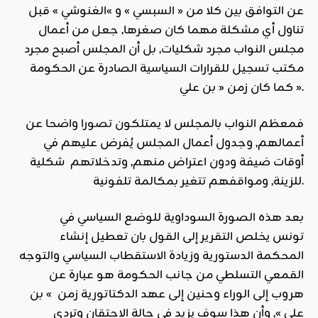
عن التوافق بين كلا من « السبسي » و »الغنوشي » قبل
تناول أي مشكلة مهما كان صغرها, جعل من أعمال
مجلس النواب مجرد شكليات, بل أن المجلس أصبح مجرد
مكتب تسجيل للقرارات السياسية الصادرة عن الحكومة
كما كان زمن « بن علي ».
فمعظم النواب بالمجلس لا يمتلكون تصورا واضحا عن
أعمالهم, وجدول أعمال المجلس يُفرض عليهم في
أوقات ضيفة ودون اعتراض منهم, وتدخلاتهم شكلية
للزينة, ومواقفهم تتغير بمكالمة تلفونية.
بعد هذه الصورة السوداوية للوضع السياسي في
تونس يخلص التقرير إلى القول بان تعطيل إنشاء
المحكمة الدستورية وزيادة الاستقطاب السياسي والتوجه
القمعي التسلطي من جانب الحكومة هو عبارة عن
هروب إلى الوراء وحنين إلى عهد الدكتاتورية زمن » بن
علي », وأن هذا سوف يزيد في حالة الاحتقان وتردي