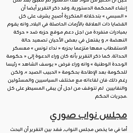
حين أن الكثير من مواد هذا الدستور لم تطبق بعد مثل
إنشاء المحكمة الدستورية. وقد ذكر التقرير أيضا أن
« السبسي » بتدخلاته المتكررة أصبح يشرف على كل
القضايا ذات العلاقة بالأزمات الحاصلة في البلاد, وانه يقوم
بمبادرات منفردة من اجل دعم موقع حزبه ضد « حركة
النهضة », و يفتعل في بعض الأحيان تصعيد حالة
الاستقطاب معها متزعما بحزبه « نداء تونس » معسكر
الحداثة. كما ذكر التقرير بأنه كان وراء الدعوة إلى « حكومة
الوحدة الوطنية » وانه وراء فرض « يوسف الشاهد » رئيسا
للحكومة بعد الإطاحة بحكومة « الحبيب الصيد ». ولكن
رغم ذلك فان لقاءاته مع مختلف السياسيين والمسئولين
والنقابيين لم تتوقف من اجل أن يبقى المسيطر على كل
مجريات الحكم.
مجلس نواب صوري
أما في ما يخص مجلس النواب, فقد بين التقرير أن البحث