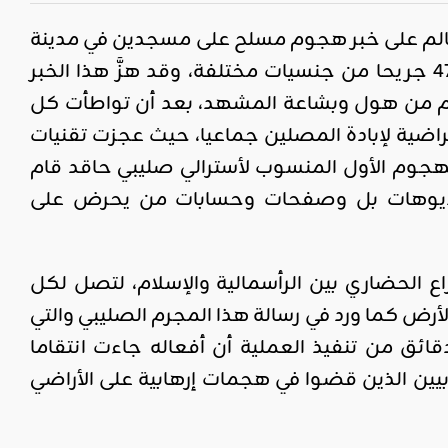
امية في أصقاع العالم على خبر هجوم مسلح على مسجدين في مدينة
كرايست تشريش بنيوزيلندا، سقط فيه نحو خمسين شهيداً بإذن الله و47 جريحا من جنسيات مختلفة، وقد هزَّ هذا الخبر
رهم من هول وبشاعة المشهد، بعد أن تواطأت كل
ضية لإبادة المصلين جماعيا، حيث عجزت تقنيات
هجوم الأول المنسوب لأسترالي صليبي حاقد قام
فيديوهات بل وصفحات وحسابات من يحرض على
 الحضاري بين الرأسمالية والإسلام، لتصل لكل
لأرض كما ورد في رسالة هذا المجرم الصليبي والتي
ائق من تنفيذ العملية أن أفعاله جاءت انتقاما
وروبيين الذين قضوا في هجمات إرهابية على الأراضي