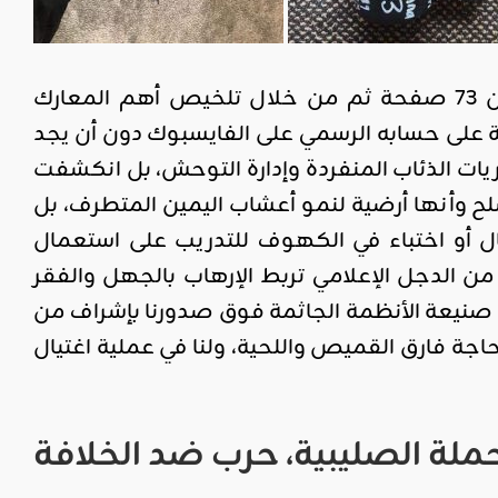
بل لقد أكد هذا المتربص من خلال أسلوب العملية وبيانه المتكون من 73 صفحة ثم من خلال تلخيص أهم المعارك
ة على حسابه الرسمي على الفايسبوك دون أن يجد
ظريات الذئاب المنفردة وإدارة التوحش، بل انكشفت
مسلح وأنها أرضية لنمو أعشاب اليمين المتطرف، بل
بال أو اختباء في الكهوف للتدريب على استعمال
ن الدجل الإعلامي تربط الإرهاب بالجهل والفقر
 صنيعة الأنظمة الجاثمة فوق صدورنا بإشراف من
اجة فارق القميص واللحية، ولنا في عملية اغتيال
الحملة الصليبية، حرب ضد الخلافة