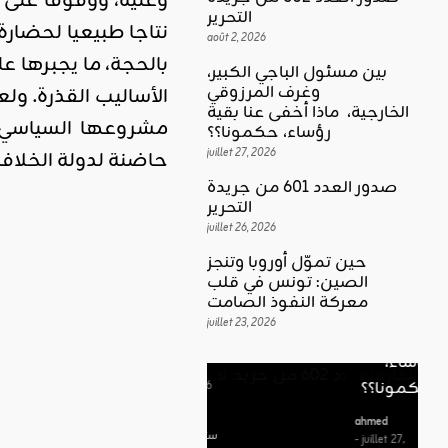
وعليه، ووقوفا على 
التحرير
نتاجا طبيعيا لحضارة
août 2, 2026
بالحجة، ما يجبرها ع
بين مسئول الباجي الكبير،
وغرف المرزوقي
الأساليب القذرة. ول
كلمة العدد
الخارجية، ماذا أخفى عنا بقية
اقليمي ودولي
مشروعها السياسي،م
بين
رؤساء، حكمونا؟؟
حين تموّل
مسئول
juillet 27, 2026
حاضنة لدولة الخلافة
أوروبا
الباجي
صدور العدد 601 من جريدة
وتنجز
الكبير،
اقليمي ودولي
التحرير
الصين:
الغضب
juillet 26, 2026
وغرف
تونس في
بوصلة …
المرزوقي
حين تموّل أوروبا وتنجز
قلب
لا سلاحا
الصين: تونس في قلب
الخارجية،
معركة
معركة النفوذ الصامت
يشهر في
ماذا أخفى
النفوذ
juillet 23, 2026
غير الإتجاه
عنا بقية
الصامت
رؤساء،
ahmed
حكمونا؟؟
ahmed
- août 3, 2026
- juillet 23,
0
2026
ahmed
ستطل القضاي
0
- juillet 27,