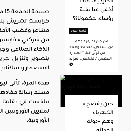
الخارجية، ماذا
أخفى عنا بقية
رؤساء، حكمونا؟؟
مشاعر وغضب الأمة ا
كلمة العدد
من شركتي « فايسبوك
من كان له بقية وهم
من استقلال، فقد بدد وهمه
الذكاء الصناعي وج
من تولّى فينا " الصدارة
بتصوير وتنزيل جر
العظمى "، فلينظر ...
المزيد
الاستعمار وعملائه بس
هذه المرة، تأتي ني
مسلم رسالة مفادها أ
تنافست في نقلها أب
« حين يفضح
لملايين الأوروبيين ا
الكهرباء
الأوروبية.
وهم »دولة
الحداثة