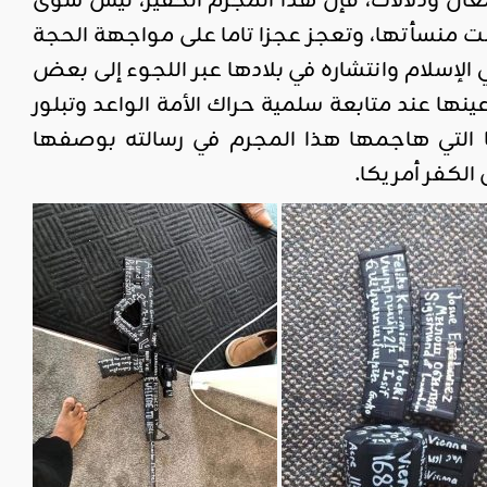
ان ودلالات، فإن هذا المجرم الحقير، ليس سوى
لت منسأتها، وتعجز عجزا تاما على مواجهة الحجة
لإسلام وانتشاره في بلادها عبر اللجوء إلى بعض
ينها عند متابعة سلمية حراك الأمة الواعد وتبلور
ا التي هاجمها هذا المجرم في رسالته بوصفها
الكفر أمريكا.