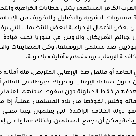
الغرب الكافر المستعمر بشتى خطابات الكراهية وال
 مستويات التشويه والتضليل والتخويف من الإسلام، أ
لال بعض الأعمال الإجرامية لبعض التنظيمات التي 
برر جرائم الأمريكان والروس في سوريا تحت قيادة
وذيين ضد مسلمي الروهينغا، وكل المضايقات والاع
فحة الإرهاب، بوصفهم « أقلية » بلا دولة.
ي الحاقد أو فلنقل هذا الإرهابي المتربص، فله أمثال
 فنون صناعة الإرهاب وتحريك خيوطه في العالم أم
هدفهم فقط الحيلولة دون سقوط مبدئهم العلماني ا
ه وكنس نفوذها من بلاد المسلمين عملياً، إذا ما
هو دولة الخلافة الراشدة التي يعلمون جيدا معنى
ريضة يمكن أن تجمع المسلمين، ولذلك عملوا على إس