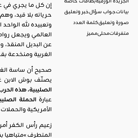
الجريدة الورقية
بطاقات خاصة
إن كل ما يجري في عا
بيانات
جواب سؤال
خبر وتعليق
حرياته بلا قيد، وهم 
صورة وتعليق
كلمة العدد
وتعبيده لله الواحد 
متفرقات
محلي
مميز
العالمي ويجعل رواد
عن البديل المنقذ، و
الغربية ومنخدعة بق
صحيح أن ساسة الغر
يصنّف بوش الابن غزو أفغانستان عام 2001 على أنه
الصليبية، هذه الحر
عبارة
الحملة الصليب
الأمريكية والحملات ال
زعيم رأس الكفر أمر
المتطرف »متباهيا بقر