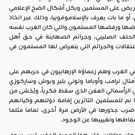
تحريض على المسلمين وبكل أشكال الضخ الإعلامي
و ما بات يعرف بالإسلاموفوبيا، وذلك عبر اتخاذ
يرفضها ورفضها المسلمون والتي كان الغرب نفسه
 الحلف الصليبي، وجرائم الصهاينة في حق أهل
تقالات والجرائم التي يتعرض لها المسلمون في
ه في الغرب وهم زعماؤه الإرهابيون في حربهم على
ثال ترامب وأوباما وتوني بلير وبوش وساركوزي
لرأسمالي العفن الذي سقط فكرياً، ويُخشى من
 تم للمسلمين الثائرين إقامة دولتهم وكيانهم
 ضرب جذورها في الأرض مرة أخرى، تماما مثلما
قاطها وتغييبها عن الوجود.