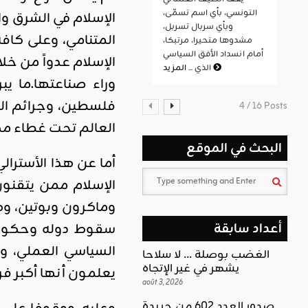
التونسي، بأي اسم تسمّى،
الإسلام في الشرق و
وبأي سربال تسربل،
المتنامي، وعلى كافة
مشدوها متحيرا، مرتبكا،
أمام انسداد الأفق السياسي
الإسلام عدواً من خ
المزيد
الذي ...
وراء صناعتها.ما ي
فلسطين، وجرائم الب
4 / 16 Posts
العالم تحت غطاء مكا
البحث في الموقع
أما عن هذا الأسترال
الإسلام ممن يتقنون
وماكرون وبوتين، و
سقوط دوله وحكومات
أعداد سابقة
السياسي العملي، و
الغضب بوصلة … لا سلاحا
يشهر في غير الإتجاه
يعلمون أنها أكبر ف
août 3, 2026
صدور العدد 602 من جريدة