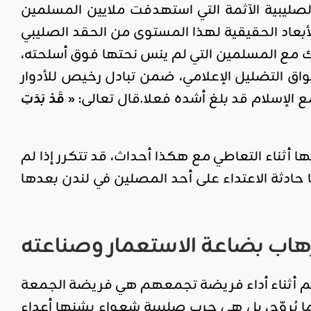
صليبية الآثمة التي استهدفت ملايين المسلمين
لأبعاد الحقيقية لهذا المستوى من الحقد الصليبي
ك مع المسلمين التي لم ينس نحتها فوق أسلحته،
بواق التضليل الإعلامي، ضمن تبادل رخيص للأدوار
الإسلام قد بلغ أشده فعلا.قال تعالى:
« قَدْ بَدَتِ
 أثناء التعاطي مع هكذا أحداث، قد تتكرر إذا لم
 حادثة الاعتداء على أحد المصلين في لندن بعدها
إرهاب بضاعة الاستعمار وصناعته
م أثناء أداء فريضة تجمعهم هي فريضة الجمعة
 يُروّج، بل هي حرب صليبية شعواء يشنها أعداء