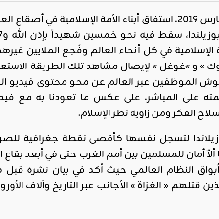
صبيحة الجمعة 15 مارس 2019، استفاق أبناء الأمة الإسل
لإسلامية في كل أنحاء العالم وفُجع الملايين غي
 » و »غوغل » لإيصال مشاهد تلك الطريقة الاستعرا
يوش الموظفين عبر العالم عن محو محتوى فيديو ال
يمته على المباشر، على عكس ما تعودنا به مع 
لاح الفكر ومن زاوية نظر الإسلام.
وزيلاندا لتسجل نفسها كأقصى نقطة جغرافية للصراع
لاّ أمان للمسلمين بين أمم الغرب حتى في أبعد بقاع ا
واق النظام العالمي حيث أكد في بيان نشره قبل دق
لذين قتلهم « الغزاة » الأجانب عبر التاريخ وآلاف الأ