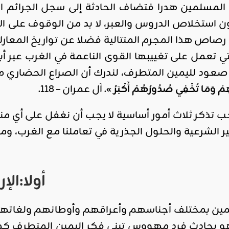
المسلمين هدرا فتضاف الحادثة إلى سجل الجرائم ال
 دون استخلاص الدروس والعبر، لا بد من الوقوف على ا
رصاص هذا المجرم المتتالية فضلا عن تواريخ المعار
تي تعمل على تغييبها القوى الناعمة في الغرب عبر أ
صعود لليمين المتطرف، لندرك أن الصراع الحضاري مع 
مْ وَمَا تُخْفِي صُدُورُهُمْ أَكْبَرُ »
. آل عمران – 118.
 تذكر ثلاث أمور أساسية لا يجب أن نغفل على أي منها
 الشرعية والحلول الجذرية في تعاملنا مع الغرب، وما
أولا:ال
لمين بمختلف أجناسهم وأعراقهم وأوطانهم ولغاته
 هو بحادث فرد مهووس تبنى فكر اليمين المتطرف كما