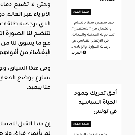
وحتى لا تضيع دماء 
كلمة العدد
الأبرياء عبر العالم
الذي ترجمته طلقات 
بعد سبعين سنة بالتمام
والكمال من "الاستقلال"،
لتتضح لنا الصورة ال
تجد دولة المدنية والحداثة،
في الارتفاع القياسي في
مع ما يسوق لنا من 
درجات الحرارة، والزيادة ...
الْبَغْضَاءُ مِنْ أَفْوَاهِهِ
المزيد
وفي هذا السياق، وجب
نسارع بوضع المعايير
عنا ببعيد.
أفق تحريك جمود
الحياة السياسية
في تونس
إن هذا القتل للمس
كلمة العدد
لم يأتمن فراغ، ولا
يقف الطيف العلماني