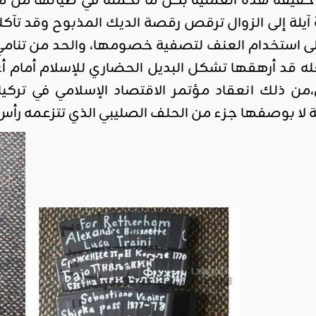
حقيقة هذه العملية بكل ما تحمله في طياتها من مع
 آيلة إلى الزوال ترقص رقصة الديك المذبوح وقد تآك
لى استخدام العنف لتصفية خصومها، والحد من تنامي ا
عله قد أرهقها تشكل البديل الحضاري للإسلام أمام أع
ن ذلك انعقاد مؤتمر الاقتصاد الإسلامي في تركي
 لا بوصفها جزء من الحلف الصليبي الذي تتزعمه رأس 