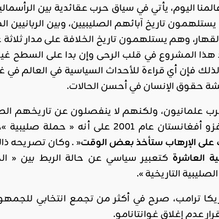
لمنا اليوم، يأتي في سياق حرب عقائدية بين الرأسماليي
يستلهمون تاريخ آبائهم الصليبيين، وبين الربانيين الذ
القهار، وهم يستلهمون تاريخ الخلافة على مدار ثلاثة
 هذا المشروع في قلب الرحى وإن بدا على السطح غي
لذلك فإن أي قراءة للأحداث السياسية في العالم في 
شة حقوق الإنسان في أحسن الحالات.
ب علمانيون، ولكنهم لا ينفصلون عن تاريخهم الص
 « حملة صليبية »، عندما صرح من كامب ديفيد بأن «
ب على الإرهاب ستأخذ بعض الوقت
« . وكان تصريحه ذ
ية العاشرة
كتعبير سياسي عن حالة الربط بين « الح
صليبية التاريخية ».
يكا ترامب، صرح في أكثر من تجمع انتخابي للجمهور
ار عدم إغلاق غوانتانامو.