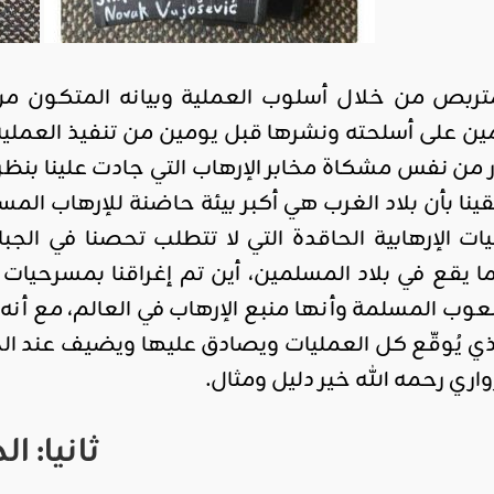
اقليمي ودولي
صدور
العدد 601
ين على أسلحته ونشرها قبل يومين من تنفيذ العملي
من جريدة
حدر من نفس مشكاة مخابر الإرهاب التي جادت علينا بن
التحرير
ويقينا بأن بلاد الغرب هي أكبر بيئة حاضنة للإرهاب ال
ahmed
- juillet 26,
ت الإرهابية الحاقدة التي لا تتطلب تحصنا في الج
2026
يقع في بلاد المسلمين، أين تم إغراقنا بمسرحيات م
0
وب المسلمة وأنها منبع الإرهاب في العالم، مع أنه
Read More
ذي يُوقّع كل العمليات ويصادق عليها ويضيف عند الح
ي رحمه الله خير دليل ومثال.
ثانيا: 