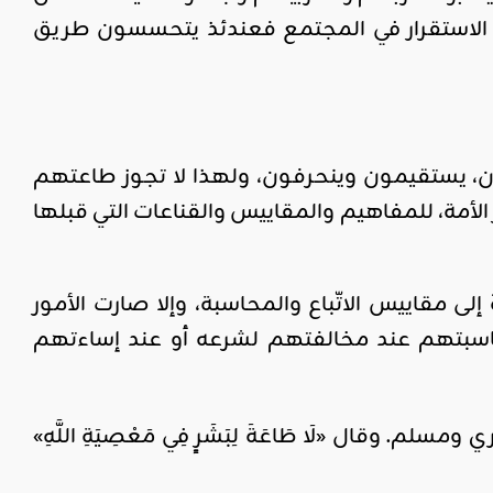
الاستقرار في المجتمع فعندئذ يتحسسون طريق
ن، يستقيمون وينحرفون، ولهذا لا تجوز طاعتهم
أمة، للمفاهيم والمقاييس والقناعات التي قبلها
لى مقاييس الاتّباع والمحاسبة، وإلا صارت الأمور
اسبتهم عند مخالفتهم لشرعه أو عند إساءتهم
ري ومسلم. وقال «لَا طَاعَةَ لِبَشَرٍ فِي مَعْصِيَةِ اللَّهِ»