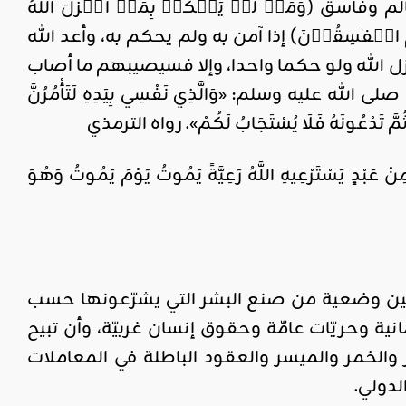
 ظالم وفاسق (وَمَنۡ لَّمۡ يَحۡكُمۡ بِمَاۤ اَنۡزَلَ اللّٰهُ
ٮِٕكَ هُمُ الۡفٰسِقُوۡنَ) إذا آمن به ولم يحكم به، وأعد الله
أنزل الله ولو حكما واحدا، وإلا فسيصيبهم ما أصاب
عليه وسلم: «وَالَّذِي نَفْسِي بِيَدِهِ لَتَأْمُرُنَّ
نْهُ ثُمَّ تَدْعُونَهُ فَلَا يُسْتَجَابُ لَكُمْ». رواه الترمذي
ْعِيهِ اللَّهُ رَعِيَّةً يَمُوتُ يَوْمَ يَمُوتُ وَهُوَ
انين وضعية من صنع البشر التي يشرّعونها حسب
ة وحريّات عامّة وحقوق إنسان غربيّة، وأن تبيح
ر والخمر والميسر والعقود الباطلة في المعاملات
دولي.