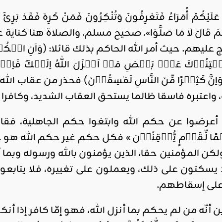
عَلَيْكُمْ أُمَرَاءُ فَتَعْرِفُونَ وَتُنْكِرُونَ فَمَنْ كَرِهَ فَقَدْ بَرِئَ 
اقليمي ودولي
نُقَاتِلُهُمْ قَالَ لَا مَا صَلَّوْا». صحيح مسلم. والصلاة ه
صدور
ليهم. حيث أمر الله الحاكم بذلك قائلا: (وَاَنِ احۡكُمۡ بَيۡنَهُ
العدد 601
ِنُوۡكَ عَنۡۢ بَعۡضِ مَاۤ اَنۡزَلَ اللّٰهُ اِلَيۡكَ‌ؕ فَاِنۡ تَوَ
من جريدة
التحرير
‌ؕ وَاِنَّ كَثِيۡرًا مِّنَ النَّاسِ لَفٰسِقُوۡنَ) فحذر من 
واعتبره فاسقا ظالما يستحق العقاب الشديد، وكافرا ف
ahmed
- juillet 26,
2026
عرضوا عن حكم الله وابتغوا حكم الجاهلية، فقال تعالى: «
0
ِ حُكۡمًا لِّـقَوۡمٍ يُّوۡقِنُوۡن »‏ فكل حكم غير حك
Read More
لكن المؤمنين حقا، الذين يؤمنون بالله ورسوله وبما أن
ولا يسكتون على ذلك، ويعملون على تغييره، فلا يتاب
لى إسقاطهم.
 أنّه من لم يحكم بما أنزل الله، فهو إمّا كافر إذا أنك