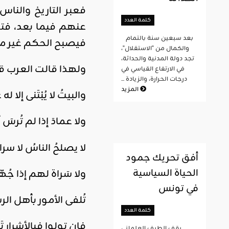
فعبر التاريخ والن
كلمة العدد
عنهم فيما بعد، فت
بعد سبعين سنة بالتمام
فيصبح الحكم غير مس
والكمال من "الاستقلال"،
تجد دولة المدنية والحداثة،
ولهذا قالت العرب ق
في الارتفاع القياسي في
درجات الحرارة، والزيادة ...
المزيد
والبيتُ لا يُبْتَنى إلا له ع
ولا عمادَ إذا لم تُرسَ أ
لا يصلحُ الناسُ لا سرا
أفق تحريك جمود
الحياة السياسية
ولا سَراة لهم إذا جُهّ
في تونس
تُلفى الأمور بأهل ا
كلمة العدد
فإن تولوا فبالأشرار تَ
يقف الطيف العلماني