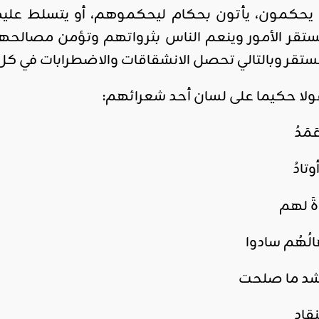
اس يحكمون، يأتون بحكام ليحكموهم، أو يتسلط ع
ستقر الأمور وينعم الناس بثرواتهم وتؤمن مصالح
تقر وبالتالي تحصل الانشقاقات والاضطرابات في كل 
ولا حكيما على لسان أحد شعرائهم:
َمَدُ
وتادُ
ةَ لهم
الُهُم سادوا
لرشد ما صلحت
نقاد