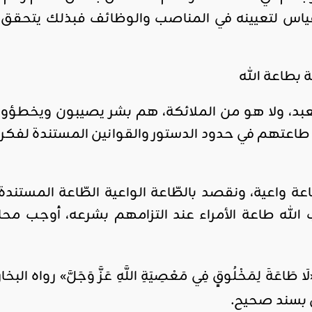
ياس لتعيينه في المناصب والوظائف فبذلك يتحقق 
 بطاعة الله
عبد، ولا هو من الملائكة، هم بشر يصيبون ويخطؤو
اعتهم في حدود الدستور والقوانين المستندة لفكر ال
 واعية، ونقصد بالطّاعة الواعية الطّاعة المستندة إ
لله طاعة الأمراء عند التزامهم بشرعه، أوجب مح
عَةَ لِمَخْلُوقٍ فِي مَعْصِيَةِ اللَّهِ عَزَّ وَجَلَّ» رواه البخا
ن بسند صحيح.