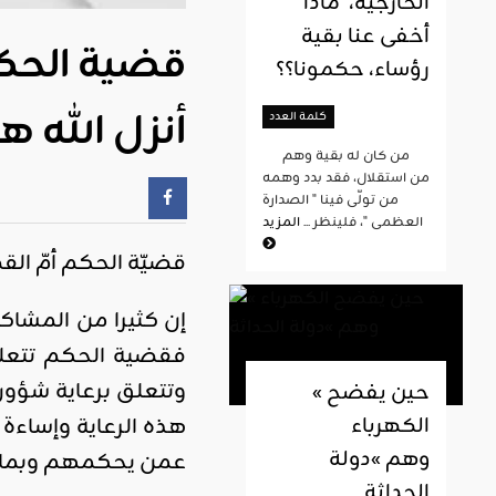
الخارجية، ماذا
أخفى عنا بقية
قضية الحكم
رؤساء، حكمونا؟؟
أنزل الله ه
كلمة العدد
من كان له بقية وهم
من استقلال، فقد بدد وهمه
من تولّى فينا " الصدارة
العظمى "، فلينظر ...
المزيد
قضيّة الحكم أمّ الق
إن كثيرا من المشاك
فقضية الحكم تتعل
وتتعلق برعاية شؤون
« حين يفضح
هذه الرعاية وإساءة
الكهرباء
وهم »دولة
عمن يحكمهم وبما 
الحداثة