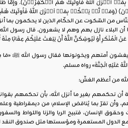
ِمَاۤ اَنۡزَلَ اللّٰهُ فَاُولٰٓٮِٕكَ هُمُ الۡكٰفِرُوۡنَ). وإمّا
ِمُوۡنَ) (وَمَنۡ لَّمۡ يَحۡكُمۡ بِمَاۤ اَنۡزَلَ اللّٰهُ فَاُولٰٓ
ر النّاس من السّكوت عن الحكّام الذين لا يحكمون بما 
ن البلاء نازل بهم وهم لا يشعرون. قال رسول الله صلى الله 
 عَنْ الْمُنْكَرِ أَوْ لَيُوشِكَنَّ اللَّهُ أَنْ يَبْعَثَ عَلَيْكُمْ عِقَابًا مِ
 أمتهم ويخونونها فقال رسول الله ﷺ: «مَا مِنْ عَبْدٍ يَسْتَر
َمَ اللَّهُ عَلَيْهِ الْجَنَّةَ» رواه مسلم.
الله من أعظم الغشّ:
ة أن تحكمهم بغير ما أنزل الله، بأن تحكمهم بقو
أن تقرّ بما يُناقض الإسلام: من ديمقراطية وعلماني
 وحقوق الإنسان، فتبيح الربا والزنا واللواط والسفو
ة مع الدول المستعمرة ومؤسستها مثل صندوق النقد ال