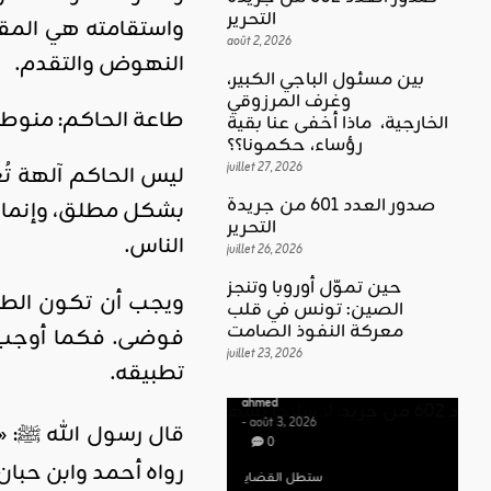
التحرير
واستقامته هي المق
août 2, 2026
النهوض والتقدم.
بين مسئول الباجي الكبير،
وغرف المرزوقي
كلمة العدد
طاعة الحاكم: منوطة
الخارجية، ماذا أخفى عنا بقية
اقليمي ودولي
بين
رؤساء، حكمونا؟؟
حين تموّل
مسئول
juillet 27, 2026
ليس الحاكم آلهة تُ
أوروبا
الباجي
صدور العدد 601 من جريدة
بشكل مطلق، وإنما ط
وتنجز
الكبير،
اقليمي ودولي
التحرير
الناس.
الصين:
الغضب
juillet 26, 2026
وغرف
تونس في
بوصلة …
المرزوقي
حين تموّل أوروبا وتنجز
ويجب أن تكون الطاعة
قلب
لا سلاحا
الصين: تونس في قلب
الخارجية،
معركة
معركة النفوذ الصامت
فوضى. فكما أوجب ا
يشهر في
ماذا أخفى
النفوذ
juillet 23, 2026
غير الإتجاه
عنا بقية
تطبيقه.
الصامت
رؤساء،
ahmed
حكمونا؟؟
ahmed
- août 3, 2026
قال رسول الله ﷺ: «لَا طَا
- juillet 23,
0
2026
ahmed
رواه أحمد وابن حبا
ستطل القضاي
0
- juillet 27,