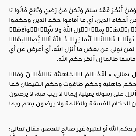
وَمَنْ أَنْكَرَ فَقَدْ سَلِمَ وَلَكِنْ مَنْ رَضِيَ وَتَابَعَ قَالُوا يَا
نا كناية عن أحكام الدين، أي ما أقاموا حكم الدين وحكموا
مۡ بِمَاۤ اَنۡزَلَ اللّٰهُ وَلَا تَتَّبِعۡ اَهۡوَآءَهُمۡ
لَّوۡا فَاعۡلَمۡ اَنَّمَا يُرِيۡدُ اللّٰهُ اَنۡ يُّصِيۡبَهُمۡ
عقاب الله لمن تولى عن بعض ما أنزل الله، أي أعرض عن أي
اسقا ظالما إن أنكر حكم الله.
 اَفَحُكۡمَ الۡجَـاهِلِيَّةِ يَـبۡغُوۡنَ‌ؕ وَمَنۡ
م الله هو حكم جاهلية وحكم طاغوت وحكم الشيطان كما
زل على رسوله يقينيا، إيمانا لا ريب فيه، لا يرضون
عون الحكام الفسقة والظلمة ولا يرضون بهم وبما
ر حكم الله أو اعتبره غير صالح للعصر، فقال تعالى: