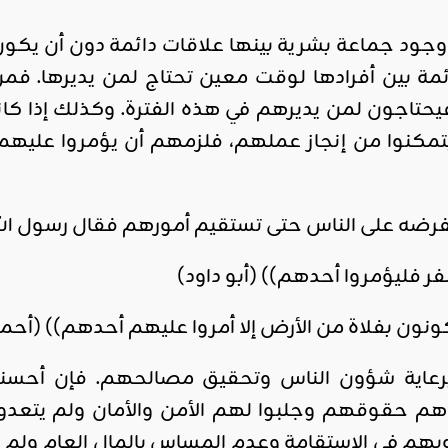
وجود جماعة بشرية بينها علاقات دائمة دون أن يكون
ئمة بين أفرادها لوقت معين تحتاج لمن يديرها. فم
يحتاجون لمن يديرهم في هذه الفترة. وكذلك إذا ك
مكنوا من إنجاز عملهم، فلزمهم أن يؤمروا عليهم 
فرضه على الناس حتى تستقيم أمورهم فقال رسول الله
فر فليؤمروا أحدهم)) (أبو داود)
يكونون بفلاة من الأرض إلا أمروا عليهم أحدهم)) (أحم
رعاية شؤون الناس وتحقيق مصالحهم. فإن أحسنوا
 حقوقهم وجلبوا لهم الأمن والأمان ولم يتعدو
بهم في الاستقامة وعدم المساس بالمال العام ولم ي