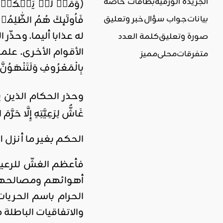
الجريدة الورقية
بطاقات خاصة
(وَمَنۡ لَّمۡ يَحۡكُمۡ ب
فَاُولٰٓٮِٕكَ هُمُ الظّٰل
بيانات
جواب سؤال
خبر وتعليق
له عذابا أليما. وحذّ
صورة وتعليق
كلمة العدد
الأقوام الأخرى. علما أ
متفرقات
محلي
مميز
بِالْمَعْرُوفِ وَلَتَنْهَوُنَّ
وحذر الحكام الذين يغشون
غَاشٌّ لِرَعِيَّتِهِ إِلَّا حَرّ
الحكم بغير ما أنزل 
فأعظم الغشّ للرعي
أهوائهم ومصالحهم، و
الحرام باسم الحريات
والاتفاقيات الباطل