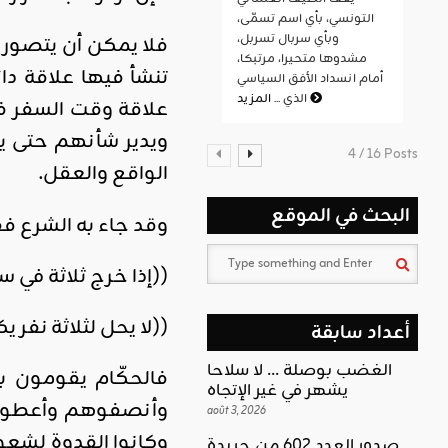
التونسي، بأي اسم تسمّى،
وبأي سربال تسربل،
فلا يمكن أن يتصور 
مشدوها متحيرا، مرتبكا،
تنشأ فيها علاقة دا
أمام انسداد الأفق السياسي
المزيد
الذي ...
علاقة وقت السفر ف
ويدير شأنهم حتى يت
4 / 16 Posts
الواقع والعقل.
البحث في الموقع
وقد جاء به الشرع ف
((إذا خرج ثلاثة في س
((لا يحل لثلاثة نفر 
أعداد سابقة
الغضب بوصلة … لا سلاحا
فالحكّام يقومون ب
يشهر في غير الإتجاه
وأنصفوهم وأعطوهم
août 3, 2026
وكانوا القدوة لشعو
صدور العدد 602 من جريدة