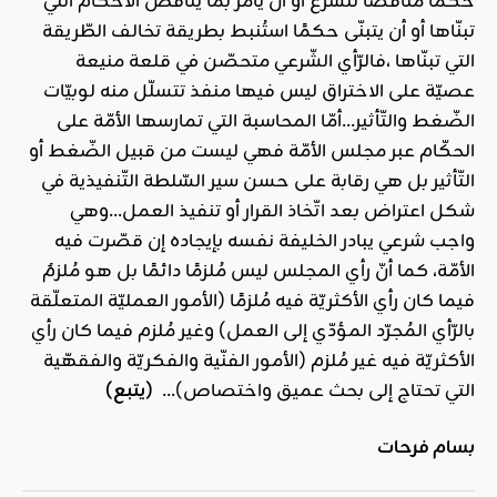
حُكما مناقضا للشّرع أو أن يأمر بما يناقض الأحكام الّتي
تبنّاها أو أن يتبنّى حكمًا استُنبط بطريقة تخالف الطّريقة
التي تبنّاها ،فالرّأي الشّرعي متحصّن في قلعة منيعة
عصيّة على الاختراق ليس فيها منفذ تتسلّل منه لوبيّات
الضّغط والتّأثير…أمّا المحاسبة التي تمارسها الأمّة على
الحكّام عبر مجلس الأمّة فهي ليست من قبيل الضّغط أو
التّأثير بل هي رقابة على حسن سير السّلطة التّنفيذية في
شكل اعتراض بعد اتّخاذ القرار أو تنفيذ العمل…وهي
واجب شرعي يبادر الخليفة نفسه بإيجاده إن قصّرت فيه
الأمّة، كما أنّ رأي المجلس ليس مُلزمًا دائمًا بل هو مُلزمٌ
فيما كان رأي الأكثريّة فيه مُلزمًا (الأمور العمليّة المتعلّقة
بالرّأي المُجرّد المؤدّي إلى العمل) وغير مُلزم فيما كان رأي
الأكثريّة فيه غير مُلزم (الأمور الفنّية والفكريّة والفقهّية
التي تحتاج إلى بحث عميق واختصاص)…
(يتبع)
بسام فرحات