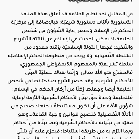
في المقابل نجد نظام الخلافة قد أغلق هذه المنافذ
الدّستورية بآليّات دستورية شرعيّة: فبالإضافة إلى مركزيّة
الحكم في الإسلام وحصر رعاية الشّؤون في شخص
الخليفة، لا يمكن الحديث في الإسلام عن ثنائيّة التّشريع
والتّنفيذ: فجهاز الدّولة الإسلاميّة برُمّته معدود من
السّلطة التّنفيذية، ولا يوجد في منظومة الحكم الإسلاميّة
سلطة تشريعيّة بالمفهوم الدّيمقراطي الجمهوري،
فالمشرّع هو الله تعالى، وإنّما هناك عمليّة التبنّي
للأحكام الشّرعية ،وقد حصر الشّرع صلاحيّاتها في شخص
الخليفة أيضا وجعلها رُكنًا من أركان الحكم في الإسلام:
فللخليفة وحدهُ حقّ تبنّي الأحكام الشّرعية اللاّزمة لرعاية
شؤون الأمّة على أن تكون مستنبطةً باجتهاد صحيح من
الأدلّة التّفصيلية فتصبح قوانين واجبة الطّاعة…وهو
مقيّد في تبنّياته بالأحكام الشّرعية وبما تبنّاه من أحكام
وبما التزم به من طريقة استنباط: فيحرُم عليه أن يتبنّي