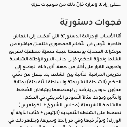
على إرادته وقراره فإنّ ذلك من موجبات عزلِهِ…
فجوات دستوريّة
أمّا الأسباب الإجرائية الدستوريّة التي أفضت إلى انتعاش
ظاهرة اللّوبي في النّظام الجمهوري فتنسلّ مباشرة من
مرتكزاته العقديّة بوصفها نتيجة حتميّة منطقيّة لتفريق
السّلط وتجزئة الحكم: فإلى جانب البيروقراطيّة السّياسية
وتعويم القرار على أكثر من جهة، أدّى ذلك الوضع إلى
تكريس المراقبة الذّاتية بين السّلط، بما جعل من دفّتي
الحكم (السّلطة التشريعيّة والسلطة التّنفيذيّة) بمثابة
عدوّين لدودين يترصّدان لبعضهما ويتبادلان الضّغط
والتّأثير، ودونك مثالاً النّموذج الأمريكي في الحكم:
فالسّلطة التشريعيّة (مجلس الشّيوخ + الكونغرس)
تضغط على السّلطة التّنفيذية (الرّئيس + كتّاب الدّولة أو
الوزراء) وتؤثّر فيها وفي قراراتها وسيرها، ويظهر ذلك في