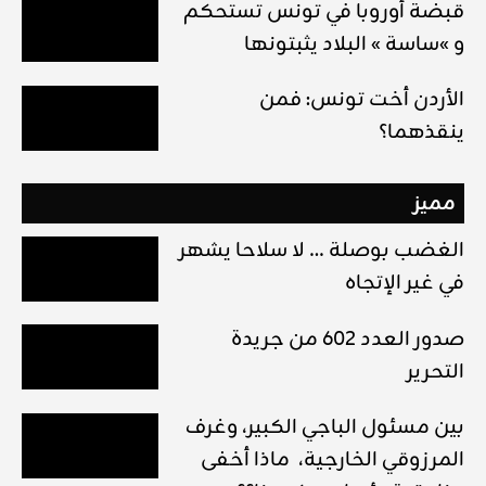
قبضة أوروبا في تونس تستحكم
و »ساسة » البلاد يثبتونها
الأردن أخت تونس: فمن
ينقذهما؟
مميز
الغضب بوصلة … لا سلاحا يشهر
في غير الإتجاه
صدور العدد 602 من جريدة
التحرير
بين مسئول الباجي الكبير، وغرف
المرزوقي الخارجية، ماذا أخفى