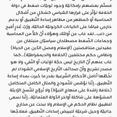
فسلّم بعضهم بإمكانيّة وجود لوبيّات ضغط في دولة
الخلافة تؤثّر على قرارها السّياسي كشكلٍ من أشكال
المحاسبة أو كمظهر من مظاهر إساءة التّطبيق أو بدعم
خارجي قياسًا على الكيانات الكرتونيّة الحاليّة، ورُبّ عُذرٍ أقبح
من ذنب…لقد غاب عن أولئك وهؤلاء أنّ كلاًّ من المحاسبة
وجماعات الضّغط مصطلحان سياسيّان منبثقان عن
عقيدتين متناقضتين (الإسلام وفصل الدّين عن الحياة)
ونظامي حكم مختلفين (الخلافة والديمقراطيّة)…كما
غاب عنهم أنّ التاريخ ليس حجّة للإثبات أو النّفي، ولا هو
مصدر تشريع وأنّ صحائف التّاريخ الإسلامي السّوداء لم
تخُطّها أنامل الأحكام الشّرعية بقدر ما حُبرت بمداد إساءة
التّطبيق…إنّنا نؤسّس للنّموذج والمثال الكامل المتكامل
(خلافة راشدة على منهاج النبوّة) ولا نُروّج للنّسخ الرّديئة
المشوّهة على شاكلة أواخر الدّولة العثمانيّة…إنّنا نسعى
لتطبيق نظام الحكم في الإسلام ولا نبحث عن مخارج
جانبيّة وحيل شرعيّة لتبييض إساءات التّطبيق، فعلاجُها