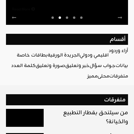
Read More
أقسام
آراء وردود
اقليمي ودولي
الجريدة الورقية
بطاقات خاصة
بيانات
جواب سؤال
خبر وتعليق
صورة وتعليق
كلمة العدد
متفرقات
محلي
مميز
متفرقات
من سيلتحق بقطار التطبيع
والخيانة؟