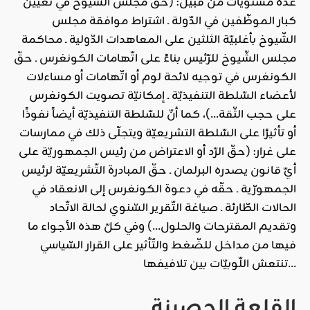
عدّة مستويات من قبيل: (حقّ مجلس الشّيوخ في تعيين
كبار الموظّفين في الدّولة ـ اشتراط موافقة مجلس
الشّيوخ بأغلبيّة الثلثين على المعاهدات الدّولية ـ محاكمة
مجلس الشّيوخ للرّئيس بناءً على اتّهامات الكونغرس ـ حقّ
الكونغرس في توجيه لائحة لوم أو اتّهامات أو مساءلات
لأعضاء السّلطة التنفيذيّة ـ إمكانيّة تصويت الكونغرس
على حجب الثّقة…)، كما أنّ للسّلطة التنفيذيّة أيضاً نفوذًا
أو تأثيرًا على السّلطة التشريعيّة ويتجلّى ذلك في ممارسات
على غرار: (حقّ الرّد أو الاعتراض من رئيس الجمهوريّة على
أيّ قانون يصدره البرلمان ـ حقّ المبادرة التّشريعيّة لرئيس
الجمهورّية ـ حقّه في دعوة الكونغرس إلى الانعقاد في
الحالات الطّارئة ـ صياغة التّقرير السّنوي لحالة الاتّحاد
وتقديم المقترحات والحلول…) وفي كلّ هذه الأجواء ما
فيها من مداخل للضّغط والتّأثير على القرار السّياسي
تنتعش اللّوبيّات بين تلافيفها…
القلعة الحصينة