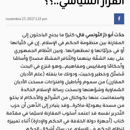
القرار السّياسي..؟؟
novembre 27, 2017 1:13 pm
حدّث أبو ذرّ التّونسي قال:
كثيرًا ما يجنح الباحثون إلى
المقارنة بين منظومة الحكم في الإسلام ـ إن في كلّياتها
أو في جزئيّاتها و تمظهراتها ـ وبين النّظام الجمهوري
على بعد الشقّة بينهما والتّنافر المشطّ مصدرًا وأساسًا
وأحكامًا ومقاييس ومفاهيم…وهو مَنزع في البحث
مُضلّلٌ وخطير وخبيث، ودونك ما ينفثه (علم الأديان
المقارن) من سموم وأباطيل وافتراءات مسخت الأديان
السّماوية وشوّهتها ونسخت رسالة الإسلام الخالدة
واستعاضت عنها بكوكتال من الشّرائع والأحكام لا يخلو
من مسحة يهوديّة ماكرة…وقد يتبادر إلى الذّهن أن حزب
التّحرير نفسه قد اعتمد أسلوب المقارنة لاسيّما في مقدّمة
كتاب (أجهزة دولة الخلافة في الحكم والإدارة) أثناء تمييزه
لنظام الحكم في الإسلام عن سائر أشكال الحكم