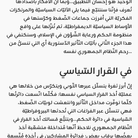
الوحيد هو إحسان التّطبيق…وبما أنّ الأفكار بأضدادها
تُعرف فإنّنا سنتتبّع فيما يلي الآليّات السياسيّة والمرتكزات
الفكريّة التي أفرزت جماعات الضّغط وكرّستها في
الأوساط السياسيّة الديمقراطيّة، ثم نُنزّلها على واقع
منظومة الحكم ورعاية الشّؤون في الإسلام، وسنكتفي في
هذا الجزء الثّاني بآليّات التّأثير الدّستورية أي التي تنسلُّ من
رحم النّظام الجمهوري نفسه…
في القرار السّياسي
إنّ أبرز ثغرة يتسلّل عبرها اللّوبي ويتكرّس من خلالها هي
عمليّة أخذ القرار السياسي نفسها: فكُلّما اتّسعت دائرتُها
كلّما توفّرت مداخل التّأثير وانتعشت لوبيّات الضّغط،
فهي تتسلّل عبر الفراغات التي تُحدثها البيروقراطيّة
السّياسية في دائرة الحكم…وبتتبُّع مَسالك أخذ القرار في
النّظام الجمهوري نلاحظ أنّها مُتداخلة متشعّبة آخذ
بعضُها برقاب بعض: فدائرة المشاركين في أخذه مُتّسعة