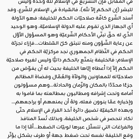
في المقابل فإنّ التشريع في الإسلام لله وحده وليس
للبشر (إن الحكم إلاّ لله)، فالسّيادة في الإسلام للشّرع، وقد
أسند الشّرع كافّة صلاحيّات الحكم للخليفة: فهو الدّولة
أي الجهاز الذي تقوم عليه الدولة الإسلاميّة، وهو الوحيد
الذّي له حقّ تبنّي الأحكام الشّرعيّة وهو المسؤول الأوّل
عن رعاية الشّؤون ومنه تنبثق كلّ السّلطات…فإزاء تجزئة
الحكم في النّظام الجمهوري نجد مركزيّة الحكم في
الإسلام: فالخليفة يتمتّع بالحكم ذاتيًّا وليس لغيره صلاحيّة
الحكم إلاّ إذا أعطاه إيّاها الخليفة بحيث له أن يفوّض من
صلاحيّاته للمعاونين والولاّة والعُمّال وقضاة المظالم
جزءًا محدّدًا بالمكان والزّمان والحادثة…وهم مسؤولون
أمامه وتحت إشرافه ومطالبون بمطالعته بما قاموا به
وإخباره عمّا ينوون فعله، ولهُ أن يمنعهم أو يراجعهم…
وبهذه الكيفيّة تضيق دائرة أخذ القرار في الإسلام حتّى
تكاد تنحصر في شخص الخليفة، وبذلك تُسدّ المنافذ
والفراغات التي تتسلّل عبرها لوبيّات الضغط…أمّا إذا ما
وقع الخليفة نفسه تحت ضغط جهة أو طرف بشكل يؤثّر