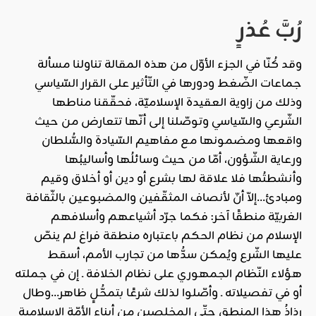
رُبَّ عُذرٍ
وقد كُنّا في الجزء الأوّل من هذه المقالة تناولنا مسألة
جماعات الضّغط ودورها في التّأثير على القرار السّياسي
وذلك من زاوية العقيدة الإسلاميّة، فحقّقنا مناطها
الشّرعي والسّياسي وتوصّلنا إلى أنّها تتعارض من حيث
واقعها ومضمونها مع مفاهيم السّيادة والسُّلطان
ورعاية الشّؤون، أمّا من حيث وسائلُها وأساليبُها
وأنشطتُها فلا علاقة لها بشرع أو دين أو أخلاق وقيم
ومبادئ…إلاّ أنّ لأنصاف المثقّفين والمضبوعين بالثّقافة
الغربيّة منطقًا آخر: فكما جرّد أشياعهم وأسلافهم
الإسلام من نظام الحكم باعتباره منطقة فراغ لم ينصّ
عليها الشّرع ويُمكن سدُّها من تجارب الأمم، أسقط
هؤلاء النّظام الجمهوري على نظام الخلافة ـ إن في جملته
أو في تفصيلاته ـ وأصّلوا لذلك شرعًا بتمحُّلٍ ظاهر…وطال
رذاذُ هذا المنطق حتّى المخلصين من أبناء الأمّة الإسلامية