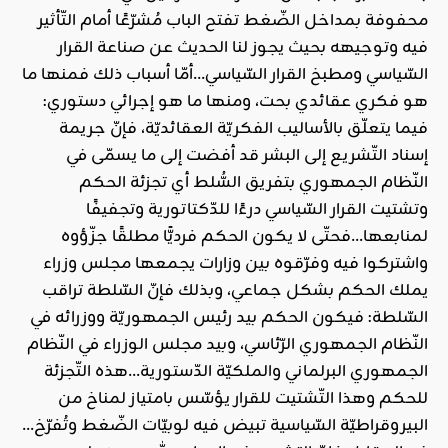
محفوفة بمداخل الضّغط تفتح الباب مُشرّعًا أمام التّأثير
فيه وتوجيهه بحيث يجوز لنا الحديث عن صناعة القرار
السّياسي ومطبخ القرار السّياسي…أمّا أسباب ذلك فمنها ما
هو فكري عقائدي بحت، ومنها ما هو إجرائي دستوري:
فيما يتعلّق بالأساليب الفكريّة العقائديّة، فإنّ جريمة
إسناد التّشريع إلى البشر قد أفضت إلى ما يسمّى في
النّظام الجمهوري بتفريق السُّلط أي تجزئة الحكم
وتشتيت القرار السّياسي درءًا للدّكتاتورية وتجفيفًا
لمنابعها…فحتّى لا يكون الحكم فرديًّا مطلقًا جزّؤوه
واشتركوا فيه وفرّقوه بين وزارات يجمعها مجلس وزراء
يملك الحكم بشكل جماعي، وبذلك فإنّ السّلطة تراقب
السّلطة: فيكون الحكم بيد رئيس الجمهوريّة ووزرائه في
النّظام الجمهوري الرّئاسي، وبيد مجلس الوزراء في النّظام
الجمهوري البرلماني والملكيّة الدّستورية…هذه التّجزئة
للحكم وهذا التّشتيت للقرار يؤسّس بامتياز لمناخ من
البيروقراطيّة السّياسية تبيض فيه لوبيّات الضّغط وتُفرّخ…