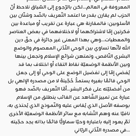
المعروفة في العالم…لكن بالرّجوع إلى السّياق نلاحظ أنّ
الحزب لم يقارن بقدر ما اعتمد التّعريف بالضّد وشتّان بين
الأسلوبين: فالمقارنة هي عبارة عن تقريب أو مباعدة بين
فكرتين إمّا لاشتراكهما أو لاختلافهما في بعض العناصر
والمعطيات…وهي بهذا المعنى غير جائزة في حقّ دين
الله لأنّها تساوي بين الوحي اللّدُني المعصوم والوضع
البشري النّاقص، وتمتهن شرائع الإسلام وتجعل بينها
وبين الأنظمة الوضعيّة نقاط التقاء أو اختلاف بما قد
يُفضي إمّا إلى تفضيل الوضع على الوحي أو إلى جعل
الوحي قائمًا بغيره يستمدُّ حُجّيتهُ لا من مصدره الإلهي بل
من أفضليّته على فكر البشر…أمّا التّعريف بالضّد فهو
عبارة عن تمييز الشّاهد عن الغائب ينطلق من الإسلام
بوصفه الأصل الذي يُقاس عليه والنّموذج الذي يُحتذى به،
نافيًا عنه وهم التّشابه مع سائر الأنظمة الوضعيّة الأخرى
ثمّ يعود إليه باعتباره وحيًا سماويًّا قائمًا بذاته يجد حجّيته
في مصدره اللّدُني الربّاني…