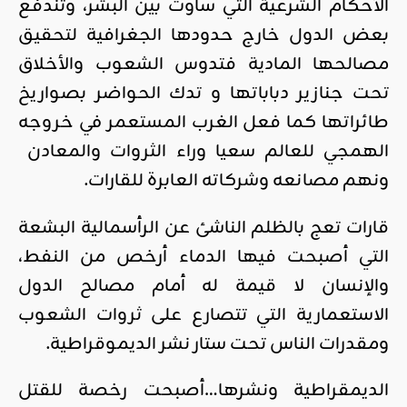
الأحكام الشرعية التي ساوت بين البشر، وتندفع
بعض الدول خارج حدودها الجغرافية لتحقيق
مصالحها المادية فتدوس الشعوب والأخلاق
تحت جنازير دباباتها و تدك الحواضر بصواريخ
طائراتها كما فعل الغرب المستعمر في خروجه
الهمجي للعالم سعيا وراء الثروات والمعادن
ونهم مصانعه وشركاته العابرة للقارات.
قارات تعج بالظلم الناشئ عن الرأسمالية البشعة
التي أصبحت فيها الدماء أرخص من النفط،
والإنسان لا قيمة له أمام مصالح الدول
الاستعمارية التي تتصارع على ثروات الشعوب
ومقدرات الناس تحت ستار نشر الديموقراطية.
الديمقراطية ونشرها…أصبحت رخصة للقتل