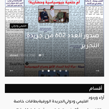
اقليمي ودولي
صدور العدد 602 من جريدة
التحرير
ahmed
- août 2, 2026
0
Read More
أقسام
آراء وردود
اقليمي ودولي
الجريدة الورقية
بطاقات خاصة