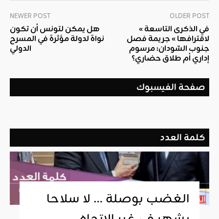
NEWER POST
OLDER POST
« في الذكرى التاسعة
هل يمكن لتونس أن تكون
لاقترافها » جريمة فصل
نواة لدولة مؤثرة في المسرح
جنوب السّودان: مرسوم
الدولي
إداري أم طلاق حضاري؟
صفحة الفيسبوك
كلمة العدد
الغضب بوصلة … لا سلاحا