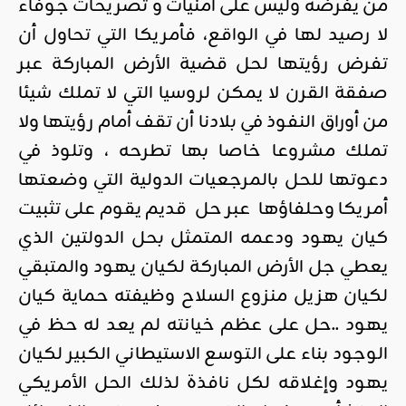
من يفرضه وليس على أمنيات و تصريحات جوفاء
لا رصيد لها في الواقع، فأمريكا التي تحاول أن
تفرض رؤيتها لحل قضية الأرض المباركة عبر
صفقة القرن لا يمكن لروسيا التي لا تملك شيئا
من أوراق النفوذ في بلادنا أن تقف أمام رؤيتها ولا
تملك مشروعا خاصا بها تطرحه ، وتلوذ في
دعوتها للحل بالمرجعيات الدولية التي وضعتها
أمريكا وحلفاؤها عبر حل قديم يقوم على تثبيت
كيان يهود ودعمه المتمثل بحل الدولتين الذي
يعطي جل الأرض المباركة لكيان يهود والمتبقي
لكيان هزيل منزوع السلاح وظيفته حماية كيان
يهود ..حل على عظم خيانته لم يعد له حظ في
الوجود بناء على التوسع الاستيطاني الكبير لكيان
يهود وإغلاقه لكل نافذة لذلك الحل الأمريكي