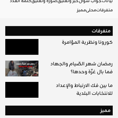
بيانات
جواب سؤال
خبر وتعليق
صورة وتعليق
كلمة العدد
متفرقات
محلي
مميز
متفرقات
كورونا ونظرية المؤامرة
رمضان شهر الصّيام والجهاد
فما بال غزّة وحدها؟
ما بين فك الارتباط والإعداد
للانتخابات البلدية
مميز