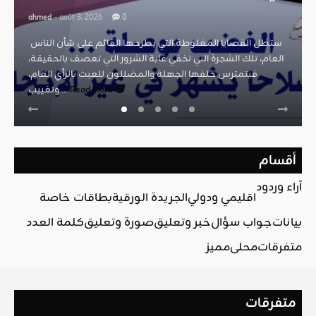
صدور العدد 602 من جريدة
التحرير
ahmed
- août 2, 2026
0
Read More
أقسام
آراء وردود
اقليمي ودولي
الجريدة الورقية
بطاقات خاصة
بيانات
جواب سؤال
خبر وتعليق
صورة وتعليق
كلمة العدد
متفرقات
محلي
مميز
متفرقات