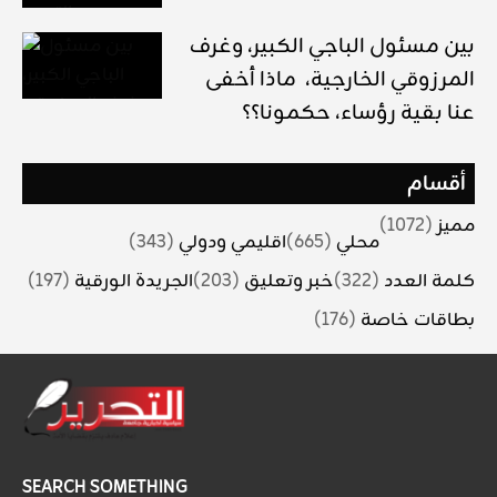
بين مسئول الباجي الكبير، وغرف
المرزوقي الخارجية، ماذا أخفى
عنا بقية رؤساء، حكمونا؟؟
أقسام
مميز
(1072)
محلي
(665)
اقليمي ودولي
(343)
كلمة العدد
(322)
خبر وتعليق
(203)
الجريدة الورقية
(197)
بطاقات خاصة
(176)
SEARCH SOMETHING