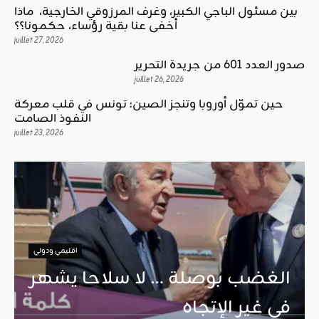
بين مسئول الباجي الكبير، وغرف المرزوقي الخارجية، ماذا
أخفى عنا بقية رؤساء، حكمونا؟؟
juillet 27, 2026
صدور العدد 601 من جريدة التحرير
juillet 26, 2026
حين تموّل أوروبا وتنجز الصين: تونس في قلب معركة
النفوذ الصامت
juillet 23, 2026
ا
اقليمي ودولي
ف