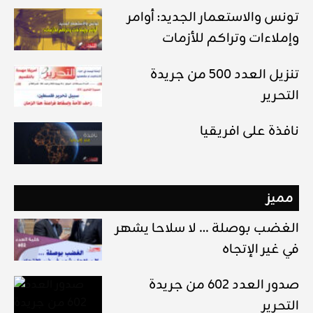
تونس والاستعمار الجديد: أوامر
وإملاءات وتراكم للأزمات
تنزيل العدد 500 من جريدة
التحرير
نافذة على افريقيا
مميز
الغضب بوصلة … لا سلاحا يشهر
في غير الإتجاه
صدور العدد 602 من جريدة
التحرير