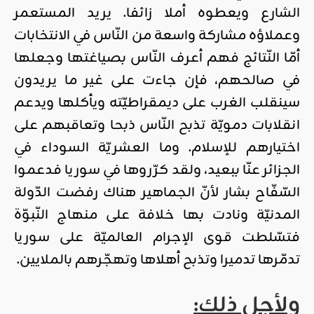
الشارع ويعطوه أملا زائفا. يريد المستعمر
وعملاؤه مشاركة واسعة من النّاس في الانتخابات
أمّا النّتائج فهم أعرف النّاس بصياغتها وجعلها
في صالحهم، فإن جاءت على غير ما يريدون
سينقلب الغرب على ديمقراطيّته ويأكلها ويدعم
انقلابات دمويّة تذبح النّاس ذبحا وتعاقبهم على
اختيارهم للإسلام. وما العشريّة السوداء في
الجزائر عنّا ببعيد، ولقد كرّروها في سوريا فدعموا
السّفّاح بشار لأنّ الجماهير هناك رفضت الدّولة
المدنيّة ونادت بها خلافة على منهاج النّبوّة
فتسّلطت قوى الإجرام العالميّة على سوريا
تدمّرها تدميرا وتذبح أهلاها وتهجّرهم بالملايين.
ولأجل ذلك: