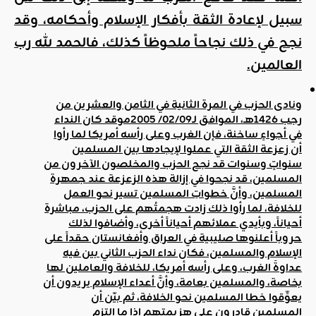
سبيل لإعادة الثقة بأفكار الإسلام وأحكامه، وقد
نجح في ذلك نجاحاً ملحوظاً كذلك، فالحمد لله رب
العالمين
.
ونادى الحزب في المرة الثانية في الثامن والعشرين من
رجب 1426هـ، الموافق لـ02/09/ 2005م
وقد كان النداء
في أجواءٍ ساخنة، فإن الغرب وعلى رأسه أمريكا لما رأوا
أن زعزعة الثقة التي عملوا لإيجادها بين المسلمين
سنواتٍ وسنوات قد نجح الحزب والمخلصون الآخرون من
المسلمين، قد نجحوا في إزالة هذه الزعزعة عند جمهرة
المسلمين، وأنَّ خطواتِ المسلمين تسير نحو العمل
للخلافة، لما رأوا ذلك زادت هجمتُهم على الحزب، مباشرة
أحياناً، وبأيدي عملائهم أحياناً أخرى، وأضافوا لذلك
حروباً أعلنوها صليبية في العراق وأفغانستان حقداً على
الإسلام والمسلمين، فكان نداء الحزب الثاني بين فيه
عداوةَ الغرب، وعلى رأسه أمريكا، للخلافة والعاملين لها
بخاصة، والمسلمين بعامة، وأنَّ أعداء الإسلام يريدون أن
يعوِّقوا خطا المسلمين نحو الخلافة، ثم بيّن أن
المسلمين قادرون على هزيمتهم إذا ما التزم