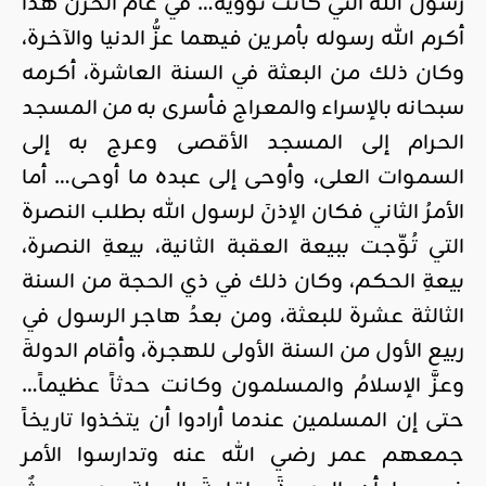
رسول الله التي كانت تؤويه… في عام الحزن هذا
أكرم الله رسوله بأمرين فيهما عزُّ الدنيا والآخرة،
وكان ذلك من البعثة في السنة العاشرة، أكرمه
سبحانه بالإسراء والمعراج فأسرى به من المسجد
الحرام إلى المسجد الأقصى وعرج به إلى
السموات العلى، وأوحى إلى عبده ما أوحى… أما
الأمرُ الثاني فكان الإذنَ لرسول الله بطلب النصرة
التي تُوِّجت ببيعة العقبة الثانية، بيعةِ النصرة،
بيعةِ الحكم، وكان ذلك في ذي الحجة من السنة
الثالثة عشرة للبعثة، ومن بعدُ هاجر الرسول في
ربيع الأول من السنة الأولى للهجرة، وأقام الدولةَ
وعزَّ الإسلامُ والمسلمون وكانت حدثاً عظيماً…
حتى إن المسلمين عندما أرادوا أن يتخذوا تاريخاً
جمعهم عمر رضي الله عنه وتدارسوا الأمر