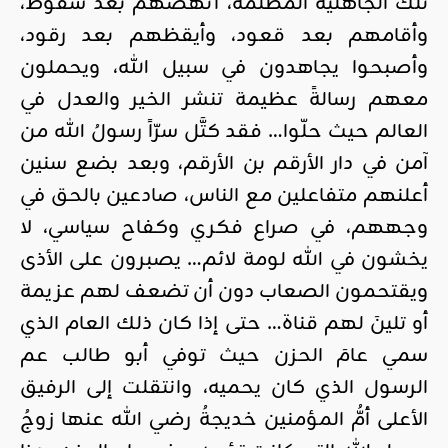
تلك الجاهلية المظلمة، أنهضهم بعد سقوط،
وأقامهم بعد قعود، وأيقظهم بعد رقود،
وأصبحوا يجاهدون في سبيل الله، ويحملون
معهم رسالةً عظيمة تنشر الخير والعدل في
العالم حيث حلّوا… فقد كتَّل سرّاً رسولُ الله من
آمن في دار الأرقم بن الأرقم، وبعد بضع سنين
أعلنهم متفاعلين مع الناس، صادعين بالحق في
وجههم، في صراع فكري وكفاح سياسي، لا
يخشون في الله لومة لائم… يصبرون على الأذى
ويقتحمون الصعاب دون أن تضعف لهم عزيمة
أو تلينَ لهم قناة… حتى إذا كان ذلك العام الذي
سمي عامَ الحزن حيث توفي أبو طالب عم
الرسول الذي كان يحميه، وانتقلت إلى الرفيق
الأعلى أمُّ المؤمنين خديجةُ رضي الله عنها زوجُ