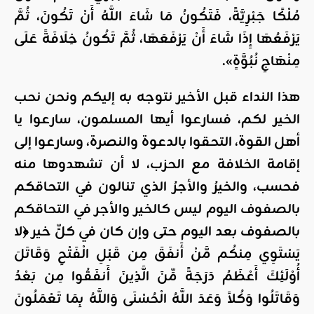
مُلْكًا جَبْرِيَّةً، فَتَكُونُ مَا شَاءَ اللَّهُ أَنْ تَكُونَ، ثُمَّ
يَرْفَعُهَا إِذَا شَاءَ أَنْ يَرْفَعَهَا، ثُمَّ تَكُونُ خِلَافَةً عَلَى
مِنْهَاجِ نُبُوَّةٍ
».
هذا النداء قبل الأخير نتوجه به إليكم ونحن نحب
الخير لكم، فسارعوا أيها المسلمون، سارعوا يا
أهل القوة، التحقوا بالدعوة والنصرة، وسارعوا إلى
إقامة الخلافة مع الحزب، لا أن تشهدوها منه
فحسب، والخيرُ والأجرُ الذي تنالون في التحاقكم
بالصفوف اليوم ليس كالخير والأجر في التحاقكم
بالصفوف بعد اليوم حتى وإن كان في كلٍّ خير ﴿لا
يَسْتَوِي مِنكُم مَّنْ أَنفَقَ مِن قَبْلِ الْفَتْحِ وَقَاتَلَ
أُوْلَئِكَ أَعْظَمُ دَرَجَةً مِّنَ الَّذِينَ أَنفَقُوا مِن بَعْدُ
وَقَاتَلُوا وَكُلاً وَعَدَ اللَّهُ الْحُسْنَى وَاللَّهُ بِمَا تَعْمَلُونَ