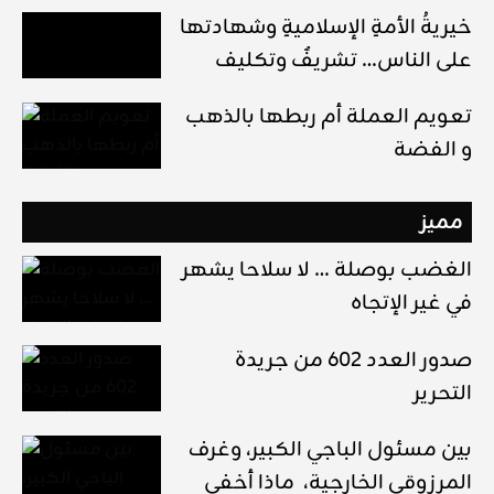
خيريةُ الأمةِ الإسلاميةِ وشهادتها
على الناس… تشريفٌ وتكليف
تعويم العملة أم ربطها بالذهب
و الفضة
مميز
الغضب بوصلة … لا سلاحا يشهر
في غير الإتجاه
صدور العدد 602 من جريدة
التحرير
بين مسئول الباجي الكبير، وغرف
المرزوقي الخارجية، ماذا أخفى