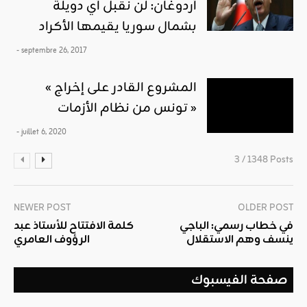
أردوغان: لن نقبل أي دويلة
بشمال سوريا يقيمها الأكراد
- septembre 26, 2017
« المشروع القادر على إخراج
تونس من نظام الأزمات »
- juillet 6, 2020
3 / 1348 Posts
NEWER POST
OLDER POST
في خطاب رسمي: الباجي
كلمة الافتتاح للأستاذ عبد
ينسف وهم الاستقلال
الرؤوف العامري
صفحة الفيسبوك