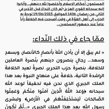
المسلمون أحكام الإسلام وأخلصوا لله دينهم… وأنابوا
إليه سبحانه القوي العزيز
.
•
ثم كان النداءُ قبل الأخير في
الثاني من رمضان 1436 الموافق 19/06/2015 توجهُ به
الحزب إلى أهل القوّة في وقتٍ أصبحت فيه الخلافةُ رأياً
عاماً عند جمهور المسلمين
…
ممّا جاء في ذلك النّداء:
« لم يبقَ إلا أن يأذن اللهُ بأنصارٍ كالأنصار، وبسعدٍ
وسعد… رجالٍ ينصرون دينهم بنُصرة العاملين
للخلافة، بنصرة حزب التحرير، نصرةً تعيد الخلافةَ
الراشدة الثانية، خلافةً على منهاج النبوة بعد هذا
الملك الجبري الذي نحن فيه تحقيقاً لوعد الله
سبحانه ﴿وَعَدَ اللَّهُ الَّذِينَ آمَنُوا مِنْكُمْ وَعَمِلُوا
الصَّالِحَاتِ لَيَسْتَخْلِفَنَّهُمْ فِي الْأَرْضِ﴾ ولبشرى
رسول الله بعد هذا الملك الجبري «…ثُمَّ تَكُونُ