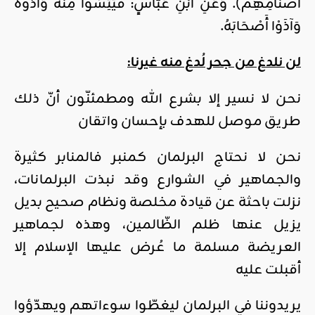
أَصْنَامِهِمْ). وَعَنِ ابْنِ عَبَّاسٍ: فَيَئِسُوا مِنْهُ وَآذَوْهُ
وَآذَوْا أَصْحَابَهُ.
لن نلدغ من جحر لُدغ منه غيرنا:
نحن لا نسير إلا بشرع الله ومطمئنّون أنّ ذلك
طريق موصل للهدف بإحسان واتقان
نحن لا نحتاج البرلمان كمنبر فالمنابر كثيرة
والجماهير في الشوارع وقد نبذت البرلمانات،
نزلت باحثة عن قيادة مخلصة ونظام صحيح بديل
يزيل عنها ظلم الظّالمين، وهذه لجماهير
العريضة مسلمة ما عُرض عليها الإسلام إلا
أقبلت عليه
يريدوننا في البرلمان ليغطّوا سوءاتهم ويهدّؤوا