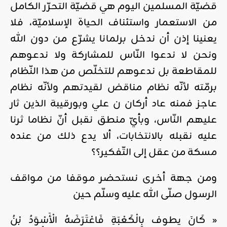
قضيّة المسلمين اليوم هي قضيّة التحرّر الكامل
من الاستعمار واستئناف الحياة الإسلاميّة، فلا
يعنينا إذن أن ندخل برلمانا يشرّع من دون الله
ونحن لا ندعوا النّاس للمشاركة ولا ندعوهم
للمقاطعة بل ندعوهم للتخلّص من هذا النّظام
برمّته لأنّه نظام مناقض لقيدتهم ولأنّه نظام
عاجز فمنه عاد أركان ن علي وبورقيبة الذين ثار
عليهم النّاس، وبأيّ منطق نقبل أنّ نظاما ثرنا
عليه نقبله بالانتخابات، ألا يدع ذلك من عنده
مسكة من عقل إلى التّفكير؟؟
ومن جهة أخرى نستحضر موقفا من مواقف
الرسول صلّى الله عليه وسلّم حين
« كَانَ يطوف بِالْكَعْبَةِ فَاعْتَرَضَهُ الْأَسْوَدُ بْنُ