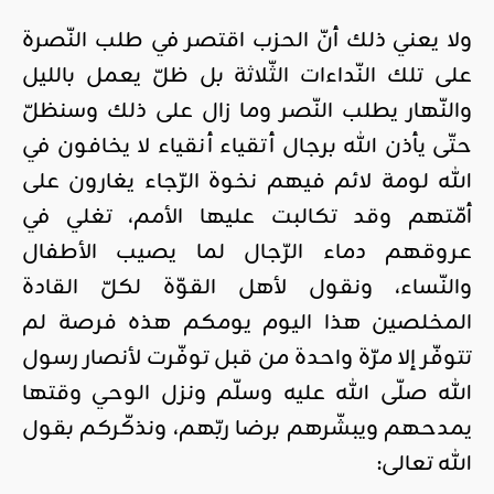
ولا يعني ذلك أنّ الحزب اقتصر في طلب النّصرة
على تلك النّداءات الثّلاثة بل ظلّ يعمل بالليل
والنّهار يطلب النّصر وما زال على ذلك وسنظلّ
حتّى يأذن الله برجال أتقياء أنقياء لا يخافون في
الله لومة لائم فيهم نخوة الرّجاء يغارون على
أمّتهم وقد تكالبت عليها الأمم، تغلي في
عروقهم دماء الرّجال لما يصيب الأطفال
والنّساء، ونقول لأهل القوّة لكلّ القادة
المخلصين هذا اليوم يومكم هذه فرصة لم
تتوفّر إلا مرّة واحدة من قبل توفّرت لأنصار رسول
الله صلّى الله عليه وسلّم ونزل الوحي وقتها
يمدحهم ويبشّرهم برضا ربّهم، ونذكّركم بقول
الله تعالى: