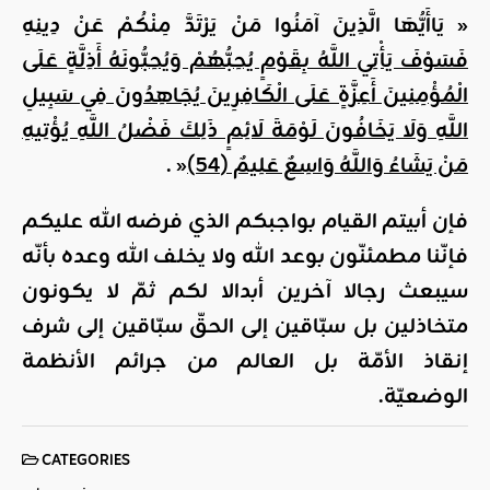
«
يَاأَيُّهَا الَّذِينَ آمَنُوا مَنْ يَرْتَدَّ مِنْكُمْ عَنْ دِينِهِ
فَسَوْفَ يَأْتِي اللَّهُ بِقَوْمٍ يُحِبُّهُمْ وَيُحِبُّونَهُ أَذِلَّةٍ عَلَى
الْمُؤْمِنِينَ أَعِزَّةٍ عَلَى الْكَافِرِينَ يُجَاهِدُونَ فِي سَبِيلِ
اللَّهِ وَلَا يَخَافُونَ لَوْمَةَ لَائِمٍ ذَلِكَ فَضْلُ اللَّهِ يُؤْتِيهِ
مَنْ يَشَاءُ وَاللَّهُ وَاسِعٌ عَلِيمٌ (54)
« .
فإن أبيتم القيام بواجبكم الذي فرضه الله عليكم
فإنّنا مطمئنّون بوعد الله ولا يخلف الله وعده بأنّه
سيبعث رجالا آخرين أبدالا لكم ثمّ لا يكونون
متخاذلين بل سبّاقين إلى الحقّ سبّاقين إلى شرف
إنقاذ الأمّة بل العالم من جرائم الأنظمة
الوضعيّة.
CATEGORIES