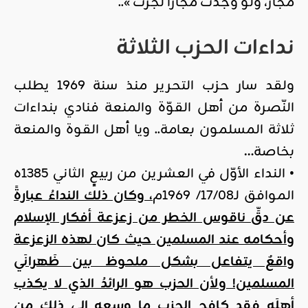
مجاز، ولو وجدت مجازا لجزت »..
نداءات الحزب الثلاثة
ولقد سار حزب التحرير منذ سنة 1969 يطلب
النّصرة من أهل القوّة والمنعة فنادي بنداءات
ثلاثة المسلمون بعامة.. ويا أهل القوة والمنعة
بخاصة
…
• النداء الأوّل في العشرين من ربيعٍ الثاني 1385ه
الموافق لـ17/08/ 1969م
، وكان ذلك النداءُ عبارةً
عن دقِّ ناقوس الخطر من زعزعة أفكار الإسلام
وأحكامه عند المسلمين حيث كان لهذه الزعزعة
واقعٌ يتفاعل بشكل ملحوظ بين ظَهرانَي
المسلمين! ولأن الحزب هو الرائدُ الذي لا يكذب
أهلَه فقد كافح الحزب ما وسعه إلى ذلك من