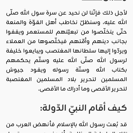
لأجل ذلك فإنّنا لن نحيد عن سرة سول الله صلّى
الله عليه، وسنظلّ نخاطب أهل القوّة والمنعة
حتّى يتخلّصوا من تبعيّتهم للمستعمر ويقفوا
بجانب دينهم وأمّتهم فيخلّصوها من العملاء
ويردّوا إليها سلطانها المغتصب ويبايعوا خليفة
لرسول الله صلّى الله عليه وسلّم يحكمهم
بكتاب الله وسنّة رسوله ويقود جيوش
المسلمين لتحرير بلاد المسلمين المغتصبة
لتحرير الأقصى وما أدراك ما الأقصى.
كيف أقام النبيّ الدّولة:
قد بُعث رسول الله بالإسلام فأنهض العرب من