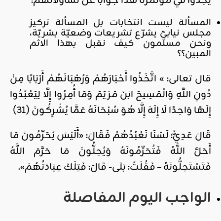
يجدوا في مؤتمرنا هذا جوابا عن تساؤلاتهم:
المسألة ليست انتخابات بل المسألة تركيز
مجلس نيابيّ يشرّع تشريعات وضعيّة بشريّة،
ونحن مسلمون كيف نقبل بهذا الاثم
المبين؟؟
قال تعالى: » اتَّخَذُوا أَحْبَارَهُمْ وَرُهْبَانَهُمْ أَرْبَابًا مِنْ
دُونِ اللَّهِ وَالْمَسِيحَ ابْنَ مَرْيَمَ وَمَا أُمِرُوا إِلَّا لِيَعْبُدُوا
إِلَهًا وَاحِدًا لَا إِلَهَ إِلَّا هُوَ سُبْحَانَهُ عَمَّا يُشْرِكُونَ (31)
قَالَ عَدِيُّ: لَسْنَا نَعْبُدُهُمْ فَقَالَ: «أَلَيْسَ يُحَرِّمُونَ مَا
أَحَلَّ اللَّهُ فَتُحَرِّمُونَهُ وَيُحِلُّونَ مَا حَرَّمَ اللَّهُ
فَتَسْتَحِلُّونَهُ – فَقُلْتُ: بَلَى- قَالَ: فَتِلْكَ عِبَادَتُهُمْ».
الواجب اليوم المفاصلة