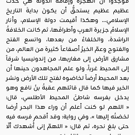
فوجدوا أن الهجرةَ وإقامةَ الدولة هي حدثٌ
عظيم عظيم يستحقُّ أن يكونَ بدايةَ التاريخ
الإسلامي… وهكذا أقيمت دولة الإسلام، وأنار
الإسلامُ جزيرة العربِ وأطرافَها، ثم كانت الخلافةُ
الراشدة، والخلفاءُ من بعدها، واتسع الفتح
والفتوح وعمّ الخيرُ أصقاعاً كثيرة من العالم، من
مشارق الأرض إلى مغاربها، من إندونيسيا شرقاً
إلى المحيط غرباً، ولو علم المجاهدون حينها أن
بعد المحيط أرضاً لخاضوه لفتح تلك الأرض ونشر
الخير فيها كما قال قائلهم عقبةُ بنُ نافع وهو
يدخل بفرسه شاطئَ المحيط الأطلسي، قال:
« اللهم لو كنت أعلم أن وراء هذا البحر أرضا
لخضتُه إليها ». وفي رواية: وقد أقحم فرسه فيه
حتى بلغ نحره، ثم قال: « اللهمّ إنى أُشهدك ألّا