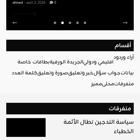
ahmed
- août 2, 2026
0
Read More
أقسام
آراء وردود
اقليمي ودولي
الجريدة الورقية
بطاقات خاصة
بيانات
جواب سؤال
خبر وتعليق
صورة وتعليق
كلمة العدد
متفرقات
محلي
مميز
متفرقات
سياسة التدجين تطال الأئمة
الخطباء