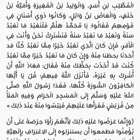
الْمُطَّلِبِ بْنِ أَسَدٍ، وَالْوَلِيدُ بْنُ الْمُغِيرَةِ وَأُمَيَّةُ بْنُ
خَلَفٍ، وَالْعَاصُ بْنُ وَائِلٍ. وَكَانُوا ذَوِي أَسْنَانٍ فِي
قَوْمِهِمْ فَقَالُوا: يَا مُحَمَّدُ هَلُمَّ فَلْنَعْبُدْ مَا تَعْبُدُ
سَنَةً وَتَعَبُدْ مَا نَعْبُدُ سَنَةً فَنَشْتَرِكُ نَحْنُ وَأَنْتَ فِي
الْأَمْرِ، فَإِنْ كَانَ الَّذِي تَعْبُدُ خَيْرًا مِمَّا نَعْبُدُ كُنَّا قد
أَخذنَا بحظنا مِنْهُ وَإِنْ كَانَ مَا نَعْبُدُ خَيْرًا مِمَّا تَعْبُدُ
كُنْتَ قَدْ أَخَذْتَ بِحَظِّكَ مِنْهُ فَقَالَ: مَعَاذَ اللَّهِ أَنْ
أُشْرِكَ بِهِ غَيْرَهُ، فَأَنْزَلَ اللَّهُ فِيهِمْ: قُلْ يَا أَيُّهَا
الْكافِرُونَ السُّورَةَ كُلَّهَا، فَغَدَا رَسُولُ اللَّهِ صَلَّى
اللهُ عَلَيْهِ وَسَلَّمَ إِلَى الْمَسْجِدِ الْحَرَامِ وَفِيهِ الْمَلَأُ
مِنْ قُرَيْشٍ فَقَرَأَهَا عَلَيْهِمْ فَيَئِسُوا مِنْهُ عِنْدَ ذَلِكَ »
(وَإِنَّمَا عَرَضُوا عَلَيْهِ ذَلِكَ لِأَنَّهُمْ رَأَوْا حِرْصَهُ عَلَى أَنْ
يُؤْمِنُوا فطمعوا أَن يستنزلوه إِلَى الِاعْتِرَافِ بِإِلَهِيَّةِ