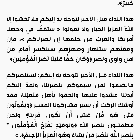
خَبِيرٌ ﴾
.
هذا النداء قبل الأخير نتوجه به إليكم فلا تخشَوا إلا
اللهَ العزيزَ الجبار ولا تقولوا « ستقفُ في وجهنا
أمريكا والغربُ من خلفها إن نصرناكم »، فإن
وِقفتَهم ستنهار وظهرَهم سينكسر أمام من
آمن وآوى ونصر ﴿وَكَانَ حَقًّا عَلَيْنَا نَصْرُ الْمُؤْمِنِينَ﴾
هذا النداء قبل الأخير نتوجه به إليكم: نستنصركم
فانضموا لمن سبقوكم بنصرتنا، ونمدُّ إليكم
أيديَنا فشدوا عليها والحقوا بأهل مَنَعتِنا، فقد
أوشك الركبُ أن يسير فشاركونا المسير ﴿وَيَقُولُونَ
مَتَى هُوَ قُلْ عَسَى أَنْ يَكُونَ قَرِيبًا﴾ ونحن
مطمئنون بنصر الله ﴿وَيَوْمَئِذٍ يَفْرَحُ الْمُؤْمِنُونَ *
بِنَصْرِ اللَّهِ يَنْصُرُ مَنْ يَشَاءُ وَهُوَ الْعَزِيزُ الرَّحِيمُ﴾
.
»