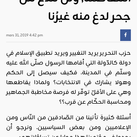
جحر لدغ منه غيرُنا
mars 31, 2019 4:42 pm
حزب التحرير يريد التغيير ويريد تطبيق الإسلام في
دولة كالدّولة التي أقامها الرسول صلّى الله عليه
وسلّم في المدينة. فكيف سيصل إلى الحكم
وهولا يشارك في الانتخابات؟ ولماذا يقاطعها
وهي على الأقلّ توفّر له فرصة مخاطبة الجماهير
ومحاسبة الحكّام عن قرب؟؟
أسئلة كثيرة تأتينا من الصّادقين من النّاس ومن
الإعلاميين ومن بعض السياسيين. ونرجو أن