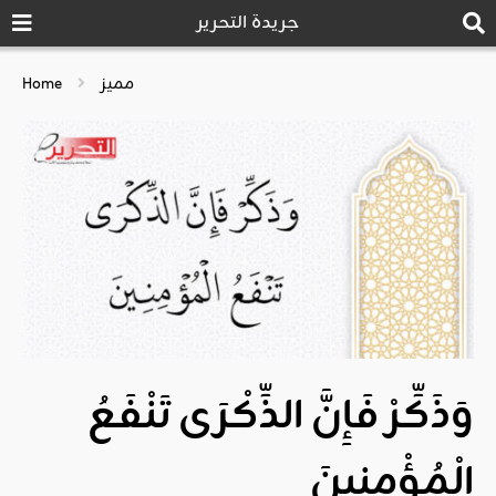
جريدة التحرير
مميز
Home
وَذَكِّرْ فَإِنَّ الذِّكْرَى تَنْفَعُ
الْمُؤْمِنِينَ