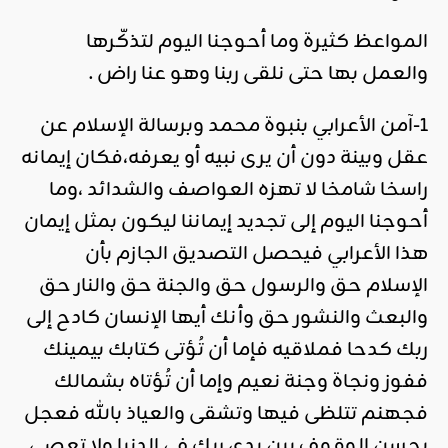
المواعظ كثيرة وما أحوجنا اليوم لتذكّرها
والعمل بها حتى نلقى ربنا وهو عنا راض .
1-آمن الأعرابي بنبوة محمد وبرسالة الإسلام عن
عقل وبينة دون أن يرى نبيه أو يعرفه،فكان إيمانه
راسخا شامخا لا تهزه العواصف والشدائد ،وما
أحوجنا اليوم إلى تجديد إيماننا ليكون بمثل إيمان
هذا الأعرابي فيحصل التصديق الجازم بأن
الإسلام حق والرسول حق والجنة حق والنار حق
والبعث والنشور حق وأنك أيها الإنسان كادح إلى
ربك كدحا فملاقيه فإما أن تُؤتى كتابك بيمينك
ففوز ونجاة وجنة نعيم وإما أن تُؤتاه بشمالك
فجهنم تتلظى فيها وتشقى والعياذ بالله فعجل
بحسن الوقوف بين يدي ربك في الدنيا ولا تعصي