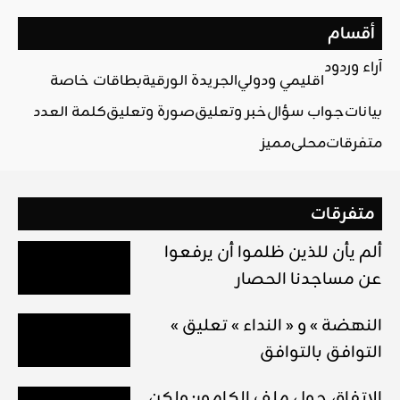
أقسام
آراء وردود
اقليمي ودولي
الجريدة الورقية
بطاقات خاصة
بيانات
جواب سؤال
خبر وتعليق
صورة وتعليق
كلمة العدد
متفرقات
محلي
مميز
متفرقات
ألم يأن للذين ظلموا أن يرفعوا
عن مساجدنا الحصار
« النهضة » و « النداء » تعليق
التوافق بالتوافق
الاتفاق حول ملف الكامور: ولكن