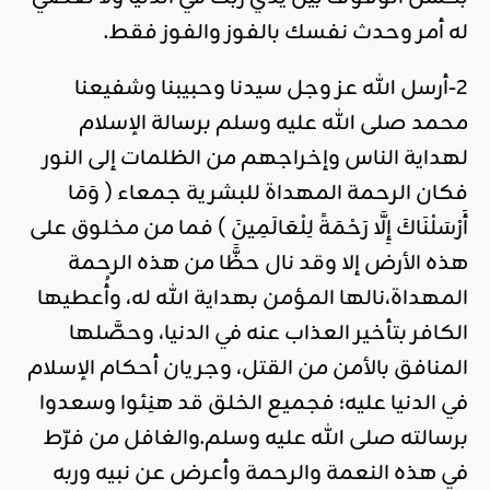
له أمر وحدث نفسك بالفوز والفوز فقط.
2-أرسل الله عز وجل سيدنا وحبيبنا وشفيعنا
محمد صلى الله عليه وسلم برسالة الإسلام
لهداية الناس وإخراجهم من الظلمات إلى النور
فكان الرحمة المهداة للبشرية جمعاء ( وَمَا
أَرْسَلْنَاكَ إِلَّا رَحْمَةً لِلْعَالَمِينَ ) فما من مخلوق على
هذه الأرض إلا وقد نال حظًّا من هذه الرحمة
المهداة،نالها المؤمن بهداية الله له، وأُعطيها
الكافر بتأخير العذاب عنه في الدنيا، وحصَّلها
المنافق بالأمن من القتل، وجريان أحكام الإسلام
في الدنيا عليه؛ فجميع الخلق قد هنِئوا وسعدوا
برسالته صلى الله عليه وسلم.والغافل من فرّط
في هذه النعمة والرحمة وأعرض عن نبيه وربه