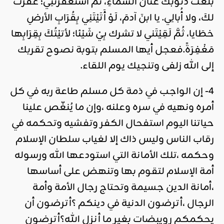
بَلَغَتْ ذُنُوبُكَ عَنانَ السَّماءِ، ثُمَّ اسْتَغْفَرْتَنِي؛ غَفَرْتُ
لكَ، ولا أُبالِي. يا ابنَ آدمَ، لَوْ أَتَيْتَنِي بِقُرَابِ الأرضِ
خطَايا، ثُمَّ لَقِيْتَني لا تشرك بِيْ شَيْئا؛ لأتيْتُكَ بِقِرَابِها
مَغْفِرَةً.فعجل أيها المسلم بتوبة نصوح تقربك
إلى الله زلفى وتنجيك يوم اللقاء.
4- إن الواجب في ذمة كل مسلم طاعة ربه في كل
أمره ونهيه في سره وعلنه ،وإن ما يُنغّص علينا
حياتنا اليوم استفحال الكفر وتفشيه وتحكمه في
رقاب الناس وليس ذاك إلا لغياب سلطان الإسلام
وحكمه ،تلك الأمانة التي استودعها الله ورسوله
أمة الإسلام لتقوم بها وتنهض على أساسها
،أمانة الدين جسيمة وتحتاج رجال الأمة وأمة
الرجال ،أترضون الدنية في دينكم ؟أترضون أن
يحكمكم رويبضات بغير ما أنزل الله؟أترضون