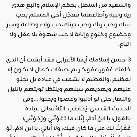
والسعيد من استظل بحكم الإسلام واتبع هدى
ربه ونبيه وأطاعهما فعجّل أخي المسلم بحب
نبيك وحب ربك وحب دينك،حب ولاء وطاعة وسير
وخضوع وخنوع وإنابة لا حب شهوة بلا عقل ولا
اتباع.
3-حسن إسلامك أيها الأعرابي فقد أيقنت أن الذي
خلقك غفور،عفو،كريم ،صفات كمال لا تكون إلا
لعظيم ،والعظيم لا يشمت في عباده بل يحنو
عليهم ويهديهم سبلهم وينتظر توبتهم بالليل
والنهار حتى لو أذنبوا وعصوا وبخلوا …وفي
الحديث القدسي: يُخاطب اللهُ تعالى عباده
بالقول: يا ابنَ آدمَ، إِنَّكَ ما دَعَوْتَنِي ورَجَوْتَنِي؛
غَفَرْتُ لكَ على ما كان فيكَ، ولا أُبالِي. يا ابنَ آدمَ، لَوْ