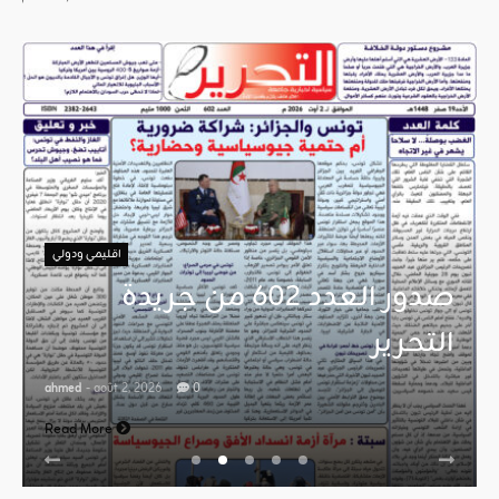
اقليمي ودولي
صدور العدد 602 من جريدة
التحرير
ahmed
- août 2, 2026
0
Read More