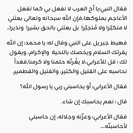
فقال النبي:يا أخ العرب لا تفعل بي كما تفعل
الأعاجم بملوكها،فإن الله سبحانه وتعالى بعثني
لا متكبّرا ولا مُتجبّرا بل بعثني بالحق بشيرا ونذيرا..
فهبط جبريل على النبي وقال له: يا محمد: إن الله
يقرئك السلام ويخصك بالتحية والإكرام، ويقول
لك : قل للأعرابي،لا يغُرنّه حلمنا ولا كرمنا,فغداً
نحاسبه على القليل والكثير، والفتيل والقطمير.
فقال الأعرابي: أو يحاسبني ربي يا رسول الله؟
قال : نعم يحاسبك إن شاء.
فقال الأعرابي: وعزّته وجلاله، إن حاسبني
لأحاسبنّه…