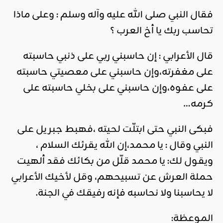
فقال النبي صلى الله عليه وآله وسلم : وعلى ماذا
تحاسب ربك يا أخ العرب ؟
قال الأعرابي : إن حاسبني ربي على ذنبي حاسبته
على مغفرته،وإن حاسبني على معصيتي حاسبته
على عفوه،وإن حاسبني على بخلي حاسبته على
كرمه…
فبكى النبي حتى ابتلّت لحيته ،فهبط جبريل على
النبي وقال : يا محمد،إن الله يقرئك السلام ،
ويقول لك: يا محمد قلّل من بكائك فقد ألهيت
حملة العرش عن تسبيحهم، وقل لأخيك الأعرابي
لا يحاسبنا ولا نحاسبه فإنه رفيقك في الجنة.
الموعظة: