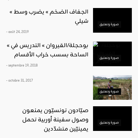
« الجفاف الضخم » يضرب وسط
شيلي
صورة وتعليق
- août 24, 2019
« بوحجلة/القيروان » التدريس في
الساحة بسسب خراب الأقسام
صورة وتعليق
- septembre 19, 2018
- octobre 31, 2017
صورة وتعليق
صيّادون تونسيّون يمنعون
وصول سفينة أوربية تحمل
صورة وتعليق
يمينيّين متشدّدين