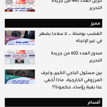
تنزيل العدد 440 من جريدة
التحرير
مميز
الغضب بوصلة … لا سلاحا يشهر
في غير الإتجاه
صدور العدد 602 من جريدة
التحرير
بين مسئول الباجي الكبير، وغرف
المرزوقي الخارجية، ماذا أخفى
عنا بقية رؤساء، حكمونا؟؟
أقسام