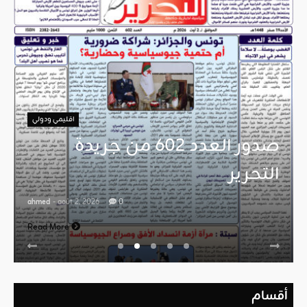
اقليمي ودولي
صدور العدد 602 من جريدة
التحرير
ahmed
- août 2, 2026
0
Read More
أقسام