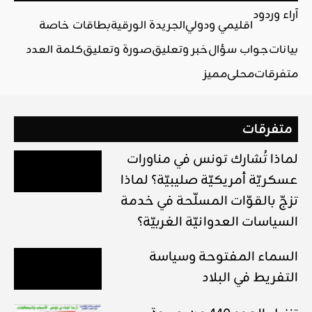
آراء وردود
اقليمي ودولي
الجريدة الورقية
بطاقات خاصة
بيانات
جواب سؤال
خبر وتعليق
صورة وتعليق
كلمة العدد
متفرقات
محلي
مميز
متفرقات
لماذا تُشارك تونس في مناورات
عسكريّة أمريكيّة صليبيّة؟ لماذا
تزجّ بالقوّات المسلّحة في خدمة
السياسات العدوانيّة الغربيّة؟
السماء المفتوحة وسياسة
التفريط في البلاد