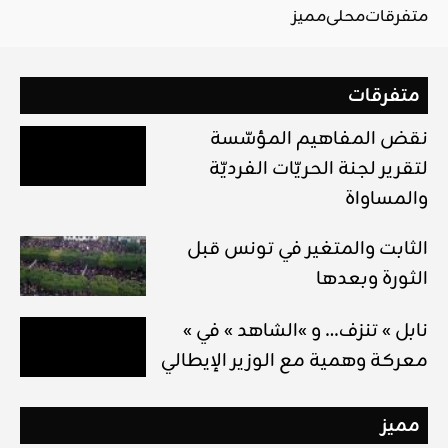
متفرقات
محلي
مميز
متفرقات
نقض المفاهيم المؤسّسة
لتقرير لجنة الحريّات الفرديّة
والمساواة
الثابت والمتغير في تونس قبل
الثورة وبعدها
« نابل » تنزف… و »الشاهد » في
معركة وهمية مع الوزير الإيطالي
مميز