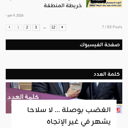
خريطة المنطقة
- juin 9, 2026
...
7 / 83 Posts
1
2
3
12
صفحة الفيسبوك
كلمة العدد
الغضب بوصلة … لا سلاحا
يشهر في غير الإتجاه