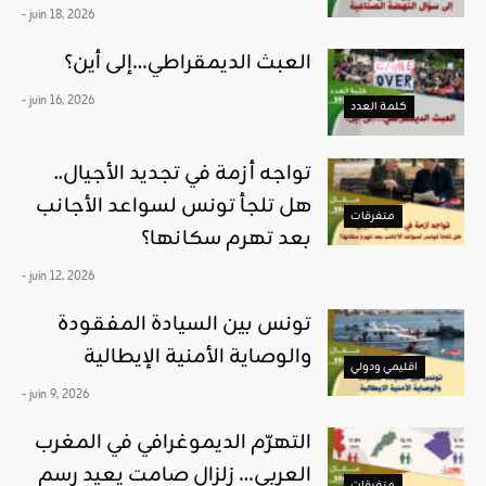
- juin 18, 2026
العبث الديمقراطي…إلى أين؟
- juin 16, 2026
كلمة العدد
تواجه أزمة في تجديد الأجيال..
هل تلجأ تونس لسواعد الأجانب
متفرقات
بعد تهرم سكانها؟
- juin 12, 2026
تونس بين السيادة المفقودة
والوصاية الأمنية الإيطالية
اقليمي ودولي
- juin 9, 2026
التهرّم الديموغرافي في المغرب
العربي… زلزال صامت يعيد رسم
متفرقات