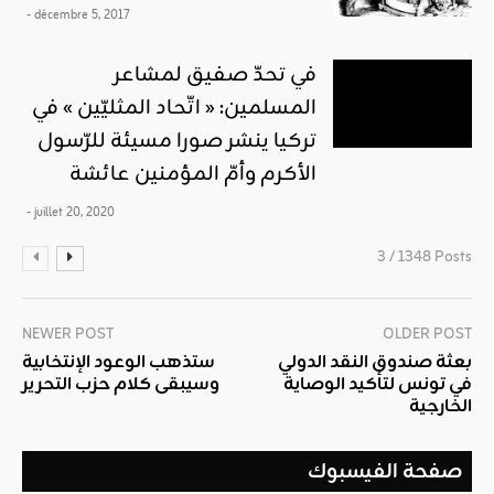
- décembre 5, 2017
في تحدّ صفيق لمشاعر
المسلمين: « اتّحاد المثليّين » في
تركيا ينشر صورا مسيئة للرّسول
الأكرم وأمّ المؤمنين عائشة
- juillet 20, 2020
3 / 1348 Posts
NEWER POST
OLDER POST
بعثة صندوق النقد الدولي
ستذهب الوعود الإنتخابية
في تونس لتأكيد الوصاية
وسيبقى كلام حزب التحرير
الخارجية
صفحة الفيسبوك