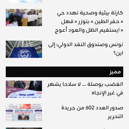
كارثة بيئية وصحية تهدد حي
« حفر الطين » بتوزر « فهل
يستقيم الظل والعود أعوج! »
تونس وصندوق النقد الدولي: إلى
اين؟
مميز
الغضب بوصلة … لا سلاحا يشهر
في غير الإتجاه
صدور العدد 602 من جريدة
التحرير