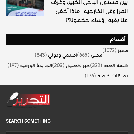
بين مسئول الباجي الكبير، وغرف
المرزوقي الخارجية، ماذا أخفى
عنا بقية رؤساء، حكمونا؟؟
أقسام
مميز
(1072)
محلي
(665)
اقليمي ودولي
(343)
كلمة العدد
(322)
خبر وتعليق
(203)
الجريدة الورقية
(197)
بطاقات خاصة
(176)
SEARCH SOMETHING