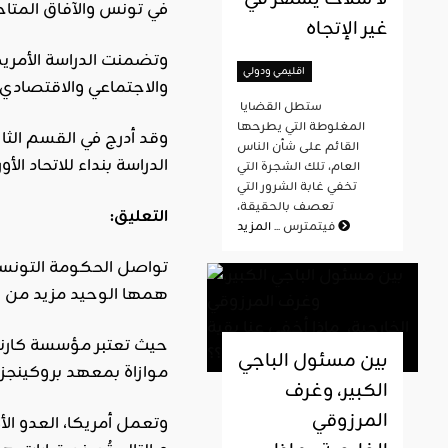
في تونس والآفاق المتاحة
غير الإتجاه
وتضمنت الدراسة الأمري
اقليمي ودولي
والاجتماعي والاقتصادي.
ستطل القضايا
المغلوطة التي يطرحها
وقد أدرج في القسم الثا
القائم على شأن الناس
الدراسة بنداء للاتحاد ال
العام، تلك الشجرة التي
تخفي غابة الشرور التي
تعصف بالحقيقة،
التعليق:
المزيد
فيتمترس ...
تواصل الحكومة التونسية
همها الوحيد مزيد من الت
حيث تعتبر مؤسسة كارنيغ
بين مسئول الباجي
موازاة بمعهد بروكينجز.
الكبير، وغرف
المرزوقي
وتعمل أمريكا، العدو الأ