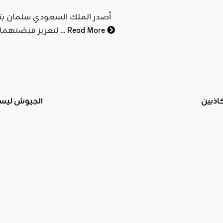
أصدر الملك السعودي سلمان بتو
Read More
لتعزيز قبضتهما على الحكم في المملكة، وتمثّلت هذه المرّة بالإطاحة بكبار ...
اذبين
الجيوش ليست 