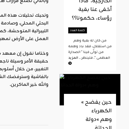
الخارجية، ماذا
وبالتالي تُصنع قرارات هؤ
أخفى عنا بقية
وتحبك تحليلات هذه المع
رؤساء، حكمونا؟؟
البحثي المحلي، وصادمة ل
الليبرالية المتوحشة، ك
كلمة العدد
العمل على الأرض تمهي
من كان له بقية وهم
من استقلال، فقد بدد وهمه
من تولّى فينا " الصدارة
وختاما نقول إن معهد كا
العظمى "، فلينظر ...
المزيد
التغيير، من خلال أسلوب
بالفاشية وسترفضك الشعو
والله خير الماكرين.
« حين يفضح
الكهرباء
وهم »دولة
الحداثة