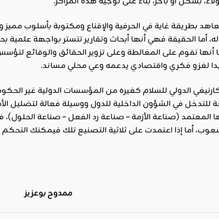
لاء، بشكل أو بآخر، بناءً على توجيه هذه المراكز.
اهد بطريقة غاية في الحرفية والإقناع ومكتوبة بأسلوب مميز و
ه، أما الحقيقة فهي أنها أبحاث وتقارير تتستر بواجهة علمية ب
ما أنها تقوم على المغالطة وعلى تزوير الحقائق والوقائع لتؤسس
دا لغزو فكري واقتصادي يدعمه وعي محلي مساند.
رنيغي الدولي للسلام كغيره من المؤسسات الدولية غير الحكوم
ها المعتمد (صناعة الأزمة – صناعة رد الفعل – صناعة الحلول)
ب، أما إذا اعتمدت على ثلاثية التصنيع تلك فيمكنك التحكم با
ممدوح بوعزيز