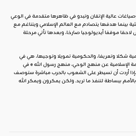
صياغات عالية الإتقان وتبدو في ظاهرها متقدمة في الوعي
حثية بينما هدفها يتصادم مع العالم الإسلامي ويتناغم مع
 لاحقا موقفا أيديولوجيا صارخا، وبعدها تأتي مرحلة
ية شكلا وتعريفا، والحكومية تمويلا وتوجيها، هي في
حقيقة الأمر وسيلة ناجعة للتدخل في الشؤون الداخلية للدول ووسيلة فعالة لتضليل الأمة الإسلامية عن منهج الوحي، منهج رسول الله e في
، فإذا أردت أن تسيطر على الشعوب بالحرب مباشرة ستوصف
لأمم ببساطة لتنفذ ما تريد. ولكن يمكرون ويمكر الله