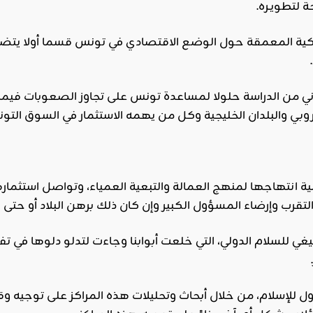
 لتطويـره.
كية المعمقة حول الوضع الاقتصادي في تونس قسما أولا يتض
ني من الدراسة حلولا لمساعدة تونس على تجاوز الصعوبات فيما 
أوروبي والبلدان الخليجية وكل من يهمه الاستثمار في السوق التون
 انتهاجها لمنهج العمالة والتبعية العمياء، وتواصل استثماره
قرب وإرضاء المسؤول الكبير وإن كان ذلك برهن البلاد أو حتى بيع
ي للسلام الدولي، التي خلعت أبوابنا وجاءت لتدلو دلوها في ت
ول للإسلام، من خلال أبحاث وتحليلات هذه المراكز على توجيه وق