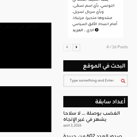
التونسي، بأي اسم تسمّى،
وبأي سربال تسربل،
مشدوها متحيرا، مرتبكا،
أمام انسداد الأفق السياسي
المزيد
الذي ...
4 / 16 Posts
البحث في الموقع
أعداد سابقة
الغضب بوصلة … لا سلاحا
يشهر في غير الإتجاه
août 3, 2026
صدور العدد 602 من جريدة