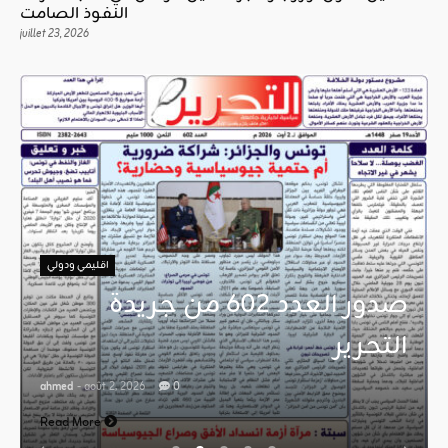
النفوذ الصامت
juillet 23, 2026
اقليمي ودولي
صدور العدد 602 من جريدة
التحرير
ahmed
- août 2, 2026
0
Read More