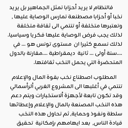
فالنظام لا يريد أحزابا تمثل الجماهير بل يريد
نخبا أو أحزابا مصطنعة تمارس الوصاية عليها ,
وتعتبرها متخلفة أو تنتمي الى ثقافة متخلفة
لذلك يجب فرض الوصاية عليها فكريا وسياسيا.
لذلك نسمع كثيرا ان مستوى تونس هو … في
….سنة أولى … ثانية ديمقراطية ….مقارنة بالدول
المتحضرة التي يحمل النخب ثقافتها.
المطلوب اصطناع نخب بقوة المال والإعلام
تنتمي في أغلبها الى المشروع الغربي ألرأسمالي
وقد تكون تابعة لأجهزة ألاستخبارات ويتم دعم
هذه النخب المصنعة بالمال والإعلام وإعطائها
سلطة ونفوذ وحماية, ثم تحاول هذه النخب
قيادة الناس, بعد ايهامهم بإمكانية تحقيق