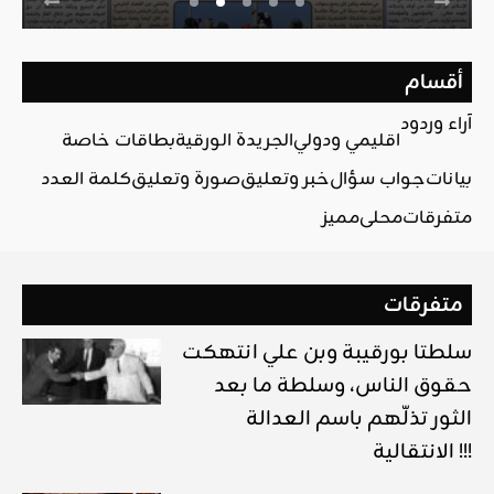
أقسام
آراء وردود
اقليمي ودولي
الجريدة الورقية
بطاقات خاصة
بيانات
جواب سؤال
خبر وتعليق
صورة وتعليق
كلمة العدد
متفرقات
محلي
مميز
متفرقات
سلطتا بورقيبة وبن علي انتهكت
حقوق الناس، وسلطة ما بعد
الثور تذلّهم باسم العدالة
الانتقالية !!!