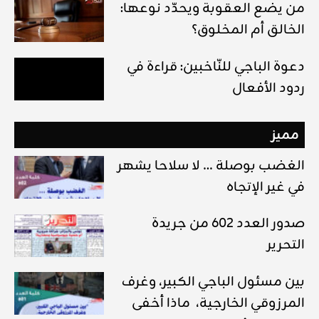
من يضع العقوبة ويحدّد نوعها:
الخالق أم المخلوق؟
دعوة الباجي للنّاخبين: قراءة في
ردود الأفعال
مميز
الغضب بوصلة … لا سلاحا يشهر
في غير الإتجاه
صدور العدد 602 من جريدة
التحرير
بين مسئول الباجي الكبير، وغرف
المرزوقي الخارجية، ماذا أخفى