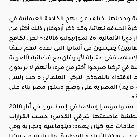
نية وجدناها تختلف عن نهج الخلافة العثمانية في
ة الخلافة نهائيا. وقد ذكر أردوغان ذلك أكثر من
مرة. فقال في تصريحات أدلى بها في مقابلة تلفزيونية أجراها مع قناة (أ آر دي) الألمانية: 26 تموز/يوليو 2016: « نحن نكافح
هابيين) يعيشون في ألمانيا التي تقدم لهم دعمًا
الإسلام، ففي مقابلة لأردوغان مع فضائية (العربية
اً ». والساسة في تركيا صرحوا أكثر من مرة؛ بأنهم لا يريدون
 الاقتداء بالنموذج التركي العلماني « حث رئيس
ن المصريين 13/9/2011 في لقاء مع (قناة دريم) المصرية على وضع دستور مصر بناء على
».
أما بخصوص قضية فلسطين فإن أردوغان وحاشيته من ساسة تركيا قد عقدوا مؤتمرا إسلاميا في إسطنبول في أيار 2018
طينية عاصمتها شرقي القدس؛ حسب القرارات
 علاقات مع كيان يهود؛ دبلوماسية وتجارية وفي
 على هذه الأسلحة المطورة. والساسة في تركيا