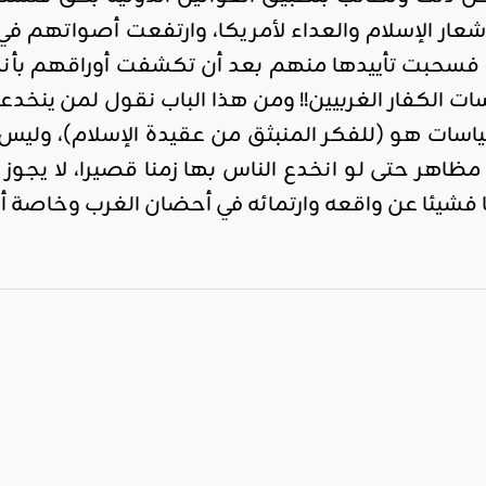
ر الإسلام والعداء لأمريكا، وارتفعت أصواتهم في ال
اقليمي ودولي
 فسحبت تأييدها منهم بعد أن تكشفت أوراقهم بأنهم ل
صدور
الكفار الغربيين!! ومن هذا الباب نقول لمن ينخدعون 
العدد 601
ات هو (للفكر المنبثق من عقيدة الإسلام)، وليس للان
من جريدة
ظاهر حتى لو انخدع الناس بها زمنا قصيرا، لا يجوز
التحرير
فشيئا عن واقعه وارتمائه في أحضان الغرب وخاصة أم
ahmed
- juillet 26,
2026
0
Read More