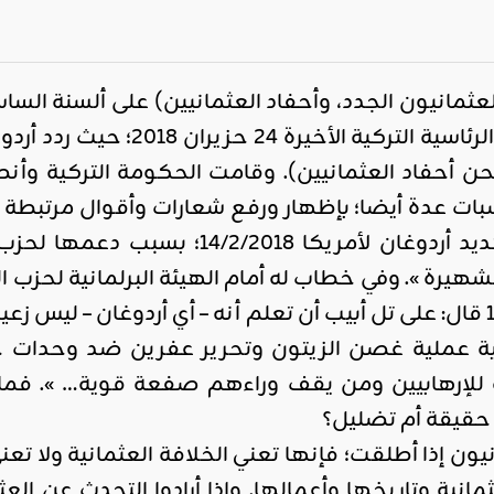
عثمانيون الجدد، وأحفاد العثمانيين) على ألسنة الساسة
آخرها في الانتخابات الرئاسية
نحن أحفاد العثمانيين). وقامت الحكومة التركية وأن
ات عدة أيضا؛ بإظهار ورفع شعارات وأقوال مرتبطة بال
المثال لا الحصر: تهديد أردوغان لأم
شهيرة ». وفي خطاب له أمام الهيئة البرلمانية لحزب ا
قطاع غزة 10/1/2009 قال: على تل أبيب أن تعلم أنه – أي أردوغان –
2 عند بداية عملية غصن الزيتون وتحرير عفرين ضد وحدا
 للإرهابيين ومن يقف وراءهم صفعة قوية… ». فما حق
حقيقة أم تضليل؟
انيون إذا أطلقت؛ فإنها تعني الخلافة العثمانية ولا ت
مانية وتاريخها وأعمالها. وإذا أرادوا التحدث عن ال