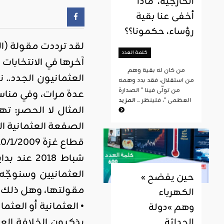
الخارجية، ماذا
أخفى عنا بقية
رؤساء، حكمونا؟؟
لقد ترددت مقولة (ال
كلمة العدد
من كان له بقية وهم
العثمانيون الجدد.. 
من استقلال، فقد بدد وهمه
من تولّى فينا " الصدارة
عدة مرات، وفي مناسب
العظمى "، فلينظر ...
المزيد
الصفعة العثمانية ال
شباط 018
العثمانيين وسنوجّه
« حين يفضح
مقولتها، وهل ذلك 
الكهرباء
• العثمانية أو العثم
وهم »دولة
يذكرون الخلافة العث
الحداثة