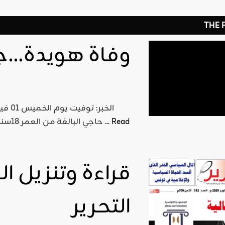
THE
وفاة هويدة…جر
Read
حاجي البالغة من العمر 18سنة،وذلك بعدما سقطت من العربة التي كانت ستنقلها صحبة ...
التحرير