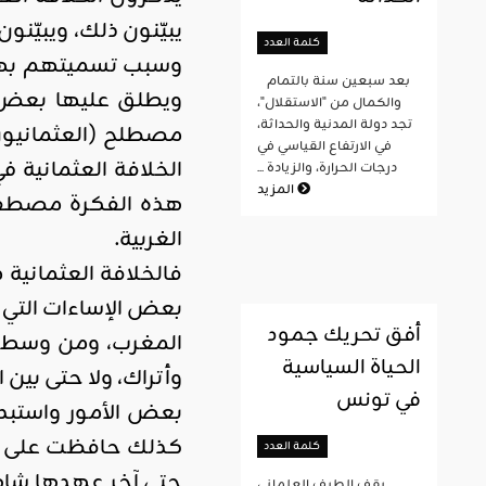
يبيّنون ذلك، ويبيّن
كلمة العدد
وسبب تسميتهم بهذا 
بعد سبعين سنة بالتمام
ويطلق عليها بعض ال
والكمال من "الاستقلال"،
تجد دولة المدنية والحداثة،
مصطلح (العثمانيون ا
في الارتفاع القياسي في
الخلافة العثمانية 
درجات الحرارة، والزيادة ...
المزيد
هذه الفكرة مصطفى ر
الغربية.
فالخلافة العثمانية
بعض الإساءات التي 
أفق تحريك جمود
المغرب، ومن وسط آس
الحياة السياسية
وأتراك، ولا حتى بين 
في تونس
بعض الأمور واستبدل
كذلك حافظت على كل 
كلمة العدد
حتى آخر عهدها شاه
يقف الطيف العلماني