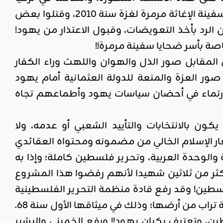
سمحوا لكيان يهود بفتح سفارة لهم في تركيا. وعندما اعتدى يهود على سفينة الإغاثة مرمرة لغزة سنة 2010، وقتلوا بعض
 الرد بأخذ التعويضات، وقبول الاعتذار من يهود!
لمقابل صور الذل والهوان واللهث وراء الكفار
صور العزة والمنعة للدولة العثمانية أمام يهود
ارتماء في أحضان سياسات يهود وأطماعهم تجاه
ون بالانتخابات والتأييد الشعبي أو عدمه، ولا
عار الإسلام الخالي من مضمونه ومحتواه العقائدي
والوحدة العربية، وتحرير فلسطين كاملة؛ وإذا به
ثر من ثلاثين شهيدا لأنهم رفضوا هذا المشروع
 لفلسطين! وقد رفع قادة منظمة التحرير الفلسطينية
أيضا شعار تحرير فلسطين كاملة من البحر إلى النهر، وعدم التفريط في حبة تراب من أرضها؛ وذلك في ميثاقها الأول سنة 68.
ن، وتعترف بكيان يهود!! ورفع الخميني والبشير