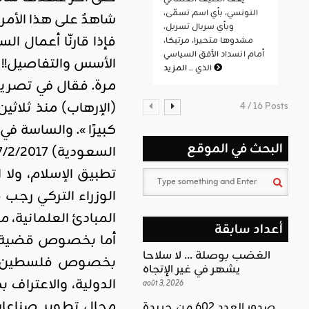
التونسي، بأي اسم تسمّى،
شاهدٌ على هذا الأمر.
وبأي سربال تسربل،
فإذا قارنّا أعمال ا
مشدوها متحيرا، مرتبكا،
أمام انسداد الأفق السياسي
الأسس والتفاصيل!! ف
المزيد
الذي ...
(الإرهاب) منذ ثلاثي
4 / 16 Posts
كبيرًا ». والساسة في
البحث في الموقع
تطبيق الإسلام، ولا 
المبادئ العلمانية، م
أعداد سابقة
الغضب بوصلة … لا سلاحا
بخصوص فلسطين وال
يشهر في غير الإتجاه
الدولية، والاعتراف
août 3, 2026
مجال تطوير صناعات
صدور العدد 602 من جريدة