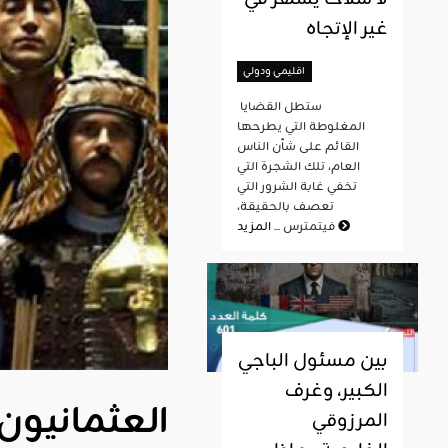
غير الإتجاه
اقليمي ودولي
ستطل القضايا
المغلوطة التي يطرحها
القائم على شأن الناس
العام، تلك الشجرة التي
تخفي غابة الشرور التي
تعصف بالحقيقة،
المزيد
فيتمترس ...
بين مسئول الباجي
الكبير، وغرف
العثمانيون 
المرزوقي