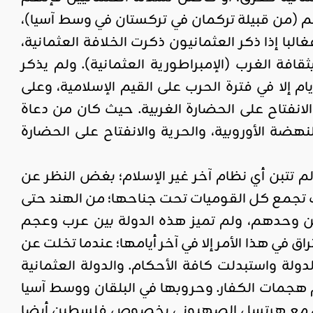
هم (من قبيلة تركمان في تركستان في وسط آسيا)،
 إذا ذكر العثمانيون ذكرت الخلافة العثمانية،
ة الغرب (الإمبراطورية العثمانية). ولم يذكر
 إلا في فترة الحرب على القيم الإسلامية، وعلى
لانفتاح على الحضارة الغربية. حيث كان من دعاة
ضة الأوروبية، والحرية والانفتاح على الحضارة
م تتبن أي نظام آخر غير الإسلام؛ بغض النظر عن
ت تجمع كل القوميات تحت جناحها؛ من الهند حتى
ين وحدهم، ولم تميز هذه الدولة بين عرب وعجم
ق في هذا الأمر إلا في آخر أيامها؛ عندما تخلت عن
ولة واستبدلت كافة الأحكام. والدولة العثمانية
م هجمات الكفار. وحروبها في البلقان ووسط آسيا
لثاني مع هرتسل الصهيوني بخصوص فلسطين أيضا