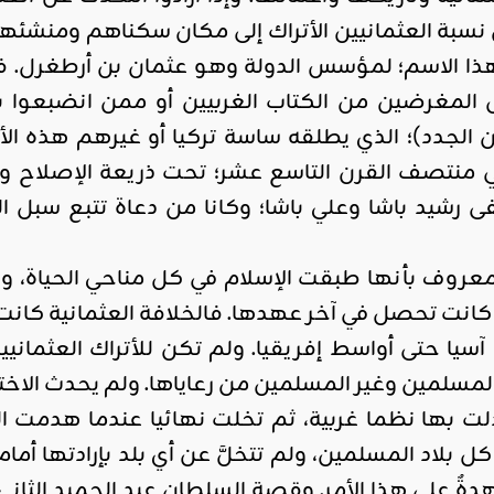
ون نسبة العثمانيين الأتراك إلى مكان سكناهم ومنشئ
الاسم؛ لمؤسس الدولة وهو عثمان بن أرطغرل. فغالبا
مغرضين من الكتاب الغربيين أو ممن انضبعوا بثقاف
لجدد)؛ الذي يطلقه ساسة تركيا أو غيرهم هذه الأيام
في منتصف القرن التاسع عشر؛ تحت ذريعة الإصلاح وا
شيد باشا وعلي باشا؛ وكانا من دعاة تتبع سبل النه
 معروف بأنها طبقت الإسلام في كل مناحي الحياة، ول
كانت تحصل في آخر عهدها. فالخلافة العثمانية كان
يا حتى أواسط إفريقيا. ولم تكن للأتراك العثماني
المسلمين وغير المسلمين من رعاياها. ولم يحدث الاخترا
ت بها نظما غربية، ثم تخلت نهائيا عندما هدمت الد
بلاد المسلمين، ولم تتخلَّ عن أي بلد بإرادتها أما
دةٌ على هذا الأمر. وقصة السلطان عبد الحميد ا