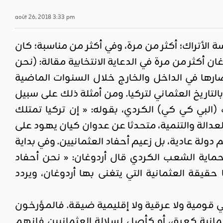
août 26, 2018 3:33 pm
 الأتراك؛ أكثر من مرة، وفي أكثر من مناسبة؛ كان
 التركية الأخيرة 24 حزيران 2018؛ حيث ردد أردوغان أكثر من مرة في الدعاية الانتخابية مقالة: (نحن
صارها في الداخل والخارج خلال السنوات الماضية
تاريخ العثماني لتركيا. ومن أمثلة ذلك على سبيل
ريكا 14/2/2018؛ بسبب دعمها لحزب (البي كي كي) الكردي، بقوله: « إن تركيا تمتلك
لعدالة والتنمية، متحدثا عن عدوان كيان يهود على
 ليس زعيم دولة عادية، بل زعيم أحفاد العثمانيين. وفي بداية
ت حماية الشعب الكردي قال أردوغان: « نحن أحفاد
يقة العثمانية التي يتغنى بها أردوغان، ويردد
عني قومية ولا عرقية ولا إقليمية ضيقة. فالمؤرخون
عثمانية كعرق، أو كأصل لسلالة العثمانيين فإنهم