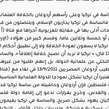
لساسة في تركيا وعلى رأسهم أردوغان بالخلافة العثما
الساسة في تركيا يحاربون الإسلام، ويتنصلون من فكر
ن أو خمسة وثلاثين عاما، وقسم كبير من هؤلاء (الإر
 تركيا لا يسعون لعودة الخلافة ولا إلى تطبيق أحكام 
السعودية) 17/2/2017 قال: « تركيا لا تريد أن تصبح خلافة إطلاق
التخلي عن علمانية الدولة، بل إنهم طلبوا من غيرهم
الوزراء التركي رجب طيب أردوغا
عتبرا أن تركيا تشكل نموذجا للدولة العلمانية المناسبة 
قدس، وخرج بقرارات تدعو إلى إقامة دولة فلس
 بكيان يهود بشكل صريح. والساسة في تركيا يقيمون
 عسكرية مشتركة، وتدريبات داخل الأراضي التركية