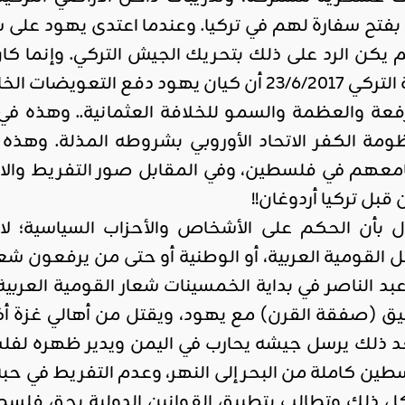
م يكن الرد على ذلك بتحريك الجيش التركي. وإنما كان
صة بأسر ضحايا سفينة مرمرة!!
 والعظمة والسمو للخلافة العثمانية.. وهذه في ا
ومة الكفر الاتحاد الأوروبي بشروطه المذلة. وهذه 
امعهم في فلسطين، وفي المقابل صور التفريط وال
بل تركيا أردوغان!!
بأن الحكم على الأشخاص والأحزاب السياسية؛ لا يك
ثل القومية العربية، أو الوطنية أو حتى من يرفعون ش
د الناصر في بداية الخمسينات شعار القومية العربية 
ق (صفقة القرن) مع يهود، ويقتل من أهالي غزة أك
وإذا بـه بعد ذلك يرسل جيشه يحارب في اليمن ويدير ظهره
كل ذلك وتطالب بتطبيق القوانين الدولية بحق فلسطي