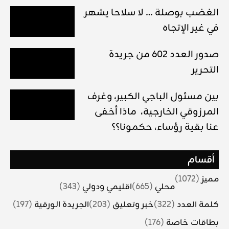
الغضب بوصلة … لا سلاحا يشهر
في غير الإتجاه
صدور العدد 602 من جريدة
التحرير
بين مسئول الباجي الكبير، وغرف
المرزوقي الخارجية، ماذا أخفى
عنا بقية رؤساء، حكمونا؟؟
أقسام
مميز
(1072)
محلي
(665)
اقليمي ودولي
(343)
كلمة العدد
(322)
خبر وتعليق
(203)
الجريدة الورقية
(197)
بطاقات خاصة
(176)