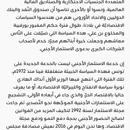
المتعددة الجنسيات الاحتكارية والصناديق المالية
العالمية، ونسوا أو بالأحرى تناسوا أن صندوق النّقد والبنك
الدوليين والاتحاد الأوروبي هم من هندسوا السياسات
الاقتصاديّة في بلادنا، طوال فترة حكم المقبور بورقيبة
والمخلوع بن علي، هذه السياسة التي ضيّقت على النّاس
معاشهم وجعلت خيرة أبنائهم مجرّد خدم لأصحاب
الشركات الكبرى بدعوى الاستثمار الأجنبي.
إن خدعة الاستثمار الأجنبي ليست بالخدعة الجديدة على
تونس فهذه السياسة الخبيثة متغلغلة فينا منذ 1972م،
تلك الفترة التي انتهج فيها الوزير الأول آنذاك الهادي
نويرة سياسة الانفتاح والليبراليّة الاقتصادية، أو ما يعرف
حاليا بالاقتصاد الحرّ، والذي جاء في أبعاده الأولى، التشجيع
على الاستثمارات الأجنبية الموجّهة نحو التّصدير، ثم جاءت
مجلة الاستثمار لسنة 1992 لتكيف المزيد من القوانين
لصالح الحضور الأجنبي بحجة دفع النمو ودفع عجلة
الاقتصاد. وها نحن اليوم في 2016 نعيش مصادقة مجلس