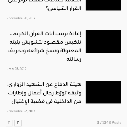
القرار السّياسي؟
- novembre 20, 2017
إعادة ترتيب آيات القرآن الكريم..
تنكيس مقصود لتشويش بنيته
المعنويّة ونسخ شرائعه وتحريف
رسالته
- mai 25, 2019
هيئة الدفاع عن الشهيد الزواري:
وثيقة تورّط رجال أعمال وإطارات
من الداخلية في قضية الإغتيال
- décembre 22, 2017
3 / 1348 Posts