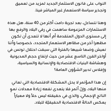
النواب على قانون الاستثمار الجديد لمزيد من تعميق
وتجذير سياسة الاستعمار غير المباشر فينا.
وهنا نتساءل، بعد تجربة دامت أكثر من 40 سنة، هل هذه
الاستثمارات المزعومة ساهمت في رقي البلاد والرفع بها
إلى مستوى الدول المتقدمة أم أنها لا تتعدى أن تكون
مظهرا آخر من مظاهر الاستعمار المتجدد، خصوصا وأننا
نعيش وضعا شبيها بالفترة التي سبقت احتلال تونس في
أواخر القرن التاسع عشر من حيث ارتفاع حجم المديونية
وهشاشة البنيات الاقتصادية والإنسانية والسياسية،
وإفلاس تدبير الشؤون العامة؟
إن هذا المؤتمر لا يحل المشكلة الاقتصادية التي تعاني
منها البلاد، وإنْ أثمر فلا يتعدى نفعه زيادة معدلات نموِ
الناتج الإجمالي، والذي في حقيقته ليس حلاً ولا معياراً
يعكس الحالةَ الاقتصادية الحقيقيّة للبلاد.