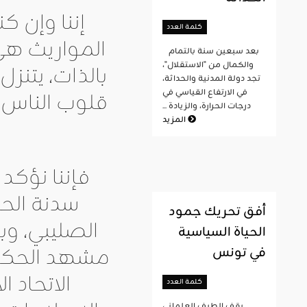
إننا وإن ك
كلمة العدد
المواريث هي 
بعد سبعين سنة بالتمام
والكمال من "الاستقلال"،
بالذات، يتنز
تجد دولة المدنية والحداثة،
في الارتفاع القياسي في
قلوب الناس و
درجات الحرارة، والزيادة ...
المزيد
فإننا نؤكد 
سدنة الح
أفق تحريك جمود
الصليبي، وب
الحياة السياسية
مشهد الحكم 
في تونس
كلمة العدد
يقف الطيف العلماني