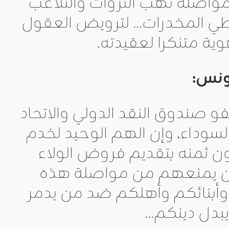
مواصلة نهب الثروات والتلاعب
طي المخدرات… لترويض العقول
ية متنكرا لعقيدته.
ونس:
و صندوق النقد الدولي والاتحاد
السوداء، وإن الهم الوحيد لخدم
ون ثمنه بتقديم فروض الولاء
ه لن يمنعهم من مواصلة هذه
أبنائكم وأهلكم ضد من يدمر
بدل دينكم…