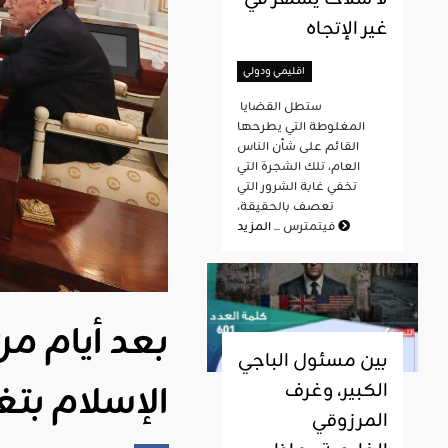
غير الإتجاه
اقليمي ودولي
ستطل القضايا
المغلوطة التي يطرحها
القائم على شأن الناس
العام، تلك الشجرة التي
تخفي غابة الشرور التي
تعصف بالحقيقة،
المزيد
فيتمترس ...
بعد أيام م
بين مسئول الباجي
الإسلام بتغ
الكبير، وغرف
المرزوقي