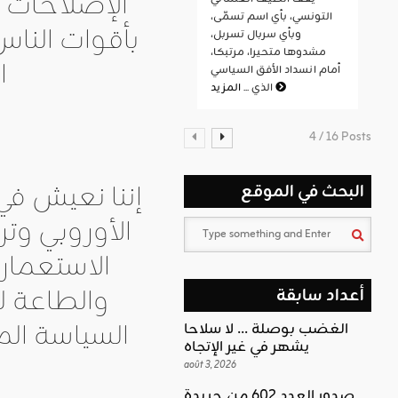
الإصلاحات 
التونسي، بأي اسم تسمّى،
بأقوات النا
وبأي سربال تسربل،
مشدوها متحيرا، مرتبكا،
ا
أمام انسداد الأفق السياسي
المزيد
الذي ...
4 / 16 Posts
إننا نعيش في
البحث في الموقع
الأوروبي وت
الاستعمار
والطاعة ل
أعداد سابقة
السياسة ال
الغضب بوصلة … لا سلاحا
يشهر في غير الإتجاه
août 3, 2026
صدور العدد 602 من جريدة