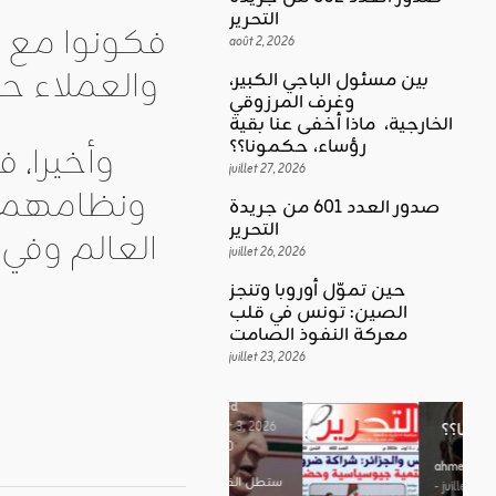
التحرير
فكونوا مع ا
août 2, 2026
والعملاء حت
بين مسئول الباجي الكبير،
وغرف المرزوقي
كلمة العدد
الخارجية، ماذا أخفى عنا بقية
اقليمي ودولي
بين
رؤساء، حكمونا؟؟
وأخيرا، 
حين تموّل
مسئول
juillet 27, 2026
أوروبا
ونظامهم من
الباجي
صدور العدد 601 من جريدة
وتنجز
الكبير،
اقليمي ودولي
التحرير
العالم وفي 
الصين:
الغضب
juillet 26, 2026
وغرف
تونس في
بوصلة …
المرزوقي
حين تموّل أوروبا وتنجز
قلب
لا سلاحا
الصين: تونس في قلب
الخارجية،
معركة
معركة النفوذ الصامت
يشهر في
ماذا أخفى
النفوذ
juillet 23, 2026
غير الإتجاه
عنا بقية
الصامت
رؤساء،
ahmed
حكمونا؟؟
ahmed
- août 3, 2026
- juillet 23,
0
2026
ahmed
ستطل القضاي
0
- juillet 27,