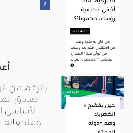
الخارجية، ماذا
أخفى عنا بقية
رؤساء، حكمونا؟؟
كلمة العدد
من كان له بقية وهم
من استقلال، فقد بدد وهمه
من تولّى فينا " الصدارة
العظمى "، فلينظر ...
المزيد
أعض
بالرغم من ال
صادق المج
« حين يفضح
الأساسي ال
الكهرباء
وملحقاته ا
وهم »دولة
الحداثة