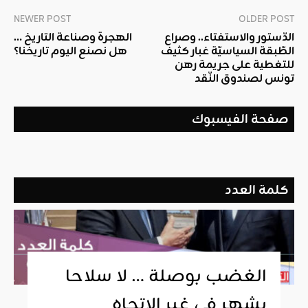
NEWER POST
OLDER POST
الدّستور والاستفتاء.. وصراع
الهجرة وصناعة التاريخ …
الطّبقة السياسيّة غبار كثيف
هل نصنع اليوم تاريخنا؟
للتغطية على جريمة رهن
تونس لصندوق النّقد
صفحة الفيسبوك
كلمة العدد
الغضب بوصلة … لا سلاحا
يشهر في غير الإتجاه