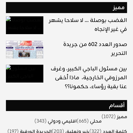
مميز
الغضب بوصلة … لا سلاحا يشهر
في غير الإتجاه
صدور العدد 602 من جريدة
التحرير
بين مسئول الباجي الكبير، وغرف
المرزوقي الخارجية، ماذا أخفى
عنا بقية رؤساء، حكمونا؟؟
أقسام
مميز
(1072)
محلي
(665)
اقليمي ودولي
(343)
كلمة العدد
(322)
خبر وتعليق
(203)
الجريدة الورقية
(197)