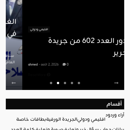
اقليمي ودولي
صدور العدد 602 من جريدة
التحرير
ahmed
- août 2, 2026
0
Read More
أقسام
آراء وردود
اقليمي ودولي
الجريدة الورقية
بطاقات خاصة
بيانات
جواب سؤال
خبر وتعليق
صورة وتعليق
كلمة العدد