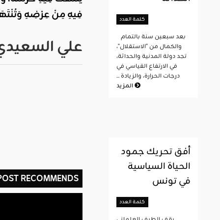
فِيهِ مِنْ عِرْضِهِ وَتُنْتَهَك
كلمة العدد
بعد سبعين سنة بالتمام
علي السعيدي
والكمال من "الاستقلال"،
تجد دولة المدنية والحداثة،
في الارتفاع القياسي في
درجات الحرارة، والزيادة ...
المزيد
أفق تحريك جمود
الحياة السياسية
 POST RECOMMENDS
في تونس
كلمة العدد
يقف الطيف العلماني