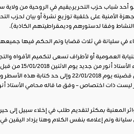
هو أحد شباب حزب التحرير،يقيم في الروحية من ولاية 
جهزة الأمنية على خلفية توزيع نشرة أو بيان لحزب الت
لنشاط وفقا لدستورهم وديمقراطيتهم الكاذبة).
ء في سليانة في ثلاث قضايا وتم الحكم فيها جميع
نيابة العمومية أو لأطراف تسعى لتكميم الأفواه والت
القضايا وتم استدعا
السجن حتى ينظر في قضيته يوم 22/01/2018 وإل
يست ذات اختصاص – وفق ما قاله محامي الأستاذ أنو
ائر المعنية بمكثر لتقديم طلب في إخلاء سبيل إلى ح
يانة وتم إعلامه بنفس الكلام وهنا يزداد اليقين في وج