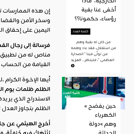
الخارجية، ماذا
أخفى عنا بقية
إن هذه الممارسات تذ
رؤساء، حكمونا؟؟
وسخر الأمن والقضاء
اليمين على إحقاق ا
كلمة العدد
من كان له بقية وهم
فرسالة إلى رجال الق
من استقلال، فقد بدد وهمه
مناص له من تطبيق ال
من تولّى فينا " الصدارة
العظمى "، فلينظر ...
المزيد
القيامة من الحساب ح
أيها الإخوة الكرام 
الظلم ظلمات يوم ال
الاستدراج الذي يري
« حين يفضح
الظلم بتجاوز العدل ل
الكهرباء
أخرج الهيثمي عن جابر
وهم »دولة
يُنْتَهَكُ فِيهِ حُرْمَتُهُ، و
الحداثة