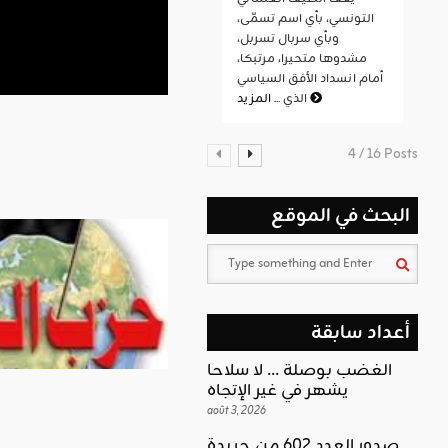
التونسي، بأي اسم تسمّى،
وبأي سربال تسربل،
مشدوها متحيرا، مرتبكا،
أمام انسداد الأفق السياسي
المزيد
الذي ...
4 / 16 Posts
البحث في الموقع
أعداد سابقة
الغضب بوصلة … لا سلاحا
يشهر في غير الإتجاه
août 3, 2026
صدور العدد 602 من جريدة