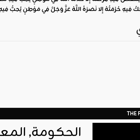
ُ فِيهِ حُرْمَتُهُ إِلا نَصَرَهُ اللَّهُ عَزَّ وَجَلَّ فِي مَوْطِنٍ يُحِبُّ فِيهِ
THE
الحكومة, المعا