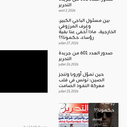
التحرير
août 2, 2026
بين مسئول الباجي الكبير،
وغرف المرزوقي
كلمة العدد
الخارجية، ماذا أخفى عنا بقية
لي
بين
رؤساء، حكمونا؟؟
ل
مسئول
juillet 27, 2026
الباجي
صدور العدد 601 من جريدة
الكبير،
اقليمي ودولي
التحرير
الغضب
juillet 26, 2026
وغرف
بوصلة …
المرزوقي
حين تموّل أوروبا وتنجز
لا سلاحا
الصين: تونس في قلب
الخارجية،
معركة النفوذ الصامت
يشهر في
ماذا أخفى
juillet 23, 2026
غير الإتجاه
عنا بقية
رؤساء،
ahmed
حكمونا؟؟
- août 3, 2026
ah
0
- ju
ahmed
20
ستطل القضاي
- juillet 27,