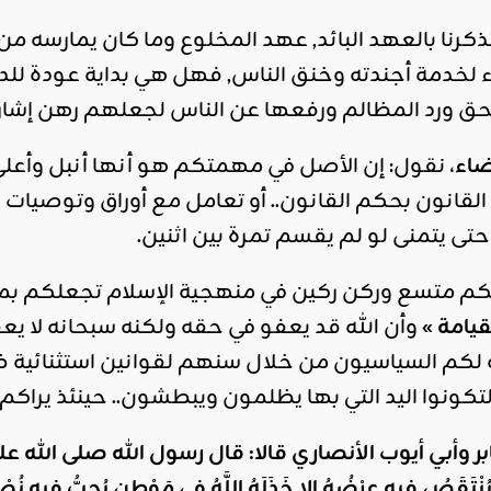
كرنا بالعهد البائد, عهد المخلوع وما كان يمارسه م
 لخدمة أجندته وخنق الناس, فهل هي بداية عودة لل
لحق ورد المظالم ورفعها عن الناس لجعلهم رهن إش
ضاء
، نقول: إن الأصل في مهمتكم هو أنها أنبل وأعلى
قانون بحكم القانون.. أو تعامل مع أوراق وتوصيات ل
تى يتمنى لو لم يقسم تمرة بين اثنين.
،لكم متسع وركن ركين في منهجية الإسلام تجعلكم بمنأ
قيامة »
وأن الله قد يعفو في حقه ولكنه سبحانه لا يع
ده لكم السياسيون من خلال سنهم لقوانين استثنائية 
تكونوا اليد التي بها يظلمون ويبطشون.. حينئذ يراكم 
 وأبي أيوب الأنصاري قالا: قال رسول الله صلى الله ع
َيُنْتَقَصُ فِيهِ عِرْضُهُ إِلا خَذَلَهُ اللَّهُ فِي مَوْطِنٍ يُحِبُّ فِيهِ نُ