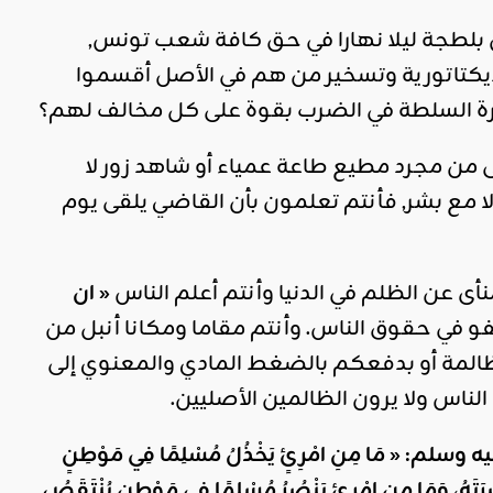
ن بلطجة ليلا نهارا في حق كافة شعب تونس,
ديكتاتورية وتسخير من هم في الأصل أقسموا
ارة السلطة في الضرب بقوة على كل مخالف لهم؟
 من مجرد مطيع طاعة عمياء أو شاهد زور لا
ا مع بشر, فأنتم تعلمون بأن القاضي يلقى يوم
ى عن الظلم في الدنيا وأنتم أعلم الناس
« ان
فو في حقوق الناس. وأنتم مقاما ومكانا أنبل من
ظالمة أو بدفعكم بالضغط المادي والمعنوي إلى
الناس ولا يرون الظالمين الأصليين.
ليه وسلم:
«
مَا مِنِ امْرِئٍ يَخْذُلُ مُسْلِمًا فِي مَوْطِنٍ
صْرَتَهُ، وَمَا مِنِ امْرِئٍ يَنْصُرُ مُسْلِمًا فِي مَوْطِنٍ يُنْتَقَصُ