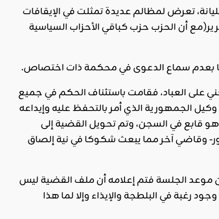
سليانة، تعرض لمظالم عديدة تمثلت في الإيقافات
حرير(مع أن الحزب حزب كباقي الأحزاب السياسية
ها بعدم سماع الدعوى في محكمة ذات اختصاص.
جني على العباد، فقامت باستئناف الحكم في جميع
ء الأستاذ أنور من جديد يوم الاثنين 15/01/2018 من قبل وكيل الجمهورية الذي أمر بالتحفظ عليه وإيداعه
ى حد كتابة هذه الأسطر وهو قابع في السجن، وتم تحويل القضية إلى
ر- وقاضي آخر مما يبعث شكوكا في نية إلصاق
ين موعد الجلسة فتم إعلامه أن ملف القضية ليس
ود رغبة في البلطجة والإيذاء وإلا لما هذا