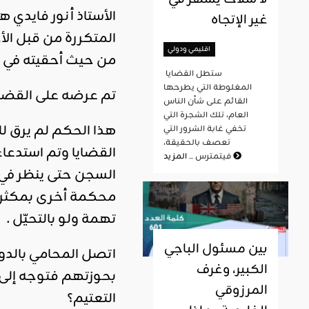
الأستاذ أنور فايدي 
غير الإتجاه
المتكررة من قبل الأ
اقليمي ودولي
من حيث أحقيته في ا
ستطل القضايا
المغلوطة التي يطرحها
تم عرضه على القضا
القائم على شأن الناس
العام، تلك الشجرة التي
هذا الحكم لم يرق لل
تخفي غابة الشرور التي
تعصف بالحقيقة،
المزيد
فيتمترس ...
محكمة أخرى بمكثر ل
تهمة ولو بالتحيّل .
بين مسئول الباجي
اتصل المحامي بالدو
الكبير، وغرف
بحوزتهم فتوجه إلى سل
المرزوقي
التعتيم؟