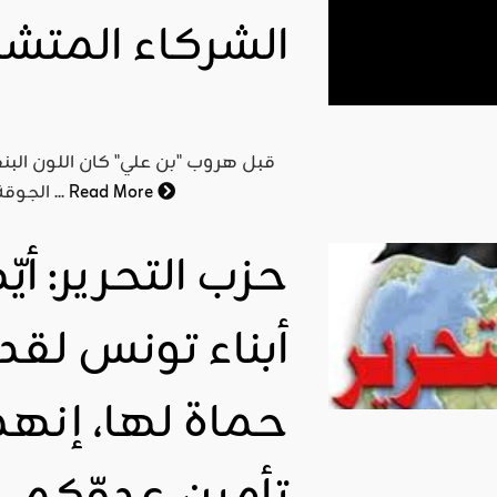
الشركاء المت
قبل هروب "بن علي" كان اللون الب
Read More
الجوقة "النوفمبرية" تحتكر العزف ولا يمكن لغيرها أن يصدر صوتا ...
حزب التحرير: أيّ
أبناء تونس لقد
حماة لها، إنه