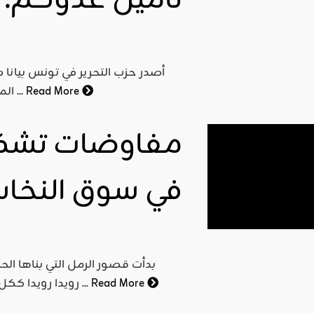
تأمين عدوّكم.
أصدر حزب التحرير في تونس بيانا
اقليمي ودولي
Read More
المهاجرين نحو إيطاليا, بعد اصطدامه بخافرة تابعة لوحدة من ...
حين تموّل
أوروبا
مفاوضات تشكيل
وتنجز
الصين:
تونس في
في سوق النخا
قلب
معركة
النفوذ
الصامت
بدأت قصور الرمل التي بناها ال
ahmed
Read More
رويدا رويدا ككل قصور الوهم التي شيدت على جُرف الانتخابات التي سبقتها ...
- juillet 23,
2026
0