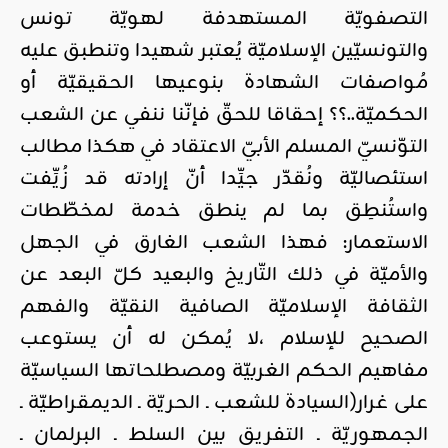
التصفويّة المستهدفة لهويّة تونس
والتونسيّين الإسلاميّة يُعتبر شهيدا وتنطبق عليه
مُواصفات الشهادة بنوعيها الحقيقيّة أو
الحكميّة..؟؟ إحقاقا للحقّ فإنّنا ننفي عن الشعب
التوّنسيّ المسلم الأبيّ الاعتقاد في هكذا مطالب
استئصاليّة ونُقدّر جيِّدا أنّ إرادته قد زُيِّفت
واستُنطِق بما لم ينطق خدمة لمخطّطات
الاستعمار: فهذا الشعب الغارق في الجهل
والأميّة في ذلك التّاريخ والبعيد كلّ البعد عن
الثقافة الإسلاميّة الصافية النقيّة والفهم
الصحيح للإسلام ،لا يُمكن له أن يستوعب
مفاهيم الحكم الغربيّة ومصطلحاتها السياسيّة
على غرار(السيادة للشعب ـ الحريّة ـ الديمقراطيّة ـ
الجمهوريّة ـ التفريق بين السلط ـ البرلمان ـ