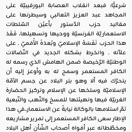
شرعيًّا: فبعد انقلاب العصابة البورقيبيّة على
المجاهد عبد العزيز الثعالبي وسيطرتها على
مقاليد حزب الدّستور بأعيُن السّلطات
الاستعماريّة الفرنسيّة ووحيها وتسهيلها، فَقَدَ
هذا الحزب نَفَسَهُ الإسلاميّ وبُعدَهُ الأُمَميّ ـ على
علاّته ـ وانخرط بشكله الجديد في النّضالات
الوطنيّة الرّخيصة ضمن الهامش الذي رسمه له
الكافر المستعمر وسمح له به وأوعز إليه أن
يتحرّك فيه ألا وهو بتر البلاد عن جسم الأمّة
الإسلاميّة وسلخها عن الإسلام وتركيز الحضارة
الغربيّة فيها وتهيئتها للمسخ والنّهب والتّبعية
ثمّ استلامها بالوكالة نيابةً عن الاستعمار..في هذا
الإطار سعى الكافر المستعمر إلى تمرير مشاريعه
ومخطّطاته عبر أفواه أصحاب الشّأن أهل البلاد