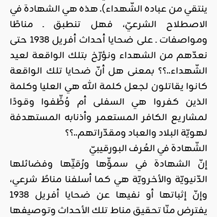
ينتقي من عباده الشّهداء). هذه هي الشهادة في
الاصطلاح الشرعيّ، فهل تنطبق ـ مناطًا
ومواصفات ـ على ضحايا أحداث أفريل 1938 حتى
نعدّهم من الشهداء ونؤرّخ بتلك الواقعة لعيد
الشّهداء..؟؟ بمعنى هل أنّ ضحايا تلك الواقعة
كانوا يقاتلون لجعل كلمة الله هي العليا وكلمة
الذين كفروا هي السفلى أم وُظِّفوا وقودًا
لمشاريع الكافر المستعمر وأذنابه المستهدفة
لهويّة البلاد والعباد ومقدّراتهم..؟؟
الشّهادة في العُرف البورقيبيّ
إنّ الشهادة في سموٍّها ورُقيِّها وفضائلها
الدّنيويّة والأخرويّة هي كما أسلفنا مناطٌ شرعي،
وإنّ إثباتها أو نفيها عن ضحايا أفريل 1938
يفترض منّا تحقيق مناط تلك الأحداث وتوصيفها