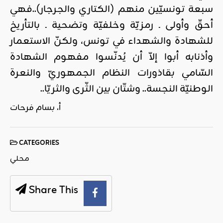
سبعة تونسيّين منهم (الكتاري والجرجار)..فهي
أحقّ وأولى ـ رمزيّة وخلفيّة وتضحية ـ بالتأريخ
للشهادة والشهداء في تونس، ولكنّ الاستعمار
وأذنابه أبوا إلاّ أن يُدنّسوا مفهوم الشهادة
السّامي بقاذورات النظام الجمهوريّ والنعرة
الوطنيّة النجسة.. وشتّان بين الثّرى والثريّا..
أ، بسام فرحات
CATEGORIES
محلي
Share This