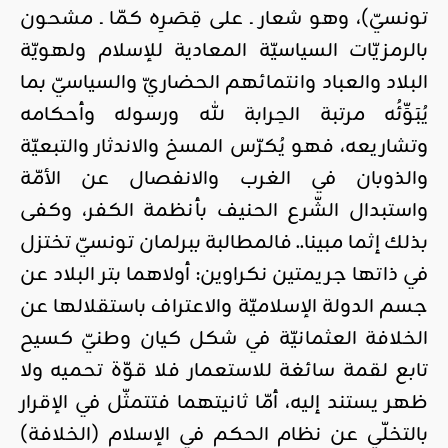
تونسيّ)، وهو شعار ـ على قِصَرِه كمّا ـ مشحون
بالرمزيّات السياسيّة المعادية للإسلام ولهويّة
البلاد والعباد وانتمائهم الحضاريّ والسياسيّ بما
يُبَوِّئُه مرتبة الحِرابة لله ورسوله وأحكامه
وتشاريعه، فهو يُكرّس المسخ والاندثار والتبعيّة
والذوبان في الغرب والانفصال عن الأمّة
واستبدال الشّرع الحنيف بأنظمة الكفر، وكفى
بذلك إثما مبينا.. فالمطالبة ببرلمان تونسيّ تختزل
في ذاتها جريمتين نكراوين: أولاهما بتر البلاد عن
جسم الدولة الإسلاميّة والاعتراف باستقلالها عن
الخلافة العثمانيّة في شكل كيان وطنيّ كسيح
تابع لقمة سائغة للاستعمار فلا قوّة تحميه ولا
ظهر يستند إليه، أمّا ثانيتهما فتتمثّل في الإقرار
بالتخلّي عن نظام الحكم في الإسلام (الخلافة)