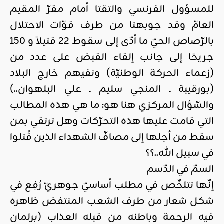
للمسؤول الفرنسي والتقتا أمام مقرّ المقيم
العامّ وقد جوبهتا من طرف قوّات الاحتلال
بالرّصاص الحيّ ما أدّى إلى سقوط 22 قتيلاً و 150
جريحًا إلى جانب إلقاء القبض على عدد من
(زعماء الحركة الوطنيّة) ونفيهم خارج البلاد
(بورقيبة ـ المنجي سليم ـ علي البلهوان..)
والسّؤال المركزي هنا هو: ما هي هذه المطالب
التي قامت عليها هذه التحرّكات وهل ترتقي بمن
سقط من أجلها إلى مصافّ الشهداء الذين قُتلوا
في سبيل الله..؟؟
السمّ في الدّسم
إنّها تتلخّص في مطلب أساسيّ جوهريّ رُفِع في
شكل شعار من طرف الشعب المنتفض ظاهره
فيه الرحمة وباطنه من قبله العذاب (برلمان