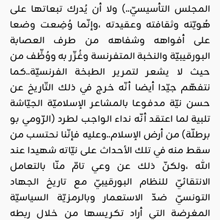
المجلس التأسيسيّ..) ولا أن يُدرك تبعاتها على
هُويّته وثقافته وعقيدته ،وإنّما وُضِعت وضعا
على أفواهه وشفاهه من طرف العصابة
البورقيبيّة والنخبة المتفرنسة وغُرِّر به ووُظِّف من
حيث لا يشعر لتمرير الطبخة الفرنسيّة..كما
نتفهّم جيّدا أيضا أنّه خرج في ذلك التّاريخ عن
حسن نيّة مدفوعا بالمشاعر الإسلاميّة الجيّاشة
تلبية لما اعتقد أنّه نداء الواجب لطرد (الرّومي بو
برطلّة) من أرض الإسلام..وعليه فإنّنا نحتسب من
سقط منه في تلك الأحداث على نيّاته شهيدا عند
الله ،ولكنّ ذلك عن وعي تامّ منّا بالتعامل
الانتقائيّ للنظام البورقيبيّ مع تاريخ الجهاد
التونسيّ ضدّ الاستعمار وبالرمزيّة السياسيّة
المغرضة التي أراد تكريسها من خلال ربطه