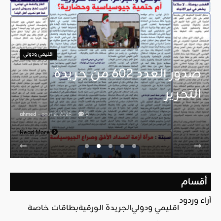
اقليمي ودولي
صدور العدد 602 من جريدة
التحرير
ahmed
- août 2, 2026
0
Read More
أقسام
آراء وردود
اقليمي ودولي
الجريدة الورقية
بطاقات خاصة