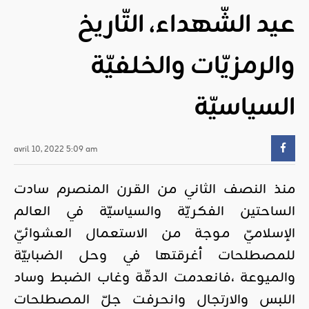
عيد الشّهداء، التّاريخ
والرمزيّات والخلفيّة
السياسيّة
avril 10, 2022 5:09 am
منذ النصف الثاني من القرن المنصرم سادت
الساحتين الفكريّة والسياسيّة في العالم
الإسلاميّ موجة من الاستعمال العشوائيّ
للمصطلحات أغرقتها في وحل الضبابيّة
والميوعة ،فانعدمت الدقّة وغاب الضبط وساد
اللبس والارتجال وانحرفت جلّ المصطلحات