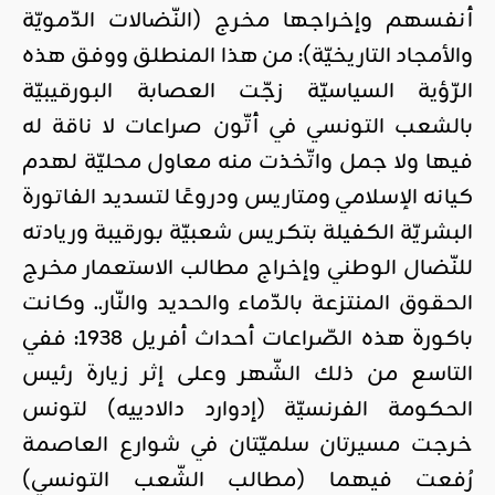
أنفسهم وإخراجها مخرج (النّضالات الدّمويّة
والأمجاد التاريخيّة): من هذا المنطلق ووفق هذه
الرّؤية السياسيّة زجّت العصابة البورقيبيّة
بالشعب التونسي في أتّون صراعات لا ناقة له
فيها ولا جمل واتّخذت منه معاول محليّة لهدم
كيانه الإسلامي ومتاريس ودروعًا لتسديد الفاتورة
البشريّة الكفيلة بتكريس شعبيّة بورقيبة وريادته
للنّضال الوطني وإخراج مطالب الاستعمار مخرج
الحقوق المنتزعة بالدّماء والحديد والنّار.. وكانت
باكورة هذه الصّراعات أحداث أفريل 1938: ففي
التاسع من ذلك الشّهر وعلى إثر زيارة رئيس
الحكومة الفرنسيّة (إدوارد دالادييه) لتونس
خرجت مسيرتان سلميّتان في شوارع العاصمة
رُفعت فيهما (مطالب الشّعب التونسي)