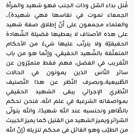
قُتل بداء السّل وذات الجنب فهو شهيد والمرأة
الجمعاء تموت في نفاسها فهي شهيدة)..
والعلماء مجمعون على أنّ إطلاق صفة شهيد
على هذه الأصناف لا يعطيها فضيلة الشّهادة
الحقيقيّة ولا يترتّب عليها شيءٌ من الأحكام
المتعلّقة بالشّهيد الحقيقي، وإنّما هو من باب
التّقريب في الفضل، فهم فقط متميّزون عن
سائر النّاس الذين يموتون في الحالات
الطّبيعية..وبصرف النّظر عن هذا التّصنيف
النّظري الإجرائي يبقى الشهيد الحقيقي
بمواصفاته الشرعية في علم الله، فنحن نحكم
بالظّاهر ونحتسبه عند الله شهيدًا، والله يتولّى
السّرائر ويميز الشهيد من القتيل كما يميز الخبيث
من الطيّب وهو القائل في محكم تنزيله (إنّ الله