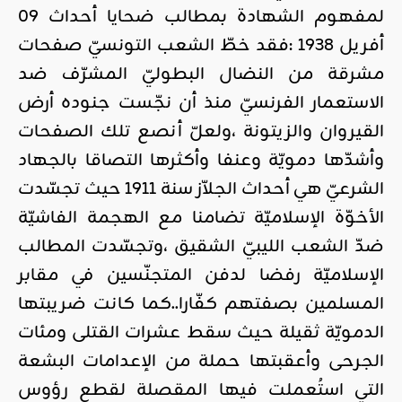
لمفهوم الشهادة بمطالب ضحايا أحداث 09
أفريل 1938 :فقد خطّ الشعب التونسيّ صفحات
مشرقة من النضال البطوليّ المشرّف ضد
الاستعمار الفرنسيّ منذ أن نجّست جنوده أرض
القيروان والزيتونة ،ولعلّ أنصع تلك الصفحات
وأشدّها دمويّة وعنفا وأكثرها التصاقا بالجهاد
الشرعيّ هي أحداث الجلاّز سنة 1911 حيث تجسّدت
الأخوّة الإسلاميّة تضامنا مع الهجمة الفاشيّة
ضدّ الشعب الليبيّ الشقيق ،وتجسّدت المطالب
الإسلاميّة رفضا لدفن المتجنّسين في مقابر
المسلمين بصفتهم كفّارا..كما كانت ضريبتها
الدمويّة ثقيلة حيث سقط عشرات القتلى ومئات
الجرحى وأعقبتها حملة من الإعدامات البشعة
التي استُعملت فيها المقصلة لقطع رؤوس