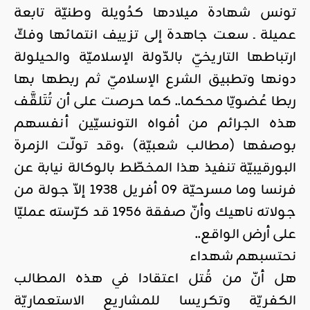
تونس شهادة ميلادها كدُويلة وطنيّة تابعة
عميلة ـ سعت جاهدة إلى تزييف انتمائها وفكّ
ارتباطها التاريخيّ بالدّولة الإسلاميّة والحيلولة
دونها وتطبيق الشرع الإسلاميّ ثم ربطها بها
ربطا عُضويّا محكما.. كما حرصت على أن تُتَلقَّف
هذه الجرائم من أفواه التونسيّين أنفسهم
بوصفها (مطالب شعبيّة) ،وقد تولّت الزمرة
البورقيبيّة تنفيذ هذا المخطّط بالوكالة نيابة عن
فرنسا وما مسرحيّة 09 أفريل 1938 إلاّ جولة من
جولاته ناهيك وأنّ صفقة 1956 قد كرّسته عمليّا
على أرض الواقع..
نحتسبهم شهداء
هل أنّ من قُتل اعتقادا في هذه المطالب
الكفريّة وتكريسا للمشاريع الاستعماريّة