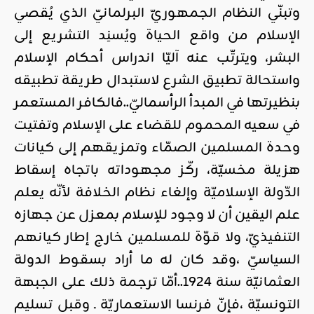
وتبنّي النظام الجمهوريّ البرلمانيّ الذي يُقصي
الإسلام من واقع الحياة ويُسنِد التشريع إلى
البشر، ويترتّب عنه آليّا اندراس أحكام الإسلام
واستحالة تطبيق الشرع لاستبدال طريقة تطبيقه
بنظيرتها في المبدأ الرأسماليّ..فالكافر المستعمر
في سعيه المحموم للقضاء على الإسلام وتفتيت
وحدة المسلمين الصمّاء وتمزيقهم إلى كيانات
هزيلة مخسيّة، ركّز مجهوداته باتجاه إسقاط
الدّولة الإسلاميّة وإلغاء نظام الخلافة لأنّه يعلم
علم اليقين أن لا وجود للإسلام بمعزل عن جهازه
التنفيذيّ، ولا قوّة للمسلمين خارج إطار كيانهم
السياسيّ ،وقد كان له ما أراد بسقوط الدولة
العثمانيّة سنة 1924..أمّا ترجمة ذلك على الجبهة
التونسيّة ،فإنّ فرنسا الاستعماريّة ـ وقبل تسليم