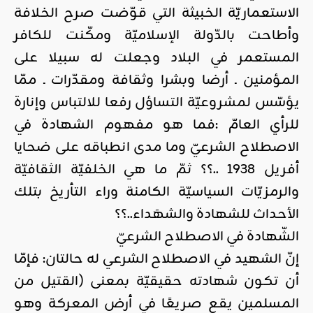
الاستعماريّة الخبيثة التي قوّضت صرح الخلافة
وأطاحت بالدّولة الإسلاميّة ومكّنت للكافر
المستعمر في البلاد وجعلت له سبيلا على
المؤمنين ـ أرضا وبشرا وثقافة ومقدّرات ـ ممّا
يؤسّس لمشروعيّة التساؤل رفعا للالتباس وإنارة
للرأي العامّ :فما هو مفهوم الشهادة في
الاصطلاح الشرعيّ وما مدى انطباقه على ضحايا
أفريل 1938 ..؟؟ ثمّ ما هي الخلفيّة الثقافيّة
والرمزيّات السياسيّة الكامنة وراء التأريخ بتلك
الأحداث للشهادة والشهَداء..؟؟
الشّهادة في الاصطلاح الشرعيّ
إنّ الشهيد في الاصطلاح الشرعي له حالتان: فإمّا
أن تكون شهادته حقيقيّة بمعنى (القتيل من
المسلمين يقع صريعًا في أرض المعركة وهو