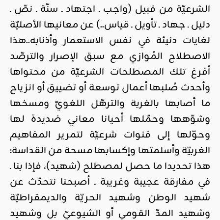
الشرعيّة من قبيل (واجب ـ اجتهاد ـ سنّة ـ نصّ ـ
دليل ـ جهاد ـ تأويل ـ قياس..) عن معانيها الأصليّة
لغايات دنيئة في نفس الاستعمار وأذنابه..هذا
الاصطلاح المُوازي مع سبق الإصرار والترصّد
أفرغ تلك المصطلحات الشرعيّة من محتواها
وأحدث صُلبها أعمال توسعة أو تضييق أو انزياح
ما أصابها بالغربة والترهّل اللغويّ ومسخها
وشوّهها وحمّلها أحيانا معاني ضديدة لها
وحوّلها إلى قنوات شرعيّة لتمرير المفاهيم
الغربيّة وأسلمتها وإكسابها مسحة من القداسة:
هذا تحديدا ما حصل لمصطلح (شهيد)، فإذا بنا ـ
في مفارقة عجيبة وغريبة ـ أصبحنا نتحدّث عن
شهيد الوطن وشهيد الحريّة والديمقراطيّة
وشهيد المدّ القومي أو الشيوعيّ بل وشهيد