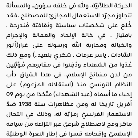
الحركة الطلاّبيّة، ولله في خلقه شؤون.. والمسألة
تتجاوز مجرّد الاستعمال المجازيّ للمصطلح ،فقد
خُلِع على شخصيّات سياسيّة وثقافيّة مُندرجة ـ
بامتياز ـ في خانة الإلحاد والعمالة والإجرام
والخيانة ومحاربة الله ورسوله على غرار(أنور
السّادات ـ ياسر عرفات ـ شكري بلعيد..) ومع ذلك
عُدّوا من الشهداء ودُفِنوا في مقابرهم مُؤَبَّنِين
من لدن مشائخ الإسلام.. في هذا السّياق دأب
النظام التونسيّ منذ (استقلاله المزعوم) على
إحياء ما أسماه (عيد الشهداء) متّخذا من يوم 09
أفريل تاريخا له ومن مظاهرات سنة 1938 ضدّ
الاستعمار الفرنسيّ رمزيّة له، وذلك في انتحال
ماكر وقح لاصطلاح شرعيّ عبر انتزاعه من سياقه
الإسلاميّ وإقحامه قسرا في إطار النعرة الوطنيّة