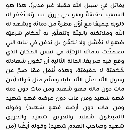
يقاتل في سبيل الله مقبلا غير مدبر)، هذا هو
الشهيد حقيقةً وهو حي يرزق عند ربّه تُغفر له
ذنوبه جميعًا مع أوّل قطرة من دمائه ويشهد له
الله وملائكته بالجنّة وتتعلّق به أحكام شرعيّة
:فهو لا يُغَسَّل ولا يُكفّن بل يُدفن في ثيابه التي
تضمخّت بدمائه الزكيّة في نفس المكان الذي
وقع فيه صريعًا..الحالة الثانية أن تكون شهادته
حُكميّة لا حقيقيّة، وهذه تُنقل ممّا صحّ عن
رسول الله صلّى الله عليه وسلّم مثل قوله (من
مات دون ماله فهو شهيد ومن مات دون دمه
فهو شهيد ومن مات دون عرضه فهو شهيد
ومن مات دون أرضه فهو شهيد) وقوله
(المبطون شهيد والغريق شهيد والحريق
شهيد وصاحب الهدم شهيد) وقوله أيضًا (من