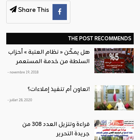
Share This
THE POST RECOMMENDS
هل يمكّن « نظام العتبة » أحزاب
السلطة من خدمة المستعمر
- novembre 19, 2018
تعاون أم تنفيذ إملاءات؟!
- juillet 28, 2020
قراءة وتنزيل العدد 308 من
جريدة التحرير