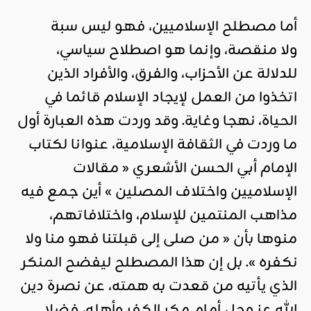
أما مصطلح الإسلاميين، فهو ليس سبة
ولا منقصة، وإنما هو اصطلاح سياسي،
للدلالة عن الأحزاب، والفرق، والأفراد الذين
اتخذوا من العمل لإيجاد الإسلام قائما في
الحياة، نهجا وغاية. وقد وردت هذه العبارة أول
ما وردت في الثقافة الإسلامية، عنوانا لكتاب
الإمام أبي الحسن الأشعري « مقالات
الإسلاميين واختلاف المصلين » أين جمع فيه
مذاهب المنتمين للإسلام، واختلافاتهم،
منوها بأن « من صلى إلى قبلتنا فهو منا ولا
نكفره ». بل إن هذا المصطلح ليفضح المنكر
الذي يأتيه من قعدت به همته، عن نصرة دين
الله عز وجل أمام مكر الكفر وأهله، فضلا