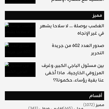
مميز
الغضب بوصلة … لا سلاحا يشهر
في غير الإتجاه
صدور العدد 602 من جريدة
التحرير
بين مسئول الباجي الكبير، وغرف
المرزوقي الخارجية، ماذا أخفى
عنا بقية رؤساء، حكمونا؟؟
أقسام
مميز
(1072)
محلي
(665)
اقليمي ودولي
(343)