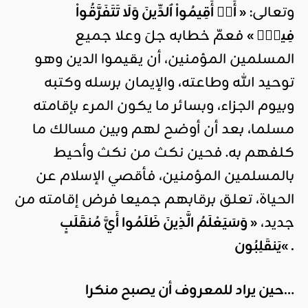
وتعالى:
« أَنۡ أَقِيمُواْ ٱلدِّينَ وَلَا تَتَفَرَّقُواْ
فِيهِۚ »
فعمّ خطابه جلَ وعلا جميع
المسلمين المؤمنين، أن يقيموا الدين وهو
توحيد الله وطاعته، والإيمان برسله وكتبه
وبيوم الجزاء، وبسائر ما يكون المرء بإقامته
مسلما، بعد أن أوضح لهم وبين مسالك ما
كلفهم به. فحين نكث من نكث وأحيط
بالمسلمين المؤمنين، فأقصي الإسلام عن
الحياة، تعلق برقابهم جميعا فرض إقامته من
جديد،
« وَسَيَعْلَمُ الَّذِينَ ظَلَمُوا أَيَّ مُنقَلَبٍ
.
«
يَنقَلِبُون
حين يراد للمعروف أن يصبح منكرا…