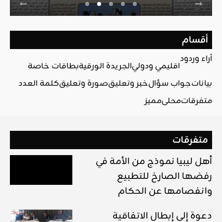
أقسام
آراء وردود
اقليمي ودولي
الجريدة الورقية
بطاقات خاصة
بيانات
جواب سؤال
خبر وتعليق
صورة وتعليق
كلمة العدد
متفرقات
محلي
مميز
متفرقات
أهل ليبيا نموذج من الأمة في
رفضها الصارخ للتطبيع
وانفصامها عن الحكام
دعوة إلى إبطال الاتفاقية