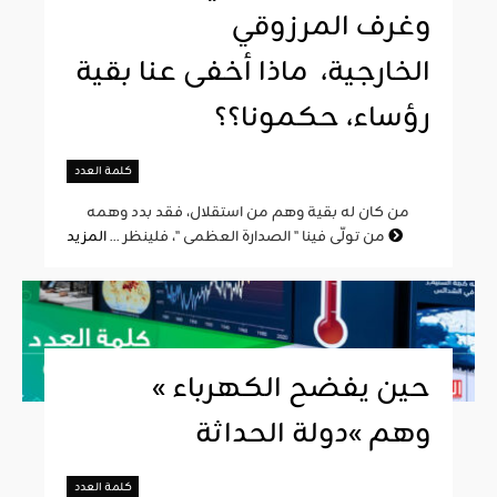
وغرف المرزوقي
الخارجية، ماذا أخفى عنا بقية
رؤساء، حكمونا؟؟
كلمة العدد
من كان له بقية وهم من استقلال، فقد بدد وهمه
المزيد
من تولّى فينا " الصدارة العظمى "، فلينظر ...
« حين يفضح الكهرباء
وهم »دولة الحداثة
كلمة العدد