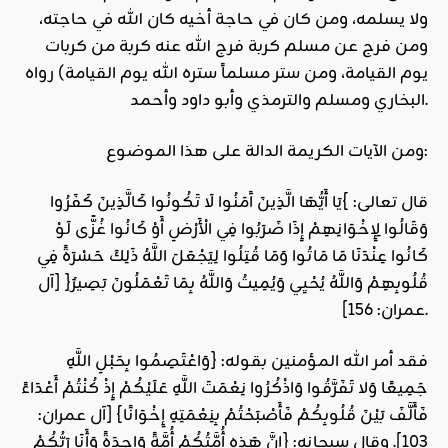
ولا يسلمه، ومن كان في حاجة أخيه كان الله في حاجته،
ومن فرج عن مسلم كربة فرج الله عنه كربة من كربات
يوم القيامة، ومن ستر مسلماً ستره الله يوم القيامة) رواه
البخاري ومسلم والترمذي وأبو داود وأحمد.
ومن الآيات الكريمة الدالة على هذا الموضوع:
قال تعالى: }يَا أَيُّهَا الَّذِينَ آَمَنُوا لَا تَكُونُوا كَالَّذِينَ كَفَرُوا
وَقَالُوا لِإِخْوَانِهِمْ إِذَا ضَرَبُوا فِي الْأَرْضِ أَوْ كَانُوا غُزًّى لَوْ
كَانُوا عِنْدَنَا مَا مَاتُوا وَمَا قُتِلُوا لِيَجْعَلَ اللَّهُ ذَلِكَ حَسْرَةً فِي
قُلُوبِهِمْ وَاللَّهُ يُحْيِي وَيُمِيتُ وَاللَّهُ بِمَا تَعْمَلُونَ بَصِيرٌ{ [آل
عمران: 156].
فقد أمر الله المؤمنين بقوله: {وَاعْتَصِمُوا بِحَبْلِ اللَّهِ
جَمِيعًا وَلا تَفَرَّقُوا وَاذْكُرُوا نِعْمَتَ اللَّهِ عَلَيْكُمْ إِذْ كُنْتُمْ أَعْدَاءً
فَأَلَّفَ بَيْنَ قُلُوبِكُمْ فَأَصْبَحْتُمْ بِنِعْمَتِهِ إِخْوَانًا} [آل عمران:
103]. وقال سبحانه: {إِنَّ هَذِهِ أُمَّتُكُمْ أُمَّةً وَاحِدَةً وَأَنَا رَبُّكُمْ