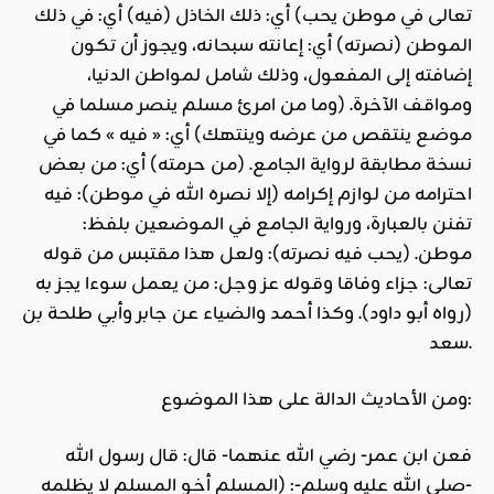
تعالى في موطن يحب) أي: ذلك الخاذل (فيه) أي: في ذلك
الموطن (نصرته) أي: إعانته سبحانه، ويجوز أن تكون
إضافته إلى المفعول، وذلك شامل لمواطن الدنيا،
ومواقف الآخرة. (وما من امرئ مسلم ينصر مسلما في
موضع ينتقص من عرضه وينتهك) أي: « فيه » كما في
نسخة مطابقة لرواية الجامع. (من حرمته) أي: من بعض
احترامه من لوازم إكرامه (إلا نصره الله في موطن): فيه
تفنن بالعبارة، ورواية الجامع في الموضعين بلفظ:
موطن. (يحب فيه نصرته): ولعل هذا مقتبس من قوله
تعالى: جزاء وفاقا وقوله عز وجل: من يعمل سوءا يجز به
(رواه أبو داود). وكذا أحمد والضياء عن جابر وأبي طلحة بن
سعد.
ومن الأحاديث الدالة على هذا الموضوع:
فعن ابن عمر- رضي الله عنهما- قال: قال رسول الله
-صلى الله عليه وسلم-: (المسلم أخو المسلم لا يظلمه