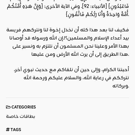
فَاعْبُدُونِ} [الأنبياء: 92]. وفي الآية الأخرى: {وَإِنَّ هَذِهِ أُمَّتُكُمْ
أُمَّةً وَاحِدَةً وَأَنَا رَبُّكُمْ فَاتَّقُونِ}.
فكيف لنا بعد هذا كله أن نخذل إخوة لنا ونتركهم فريسة
بيد أعداء
الإسلام
والمسلمين؟!.إن الله ورسوله قد أوصانا
بهذا الأمر وعلينا نحن
المسلمون
أن نلتزم به ونسير على
هذا الطريق إلى أن يرث الله الأرض ومن عليها.
أحبتنا الكرام، وإلى حين أن نلقاكم مع حديث نبوي آخر،
نترككم في رعاية الله، والسلام عليكم ورحمة الله
وبركاته.
CATEGORIES
بطاقات خاصة
TAGS