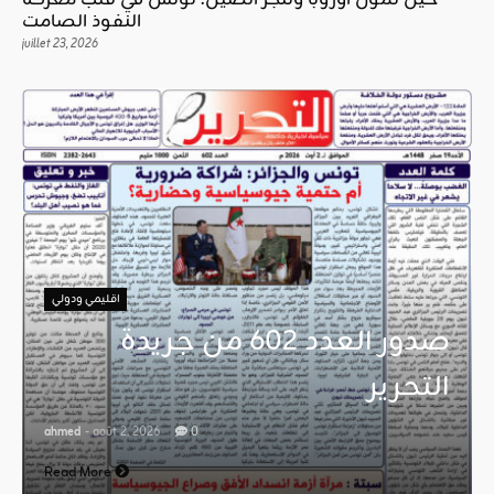
حين تموّل أوروبا وتنجز الصين: تونس في قلب معركة
النفوذ الصامت
juillet 23, 2026
اقليمي ودولي
صدور العدد 602 من جريدة
التحرير
ahmed
- août 2, 2026
0
Read More