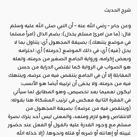
شرح الحديث
وعن جابر – رضي الله عنه – أن النبي صلى الله عليه وسلم
قال: (ما من امرئ مسلم يخذل): بضم الذال (امرأ مسلما
في موضع ينتهك): بصيغة المجهول أي: يتناول بما لا
يحل (فيه) أي: في ذلك الموضع (حرمته) أي: احترامه
وبعض إكرامه، ورواية الجامع الصغير من حرمته، ولعله
هو الصواب في الرواية كما تقتضي الدراية من حسن
المقابلة إلا أن في الجامع ينتقص فيه من عرضه، وينتهك
فيه من حرمته، ولا يخفى أن ترتيبه أيضا هو الأنسب;
ليكون تعميما بعد تخصيص، وهو المطابق لما سيأتي
في الفقرة الثانية فعكس في ترتيب المشكاة هنا بقوله:
(وينتقص فيه من عرضه): بصيغة المجهول من
الانتقاص وهو لازم ومتعد، والمعنى ليس أحد يترك نصرة
مسلم مع وجود القدرة عليه بالقول أو الفعل عند حضور
غيبته أو إهانته أو ضربه أو قتله ونحوها. (إلا خذله الله