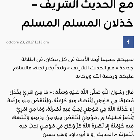
مع الحديث الشريف –
خذلان المسلم المسلم
octobre 23, 2017 11:13 am
نحييكم جميعا أيها الأحبة في كل مكان، في اطلالة
جديدة « مع الحديث الشريف » ونبدأ بخير تحية، فالسلام
عليكم ورحمة الله وبركاته
قَالَ رَسُولُ اللَّهِ صَلَّى اللَّهُ عَلَيْهِ وَسَلَّمَ: « مَا مِنِ امْرِئٍ يَخْذُلُ
مُسْلِمًا فِي مَوْطِنٍ يُنْتَهَكُ فِيهِ حُرْمَتُهُ، وَيُنْتَقَصُ فِيهِ عِرْضُهُ
إِلا خَذَلَهُ اللَّهُ فِي مَوْطِنٍ يُحِبُّ فِيهِ نُصْرَتَهُ، وَمَا مِنِ امْرِئٍ
يَنْصُرُ مُسْلِمًا فِي مَوْطِنٍ يُنْتَقَصُ فِيهِ مِنْ عِرْضِهِ وَتُنْتَهَكُ
فِيهِ حُرْمَتُهُ إِلا نَصَرَهُ اللَّهُ عَزَّ وَجَلَّ فِي مَوْطِنٍ يُحِبُّ فِيهِ
نُصْرَتَهُ ». الحديث رواه أبو داود وهو حسن.