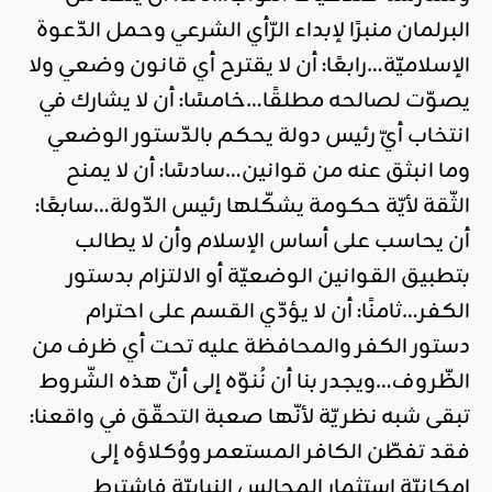
البرلمان منبرًا لإبداء الرّأي الشرعي وحمل الدّعوة
الإسلاميّة…رابعًا: أن لا يقترح أي قانون وضعي ولا
يصوّت لصالحه مطلقًا…خامسًا: أن لا يشارك في
انتخاب أيّ رئيس دولة يحكم بالدّستور الوضعي
وما انبثق عنه من قوانين…سادسًا: أن لا يمنح
الثّقة لأيّة حكومة يشكّلها رئيس الدّولة…سابعًا:
أن يحاسب على أساس الإسلام وأن لا يطالب
بتطبيق القوانين الوضعيّة أو الالتزام بدستور
الكفر…ثامنًا: أن لا يؤدّي القسم على احترام
دستور الكفر والمحافظة عليه تحت أي ظرف من
الظّروف…ويجدر بنا أن نُنوّه إلى أنّ هذه الشّروط
تبقى شبه نظريّة لأنّها صعبة التحقّق في واقعنا:
فقد تفطّن الكافر المستعمر ووُكلاؤه إلى
إمكانيّة استثمار المجالس النيابيّة فاشترط