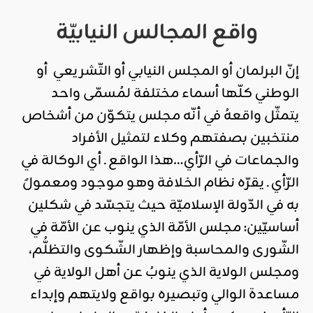
واقع المجالس النيابيّة
إنّ البرلمان أو المجلس النيابي أو التّشريعي أو
الوطني كلّها أسماء مختلفة لمُسمّى واحد
يتمثّل واقعهُ في أنّه مجلس يتكوّن من أشخاص
منتخبين بصفتهم وكلاء لتمثيل الأفراد
والجماعات في الرّأي…هذا الواقع ـ أي الوكالة في
الرّأي ـ يقرّه نظام الخلافة وهو موجود ومعمولٌ
به في الدّولة الإسلاميّة حيث يتجسّد في شكلين
أساسيّين: مجلس الأمّة الذي ينوب عن الأمّة في
الشّورى والمحاسبة وإظهار الشّكوى والتظلُّم،
ومجلس الولاية الذي ينوبُ عن أهل الولاية في
مساعدة الوالي وتبصيره بواقع ولايتهم وإبداء