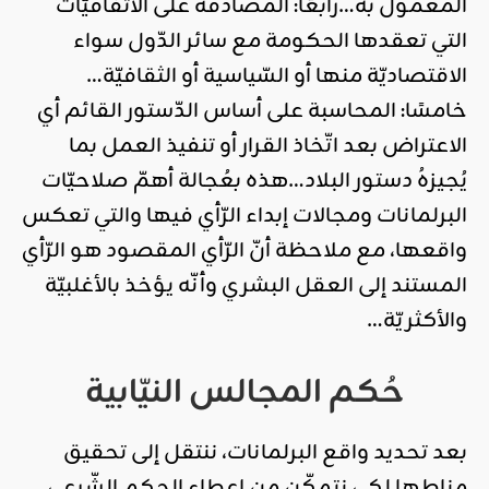
المعمول به…رابعًا: المصادقة على الاتفاقيّات
التي تعقدها الحكومة مع سائر الدّول سواء
الاقتصاديّة منها أو السّياسية أو الثقافيّة…
خامسًا: المحاسبة على أساس الدّستور القائم أي
الاعتراض بعد اتّخاذ القرار أو تنفيذ العمل بما
يُجيزهُ دستور البلاد…هذه بعُجالة أهمّ صلاحيّات
البرلمانات ومجالات إبداء الرّأي فيها والتي تعكس
واقعها، مع ملاحظة أنّ الرّأي المقصود هو الرّأي
المستند إلى العقل البشري وأنّه يؤخذ بالأغلبيّة
والأكثريّة…
حُكم المجالس النيّابية
بعد تحديد واقع البرلمانات، ننتقل إلى تحقيق
مناطها لكي نتمكّن من إعطاء الحكم الشّرعي