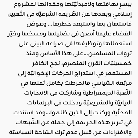
بيسرٍ تهافتها ولامبدئيّتها وفقدانها لمشروع
إسلامي وبعدها عن الطّريقة الشرعيّة في التّغيير،
فاستهان بها واستبعد خطرها… وعوض
القضاء عليها أمعن في تضليلها ومسخها وخيّر
استعمالها وتوظيفها في صراعه البيني على
ثروات المسلمين…على هذا الأساس ومنذ
خمسينيّات القرن المنصرم، نجح الكافر
المستعمر في استدراج الحركات الإخوانيّة إلى
مربّعه السّياسي فانخرطت بكامل ثقلها في
اللّعبة الديمقراطية وشاركت في الانتخابات
النيابيّة والتشريعيّة ودخلت في البرلمانات
المحلّية وركنت إلى الذين ظلموا…وقد استندت
في تبرير هذه الجريمة إلى جملة من الشّبهات
والافتراءات من قبيل عدم ترك السّاحة السياسيّة