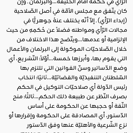
الرّأي في حكمه أمام الخليفة…والبرلمان ـ وإن
كان يتّفق مع مجلس الأمّة في أصل الصّلاحية
(إبداء الرّأي) ـ إلاّ أنّه يختلف عنهُ جوهريًّا في
مجالات الرّأي ومواطنه فضلاً عن حُكمِهِ من حيث
الإلزامية أو عدمها…ويتّضح هذا الاختلاف من
خلال الصّلاحيّات الموكولة إلى البرلمان والأعمال
التي يقوم بها، وأبرزها خمسة…أوّلاً: التّشريع، أي
وضع الدّساتير وسنّ القوانين التي تلتزم بها
السّلطتان التنفيذيّة والقضائيّة…ثانيًا: انتخاب
رئيس الدّولة أي صلاحيّات التوكيل في الحكم
بصرف النّظر عن طبيعة ذلك الحكم…ثالثًا: منح
الثّقة أو حجبها عن الحكومة على أساس
الدّستور، أي المصادقة على الحكومة وإقرارها أو
نزع الشّرعية والأهليّة عنها وفق الدّستور