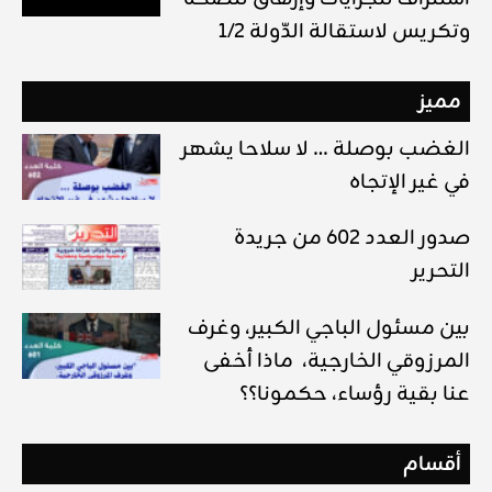
وتكريس لاستقالة الدّولة 1/2
مميز
الغضب بوصلة … لا سلاحا يشهر
في غير الإتجاه
صدور العدد 602 من جريدة
التحرير
بين مسئول الباجي الكبير، وغرف
المرزوقي الخارجية، ماذا أخفى
عنا بقية رؤساء، حكمونا؟؟
أقسام