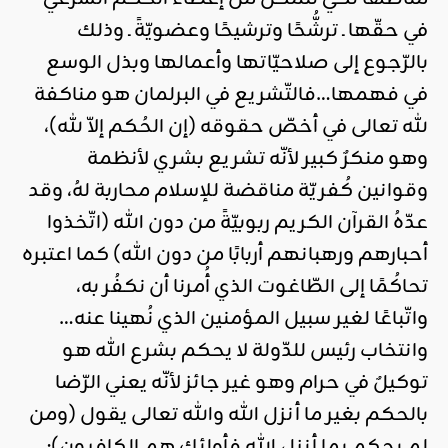
في حقّها ـ ترشُّحًا وترشيحًا وعضويّةً ـ وذلك
بالرّجوع إلى صلاحيّاتها وأعمالها وبذل الوسع
في فهمها…فالتّشريع في البرلمان هو مناكفة
لله تعالى في أخصّ حقوقه (إن الحُكم إلاّ لله)،
وهو منكرٌ كبير لأنّه تشريع بشري لأنظمة
وقوانين كُفريّة مناقضة للإسلام محاربة لهُ، وقد
عدّهُ القرآن الكريم ربوبيّةً من دون الله (اتّخذوا
أحبارهم ورهبانهم أربابًا من دون الله) كما اعتبره
تحاكُمًا إلى الطّاغوت الذي أُمرنا أن نكفُر به،
واتّباعًا لغير سبيل المؤمنين الذي نُهينا عنه…
وانتخاب رئيس للدّولة لا يحكم بشرع الله هو
توكيلٌ في حرام وهو غير جائز لأنّه يعني الرّضا
بالحكم بغير ما أنزل الله والله تعالى يقول (ومن
لم يحكم بما أنزل الله فأولئك هم الكافرون):