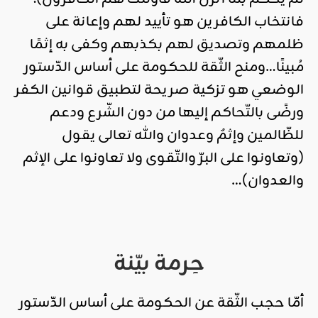
فانتخاب الكافرين هو تأييد لهم وإعانة على
ظلمهم وتصديق لهم بكذبهم وكفى به إثمًا
مُبينًا…ومنح الثّقة للحكومة على أساس الدّستور
الوضعي هو تزكية صريحة لتطبيق قوانين الكفر
ورضًى بالتّحاكم إليها من دون الشّرع ودعم
للظّالمين وإثمٌ وعدوان والله تعالى يقول
(وتعاونوا على البرّ والتّقوى ولا تعاونوا على الإثم
والعدوان)…
حِرمة بيّنة
أمّا حجب الثّقة عن الحكومة على أساس الدّستور