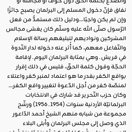
والصّدع بكلمة الحقّ دون خوف أو مجاملة أو
نفاق فإنّ دخول المسلم إلى البرلمان يصبح جائزًا
وإن لم يكن واجبًا…ودليل ذلك مستمدٌّ من فعل
الرّسول صلّى الله عليه وسلّم كان يغشى مجالس
المشركين ونواديهم لتبليغهم رسالة الإسلام
والتّفاعل معهم، كما أُثر عنه دخوله لدار النّدوة
في قريش ـ وهي بمثابة البرلمان اليوم ـ لإقامة
الحجّة وقول كلمة الحقّ، فليس في ذلك إقرار
بواقع الكفر بقدر ما هو اعتماد لمنبر كفر واعتلاء
لمنصّة كفر من أجل الدّعوة لتغيير واقع الكفر…
وكان حزب التّحرير قد شارك في الانتخابات
البرلمانيّة الأردنية سنوات (1954 ـ 1956) ورشّح
مجموعة من شبابه منهم الشيخ أحمد الدّاعور
الذي وصل إلى مجلس البرلمان وأبلى البلاء