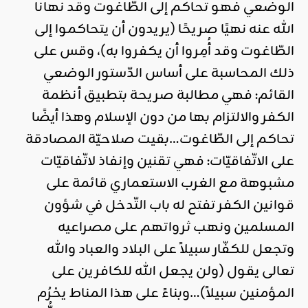
الوضعي فهو تحاكم إلى الطّاغوت وقد نهانا
الله عنه نهيًا صريحًا (يريدون أن يتحاكموا إلى
الطّاغوت وقد أُمِروا أن يكفروا به)، وقس على
ذلك المحاسبة على أساس الدّستور الوضعي
القائم: فهي مطالبة صريحة بتطبيق أنظمة
الكفر والالتزام بها من دون الإسلام وهذا أيضًا
تحاكم إلى الطّاغوت…بقيت صلاحيّة المصادقة
على الاتّفاقيّات: فهي تقنين وإنفاذ لاتّفاقيّات
مشبوهة مع الغرب الاستعماري قائمة على
قوانين الكفر تفتح له باب التّدخل في شؤون
المسلمين ونهب ثرواتهم على مصراعيه
وتجعل للكفّار سبيلاً على البلاد والعباد والله
تعالى يقول (ولن يجعل الله للكافرين على
المؤمنين سبيلاً)…وبناءً على هذا المناط يحْرُم