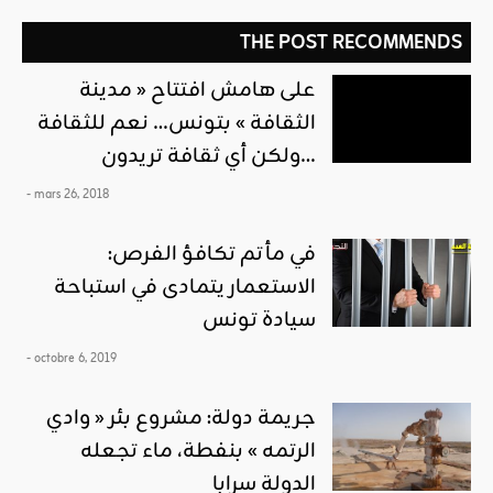
THE POST RECOMMENDS
على هامش افتتاح « مدينة
الثقافة » بتونس… نعم للثقافة
ولكن أي ثقافة تريدون…
- mars 26, 2018
في مأتم تكافؤ الفرص:
الاستعمار يتمادى في استباحة
سيادة تونس
- octobre 6, 2019
جريمة دولة: مشروع بئر « وادي
الرتمه » بنفطة، ماء تجعله
الدولة سرابا