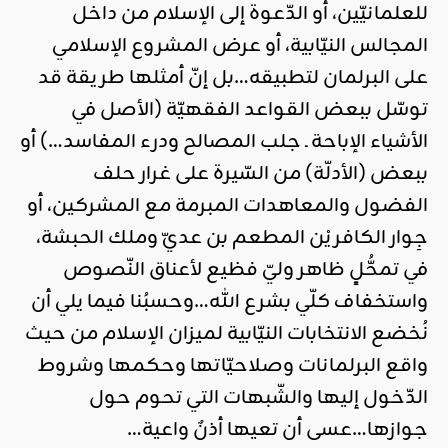
للعلمانيّين، أو الدّعوة إلى الإسلام من داخل
المجالس النيّابية، أو عرض المشروع الإسلامي
على البرلمان لتطبيقه…بل إنّ أمثلها طريقة قد
توسّل ببعض القواعد الفقهيّة (الأصل في
الأشياء الإباحة ـ جلب المصالح ودرء المفاسد…) أو
ببعض (الأدلّة) من السّيرة على غرار حلف
الفضول والمعاهدات المبرمة مع المشركين، أو
جِوار الكافريْن المطعم بن عديّ وملك الحبشة،
في تمحُّلٍ ظاهر وليّ فظيع لأعناق النّصوص
واستخفاف كلّي بشرع الله…وحسبُنا فيما يلي أن
نُخضع الانتخابات النيّابية لميزان الإسلام من حيث
واقع البرلمانات وصلاحيّاتها وحكمها وشروط
الدّخول إليها والشّبهات التي تحوم حول
جوازها…عسى أن تعيها أذنٌ واعية…