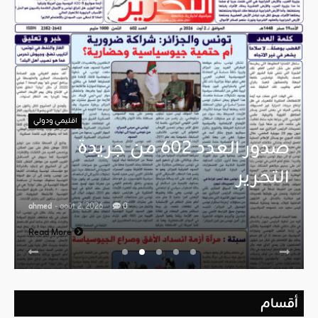
اقليمي ودولي
صدور العدد 602 من جريدة
التحرير
ahmed
- août 2, 2026
0
Read More
أقسام