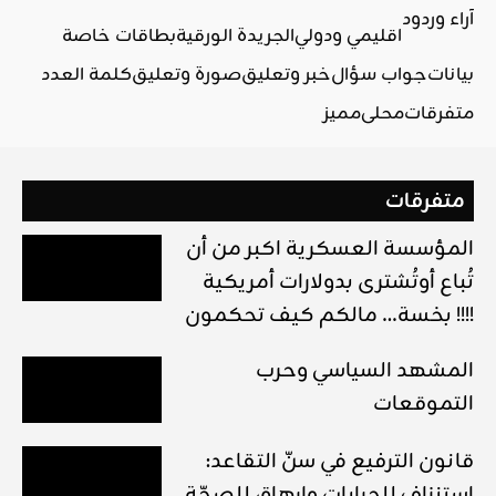
آراء وردود
اقليمي ودولي
الجريدة الورقية
بطاقات خاصة
بيانات
جواب سؤال
خبر وتعليق
صورة وتعليق
كلمة العدد
متفرقات
محلي
مميز
متفرقات
المؤسسة العسكرية اكبر من أن
تُباع أوتُشترى بدولارات أمريكية
بخسة… مالكم كيف تحكمون !!!!
المشهد السياسي وحرب
التموقعات
قانون الترفيع في سنّ التقاعد:
استنزاف للجرايات وإرهاق للصحّة