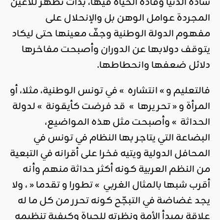
سادة الدنيا وقادة الحياة فيها، بدأت تظهر للأعين
المجردة عوامل الوهن بل والإنحلال على
مفهوم الدولة الوطنية وجفّ معينها حتى ليكاد
يتوقف دولابها عن الدوران وأصبحت مفاخرها
دلائل ضعفها وانحطاطها.
فالتعليم و » انتشاره » في تونس الوطنية، مثلا، أو
المرأة و « تحريرها » قد فرضت كأيقونة » لدولة
الحداثة » وأصبحت مثل هذه المواضيع،
البضاعة التي يتاجر بها النظام في تونس في
المحافل الدولية ويتيه فخرا على أقرانه في التبعية
من النظم العربية كونه أكثر حداثة منهم وأنه
أقرب شبها بالمثال الغربي » تطورا و تقدما « ، ولا
يجد غضاضة في التبجّح كونه تحرر من كل ما له
علاقة بمبدأ الأمة ونظرته للحياة وكيفية تنظيمه