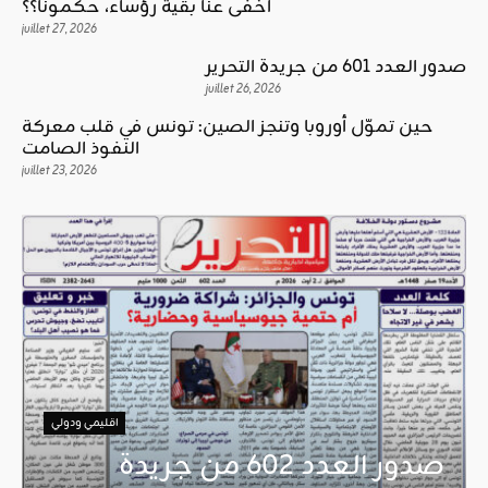
أخفى عنا بقية رؤساء، حكمونا؟؟
juillet 27, 2026
صدور العدد 601 من جريدة التحرير
juillet 26, 2026
حين تموّل أوروبا وتنجز الصين: تونس في قلب معركة
النفوذ الصامت
juillet 23, 2026
اقليمي ودولي
صدور العدد 602 من جريدة