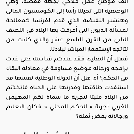
ألف موطن عمل فلاحي بجهة قفصة، وهي
الوضعية التي تحيلنا رأسا إلى الكومسيون المالي
وهنشير النفيضة الذي قدم لفرنسا كمعالجة
لمسألة الديون التي أغرقت بها البلاد في النصف
الثاني من القرن التاسع عشر والذي كانت من
نتائجه الإستعمار المباشر لبلادنا.
فهل أن التعليم فقد عندكم قداسته حتى غدت
برامجه ورجاله موضع مساومة في معادلة البقاء
في الحكم؟ أم هل أن الدولة الوطنية نفسها قد
استنفدت طاقتها وقدرتها على الحياة فاتخذتم
من البلاد منبتا لتجربة ما سماه لكم المهيمن
الغربي تجربة « الحكم المحلي » فكان التعليم
ورجالاته بعض ثمنه؟