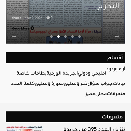
التحرير
ahmed
- août 2, 2026
0
Read More
أقسام
آراء وردود
اقليمي ودولي
الجريدة الورقية
بطاقات خاصة
بيانات
جواب سؤال
خبر وتعليق
صورة وتعليق
كلمة العدد
متفرقات
محلي
مميز
متفرقات
تنزيل العدد 395 من جريدة