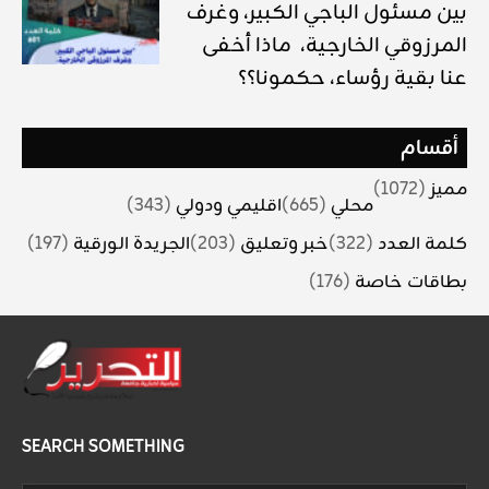
بين مسئول الباجي الكبير، وغرف
المرزوقي الخارجية، ماذا أخفى
عنا بقية رؤساء، حكمونا؟؟
أقسام
مميز
(1072)
محلي
(665)
اقليمي ودولي
(343)
كلمة العدد
(322)
خبر وتعليق
(203)
الجريدة الورقية
(197)
بطاقات خاصة
(176)
SEARCH SOMETHING